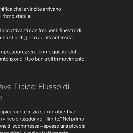
gnifica che le vincite arrivano
ritmo stabile.
accattivanti con frequenti finestre di
no stile di gioco ad alta intensità.
tempo, apprezzerai come queste slot
ntengono il tuo bankroll in movimento.
ve Tipica: Flusso di
e
ipicamente inizia con un obiettivo
n vinco o raggiungo il limite.” Nel primo
sione di scommessa—spesso una piccola