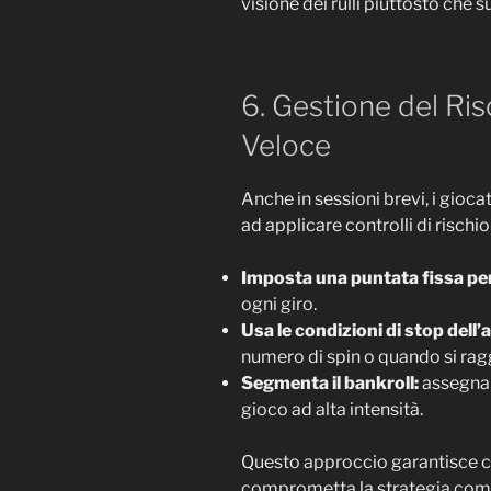
visione dei rulli piuttosto che 
6. Gestione del Ris
Veloce
Anche in sessioni brevi, i gioc
ad applicare controlli di rischio 
Imposta una puntata fissa per
ogni giro.
Usa le condizioni di stop dell’
numero di spin o quando si ragg
Segmenta il bankroll:
assegna s
gioco ad alta intensità.
Questo approccio garantisce c
comprometta la strategia comp