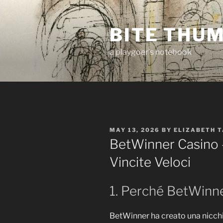
Skip
to
BITE THU
content
a playgoer's notebook
POSTED
MAY 13, 2026
BY
ELIZABETH 
ON
BetWinner Casino –
Vincite Veloci
1. Perché BetWinne
BetWinner ha creato una nicchi