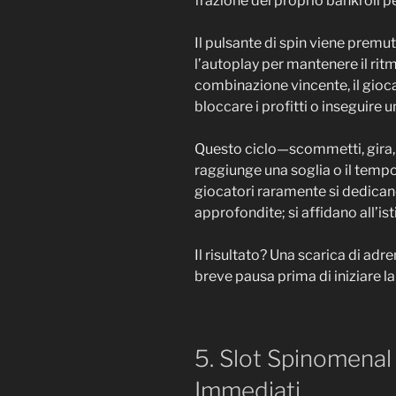
frazione del proprio bankroll pe
Il pulsante di spin viene premu
l’autoplay per mantenere il ri
combinazione vincente, il gio
bloccare i profitti o inseguire 
Questo ciclo—scommetti, gira, 
raggiunge una soglia o il tempo
giocatori raramente si dedican
approfondite; si affidano all’isti
Il risultato? Una scarica di adr
breve pausa prima di iniziare l
5. Slot Spinomenal
Immediati