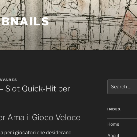
MBNAILS
TAVARES
Search
 Slot Quick‑Hit per
for:
INDEX
r Ama il Gioco Veloce
Home
a per i giocatori che desiderano
About