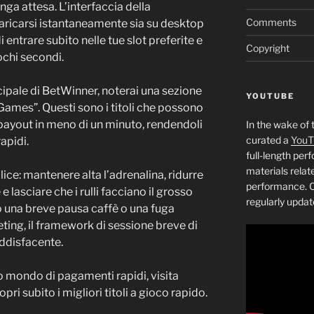
nga attesa. L’interfaccia della
Comments
aricarsi istantaneamente sia su desktop
entrare subito nelle tue slot preferite e
Copyright
ochi secondi.
cipale di BetWinner, noterai una sezione
YOUTUBE
ames”. Questi sono i titoli che possono
 payout in meno di un minuto, rendendoli
In the wake of 
curated a
YouT
rapidi.
full-length pe
materials relat
lice: mantenere alta l’adrenalina, ridurre
performance. C
 lasciare che i rulli facciano il grosso
regularly updat
o una breve pausa caffè o una fuga
ing, il framework di sessione breve di
oddisfacente.
o mondo di pagamenti rapidi, visita
opri subito i migliori titoli a gioco rapido.