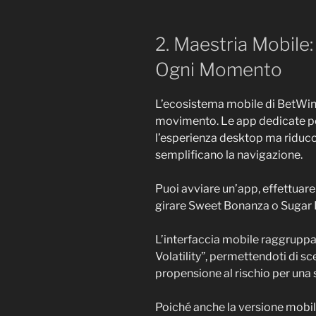
2. Maestria Mobile
Ogni Momento
L’ecosistema mobile di BetWinn
movimento. Le app dedicate p
l’esperienza desktop ma riduco
semplificano la navigazione.
Puoi avviare un’app, effettuare i
girare Sweet Bonanza o Sugar R
L’interfaccia mobile raggruppa 
Volatility”, permettendoti di sce
propensione al rischio per una 
Poiché anche la versione mobile