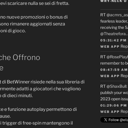
WRY-NECK’D 
 scaricare nulla se sei di fretta.
RT
@acmrs_as
ano nuove promozioni o bonus di
fearless leade
ssono rimanere aggiornati senza
receiving the 
oni di gioco.
@Theatrefora
05:31:42 PM
Rep
WEB APP
t che Offrono
RT
@RosePlay
remember to b
e
08:47:59 AM
Rep
WEB APP
t di BetWinner risiede nella sua libreria di
RT
@ShaxBull
:
larmente adatti a giocatori che vogliono
publish your wo
di dieci minuti.
2023 open issue
01:29:06 PM
ce e funzione autoplay permettono di
Rep
WEB APP
pause.
e i trigger di free‑spin mantengono il