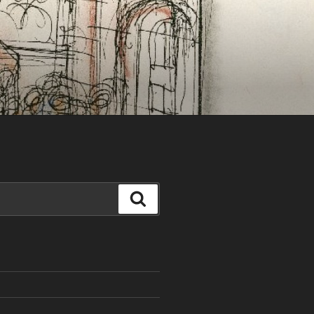
Search