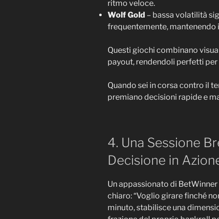
ritmo veloce.
Wolf Gold
– bassa volatilità si
frequentemente, mantenendo il 
Questi giochi combinano visual 
payout, rendendoli perfetti per u
Quando sei in corsa contro il 
premiano decisioni rapide e ma
4. Una Sessione Bre
Decisione in Azion
Un appassionato di BetWinner t
chiaro: “Voglio girare finché no
minuto, stabilisce una dimen