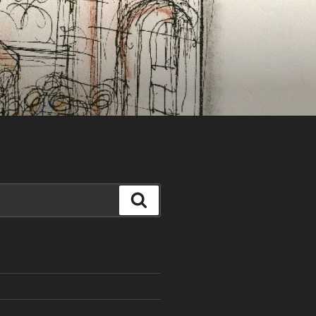
Search