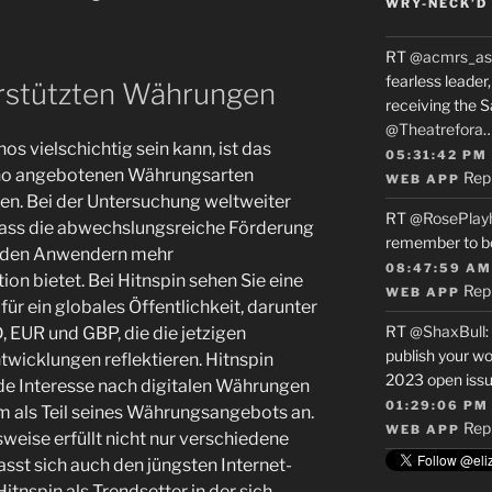
WRY-NECK’D 
RT
@acmrs_as
fearless leade
erstützten Währungen
receiving the 
@Theatrefora
s vielschichtig sein kann, ist das
05:31:42 PM
ino angebotenen Währungsarten
Rep
WEB APP
en. Bei der Untersuchung weltweiter
RT
@RosePlay
 dass die abwechslungsreiche Förderung
remember to b
n den Anwendern mehr
08:47:59 AM
on bietet. Bei Hitnspin sehen Sie eine
Rep
WEB APP
ür ein globales Öffentlichkeit, darunter
RT
@ShaxBull
:
, EUR und GBP, die die jetzigen
publish your wo
wicklungen reflektieren. Hitnspin
2023 open issue
e Interesse nach digitalen Währungen
01:29:06 PM
m als Teil seines Währungsangebots an.
Rep
WEB APP
eise erfüllt nicht nur verschiedene
st sich auch den jüngsten Internet-
itnspin als Trendsetter in der sich