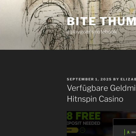
Skip
to
BITE THU
content
a playgoer's notebook
POSTED
SEPTEMBER 1, 2025
BY
ELIZA
ON
Verfügbare Geldmit
Hitnspin Casino