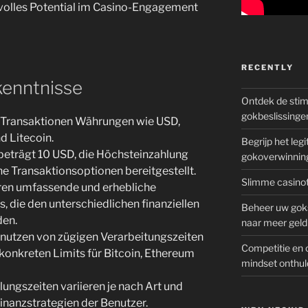
volles Potential im Casino-Engagement
RECENTLY
kenntnisse
Ontdek de sti
gokbeslissinge
r Transaktionen Währungen wie USD,
d Litecoin.
Begrijp het le
beträgt 10 USD, die Höchsteinzahlung
gokoverwinnin
e Transaktionsoptionen bereitgestellt.
Slimme casinot
eren umfassende und erhebliche
, die den unterschiedlichen finanziellen
Beheer uw goks
den.
naar meer geld
nutzen von zügigen Verarbeitungszeiten
Competitie en 
konkreten Limits für Bitcoin, Ethereum
mindset onthul
ungszeiten variieren je nach Art und
Finanzstrategien der Benutzer.