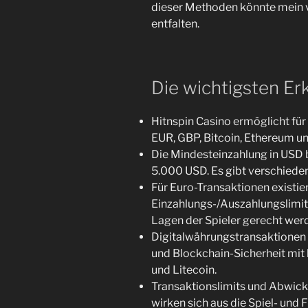
dieser Methoden könnte mein 
entfalten.
Die wichtigsten Er
Hitnspin Casino ermöglicht fü
EUR, GBP, Bitcoin, Ethereum un
Die Mindesteinzahlung in USD 
5.000 USD. Es gibt verschieden
Für Euro-Transaktionen existi
Einzahlungs-/Auszahlungslimits
Lagen der Spieler gerecht wer
Digitalwährungstransaktionen 
und Blockchain-Sicherheit mit 
und Litecoin.
Transaktionslimits und Abwickl
wirken sich aus die Spiel- und 