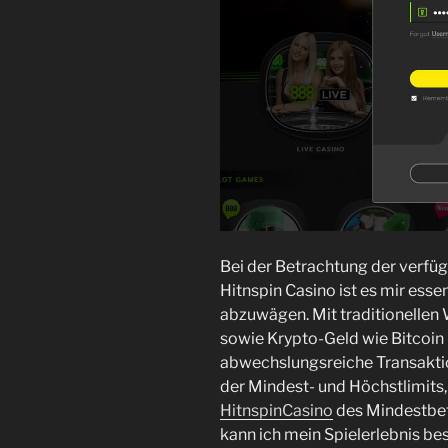
Bei der Betrachtung der verfü
Hitnspin Casino ist es mir esse
abzuwägen. Mit traditionelle
sowie Krypto-Geld wie Bitcoin
abwechslungsreiche Transakti
der Mindest- und Höchstlimits
HitnspinCasino
des Mindestbet
kann ich mein Spielerlebnis b