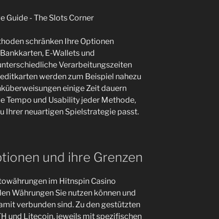
hoden schränken Ihre Optionen
d Bankkarten, E-Wallets und
nterschiedliche Verarbeitungszeiten
editkarten werden zum Beispiel nahezu
nküberweisungen einige Zeit dauern
ie Tempo und Usability jeder Methode,
u Ihrer neuartigen Spielstrategie passt.
ionen und ihre Grenzen
ptowährungen im Hitnspin Casino
ellen Währungen Sie nutzen können und
mit verbunden sind. Zu den gestützten
H und Litecoin, jeweils mit spezifischen