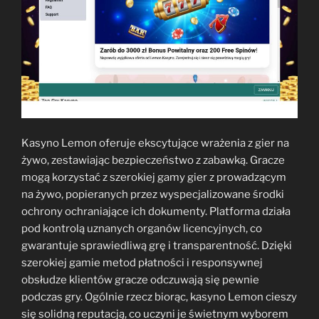
Kasyno Lemon oferuje ekscytujące wrażenia z gier na
żywo, zestawiając bezpieczeństwo z zabawką. Gracze
mogą korzystać z szerokiej gamy gier z prowadzącym
na żywo, popieranych przez wyspecjalizowane środki
ochrony ochraniające ich dokumenty. Platforma działa
pod kontrolą uznanych organów licencyjnych, co
gwarantuje sprawiedliwą grę i transparentność. Dzięki
szerokiej gamie metod płatności i responsywnej
obsłudze klientów gracze odczuwają się pewnie
podczas gry. Ogólnie rzecz biorąc, kasyno Lemon cieszy
się solidną reputacją, co uczyni je świetnym wyborem