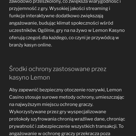
zawodowo przeszkolony, co zwiększa wiarygodność i
przyjemność z gry. Wysokiej jakości streaming i
funkcje interaktywne dodatkowo zwiększają
angażowanie, budując klimat społeczności wśród
uczestników. Ogólnie, gry na na żywo w Lemon Kasyno
oferują czegoś dla każdego, co czyni je przywódcą w
branży kasyn online.
Środki ochrony zastosowane przez
kasyno Lemon
Aby zapewnić bezpieczny otoczenie rozrywki, Lemon
Casino stosuje surowe metody ochrony, umieszczając
na najwyższym miejscu ochronę graczy.
Wykorzystywane przez gry wyspecjalizowane
protokoły szyfrowania chronią wrażliwe dane, chroniąc
prywatność i zabezpieczenie wszystkich transakcji. To
angażowanie w ochronę graczy przekracza poza