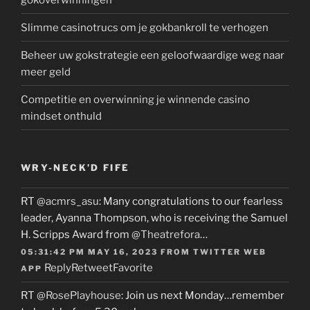
Slimme casinotrucs om je gokbankroll te verhogen
Beheer uw gokstrategie een geloofwaardige weg naar
meer geld
Competitie en overwinning je winnende casino
mindset onthuld
WRY-NECK’D FIFE
RT
@acmrs_asu
: Many congratulations to our fearless
leader, Ayanna Thompson, who is receiving the Samuel
H. Scripps Award from
@Theatrefora
…
05:31:42 PM MAY 16, 2023
FROM
TWITTER WEB
Reply
Retweet
Favorite
APP
RT
@RosePlayhouse
: Join us next Monday…remember