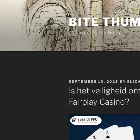
Skip
to
BITE THU
content
a playgoer's notebook
POSTED
SEPTEMBER 10, 2025
BY
ELIZ
ON
Is het veiligheid o
Fairplay Casino?