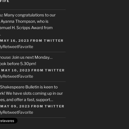
FIFE
u
: Many congratulations to our
r, Ayanna Thompson, who is
Samuel H. Scripps Award from
…
 MAY 16, 2023
FROM
TWITTER
ly
Retweet
Favorite
house
: Join us next Monday…
ook before 5.30pm!
 MAY 10, 2023
FROM
TWITTER
ly
Retweet
Favorite
 Shakespeare Bulletin is keen to
rk! We have slots coming up in our
s, and offer a fast, support…
 MAY 09, 2023
FROM
TWITTER
ly
Retweet
Favorite