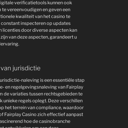
gitale verificatietools kunnen ook
m te vereenvoudigen en geven een
onele kwaliteit van het casino te
t constant inspecteren op updates
an licenties door diverse aspecten kan
 zijn van deze aspecten, garandeert u
lervaring.
an jurisdictie
urisdictie-naleving is een essentiële stap
tie- en regelgevingsnaleving van Fairplay
om de variaties tussen rechtsgebieden te
k unieke regels oplegt. Deze verschillen
op het terrein van compliance, waardoor
 of Fairplay Casino zich effectief aanpast
s fascinerend hoe de casinobranche