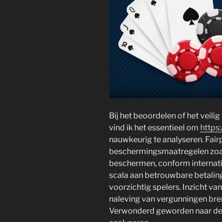
Bij het beoordelen of het veilig
vind ik het essentieel om
https:
nauwkeurig te analyseren. Fair
beschermingsmaatregelen zoal
beschermen, conform internati
scala aan betrouwbare betalin
voorzichtig spelers. Inzicht va
naleving van vergunningen bren
Verwonderd geworden naar dez