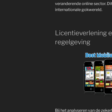
veranderende online sector. Dit
internationale gokwereld.
Licentieverlening 
regelgeving
Bij het analyseren van de zeker