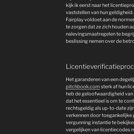
kijk ik eerst naar het licentiepr
vaststellen van hun geldigheid. 
Fairplay voldoet aan de normen
te zorgen dat ze zich houden a
nalevingsmaatregelen te begri
beslissing nemen over de betr
Licentieverificatiepro
Het garanderen van een degelijk
pitchbook.com
sterk af hun lic
heb de geloofwaardigheid van 
dat het essentieel is om te con
rechtsgeldig als up-to-date zij
verkennen door toegankelijke
vergunning instantie te bekijke
vergelijken van licentiecodes m