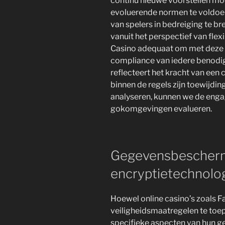
continu nieuwe voorstellen m
evoluerende normen te voldoe
van spelers in bedreiging te b
vanuit het perspectief van flexi
Casino adequaat om met deze a
compliance van iedere benodig
reflecteert het kracht van een 
binnen de regels zijn toewijdin
analyseren, kunnen we de eng
gokomgevingen evalueren.
Gegevensbescherm
encryptietechnolo
Hoewel online casino’s zoals Fa
veiligheidsmaatregelen te toepa
specifieke aspecten van hun 