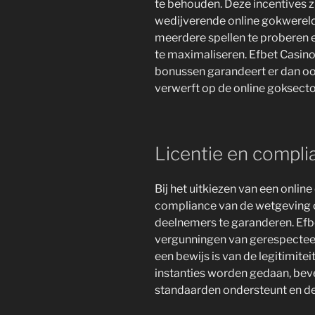
te behouden. Deze incentives zi
wedijverende online gokwerel
meerdere spellen te proberen e
te maximaliseren. Efbet Casino’
bonussen garandeert er dan ook
verwerft op de online goksecto
Licentie en compli
Bij het uitkiezen van een onlin
compliance van de wetgeving 
deelnemers te garanderen. Ef
vergunningen van gerespectee
een bewijs is van de legitimite
instanties worden gedaan, beve
standaarden ondersteunt en de