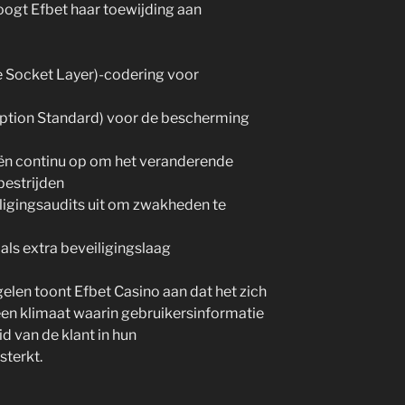
oogt Efbet haar toewijding aan
 Socket Layer)-codering voor
yption Standard) voor de bescherming
ën continu op om het veranderende
bestrijden
ligingsaudits uit om zwakheden te
als extra beveiligingslaag
len toont Efbet Casino aan dat het zich
een klimaat waarin gebruikersinformatie
d van de klant in hun
sterkt.