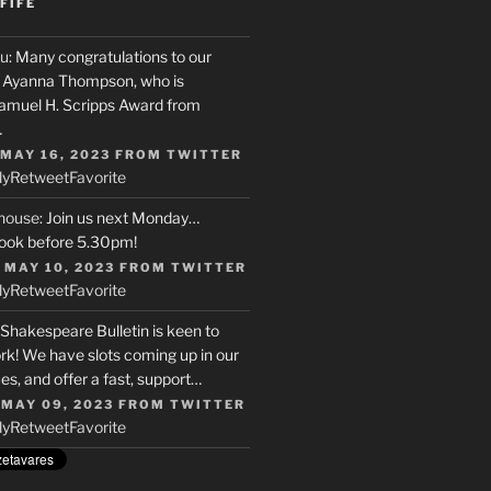
FIFE
u
: Many congratulations to our
r, Ayanna Thompson, who is
Samuel H. Scripps Award from
…
 MAY 16, 2023
FROM
TWITTER
ly
Retweet
Favorite
house
: Join us next Monday…
ook before 5.30pm!
 MAY 10, 2023
FROM
TWITTER
ly
Retweet
Favorite
 Shakespeare Bulletin is keen to
rk! We have slots coming up in our
s, and offer a fast, support…
 MAY 09, 2023
FROM
TWITTER
ly
Retweet
Favorite