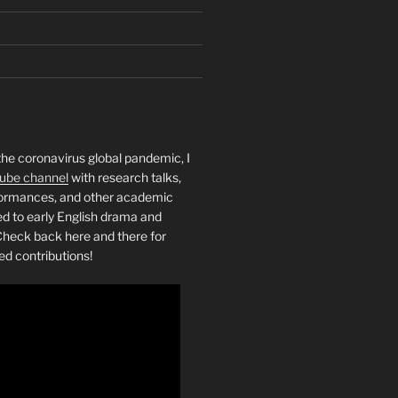
the coronavirus global pandemic, I
ube channel
with research talks,
rformances, and other academic
ed to early English drama and
heck back here and there for
ed contributions!