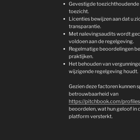
Gevestigde toezichthoudende in
toezicht.
Licenties bewijzen aan dat u zic
transparantie.
Met nalevingsaudits wordt geco
voldoen aan de regelgeving.
Regelmatige beoordelingen be
praktijken.
Het behouden van vergunningen
wijzigende regelgeving houdt.
Gezien deze factoren kunnen s
betrouwbaarheid van
https://pitchbook.com/profil
beoordelen, wat hun geloof in d
platform versterkt.