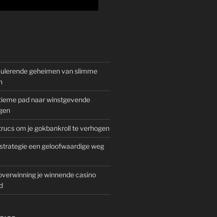
mulerende geheimen van slimme
n
gitieme pad naar winstgevende
gen
rucs om je gokbankroll te verhogen
trategie een geloofwaardige weg
overwinning je winnende casino
d