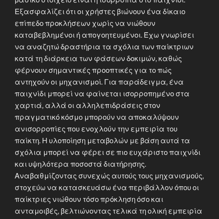
βασικό στοιχείο είναι η ισορροπία στο παιχνίδι.
Εξασφαλίζει ότι οι χρήστες βιώνουν ένα δίκαιο
επίπεδο προκλήσεων χωρίς να νιώθουν
καταβεβλημένοι ή απογοητευμένοι. Έχω γνωρίσει
να αναζητώ δραστήρια τα σχόλια των παίκτριων
κατά τη διάρκεια των φάσεων δοκιμών, καθώς
φέρνουν σημαντικές προοπτικές για το πώς
αντηχούν οι μηχανισμοί. Για παράδειγμα, ένα
παιχνίδι μπορεί να φαίνεται ισορροπημένο στα
χαρτιά, αλλά οι αλληλεπιδράσεις στον
πραγματικό κόσμο μπορούν να αποκαλύψουν
ανισορροπίες που ενοχλούν την εμπειρία του
παίκτη. Η υλοποίηση μεταβολών με βάση αυτά τα
σχόλια μπορεί να φέρει σε πιο ευχάριστο παιχνίδι
και υψηλότερα ποσοστά διατήρησης.
Αναβαθμίζοντας συνεχώς αυτούς τους μηχανισμούς,
στοχεύω να κατασκευάσω ένα περιβάλλον όπου οι
παίκτριες νιώθουν τόσο πρόκληση όσο και
ανταμοιβές, βελτιώνοντας τελικά τη ολική εμπειρία