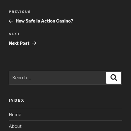
Post
Previous
PREVIOUS
navigation
Post
How Safe Is Action Casino?
Next
NEXT
Post
Next Post
Search
Search
for:
INDEX
Home
About