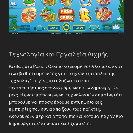
Τεχνολογία και Εργαλεία Αιχμής
Καθώς στο Posido Casino κάνουμε θύελλα ιδεών και
αναβαθμίζουμε ιδέες για παιχνίδια, ο ρόλος της
τεχνολογίας γίνεται ολοένα και πιο
παρατηρήσιμος στη διαμόρφωση των δημιουργιών
μας. Η ενσωμάτωση νέων τεχνολογιών σημαίνει ότι
μπορούμε να προσφέρουμε εντυπωσιακές
εμπειρίες που συναρπάζουν τους παίκτες.
Ακολουθούν μερικά από τα πιο καινοτόμα εργαλεία
δημιουργίας στα οποία βασιζόμαστε: