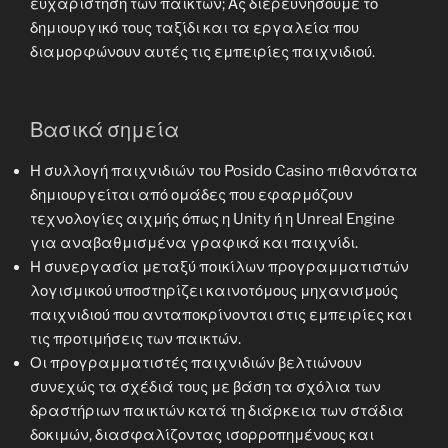
ευχαρίστηση των παικτών; Ας διερευνήσουμε το
δημιουργικό τους ταξίδι και τα εργαλεία που
διαμορφώνουν αυτές τις εμπειρίες παιχνιδιού.
Βασικά σημεία
Η συλλογή παιχνιδιών του Posido Casino πιθανότατα
δημιουργείται από ομάδες που εφαρμόζουν
τεχνολογίες αιχμής όπως η Unity ή η Unreal Engine
για αναβαθμισμένα γραφικά και παιχνίδι.
Η συνεργασία μεταξύ ποικίλων προγραμματιστών
λογισμικού υποστηρίζει καινοτόμους μηχανισμούς
παιχνιδιού που ανταποκρίνονται στις εμπειρίες και
τις προτιμήσεις των παικτών.
Οι προγραμματιστές παιχνιδιών βελτιώνουν
συνεχώς τα σχέδιά τους με βάση τα σχόλια των
δραστήριων παικτών κατά τη διάρκεια των στάδια
δοκιμών, διασφαλίζοντας ισορροπημένους και