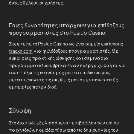
όντως θέλουν οι χρήστες.
Ποιες δυνατότητες υπάρχουν για επίδοξους
προγραμματιστές στο Posido Casino;
Σκεφτείτε το Posido Casino ως ένα σημείο εκκίνησης
tracxn.com
για φιλόδοξους προγραμματιστές. Με
ευκαιρίες πρακτικής άσκησης και σεμινάρια
προγραμματισμού, βρήκα έναν ενεργό χώρο για να
αναπτύξω τις ικανότητες μου και το δίκτυο μου,
μετατρέποντας τις σκέψεις μου σε εντυπωσιακές
εμπειρίες παιχνιδιού.
Σύναψη
Στο διαρκώς εξελισσόμενο περιβάλλον των online
παιχνιδιών, η ομάδα πίσω από τις δημιουργίες του