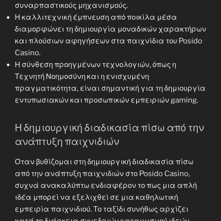
συναρπαστικούς μηχανισμούς.
Η καλλιτεχνική έμπνευση από ποικίλα μέσα
διαμορφώνει τη δημιουργία μοναδικών χαρακτήρων
και πλούσιων αφηγήσεων στα παιχνίδια του Posido
Casino.
Η σύνθεση προηγμένων τεχνολογιών, όπως η
Τεχνητή Νοημοσύνη και η ενισχυμένη
πραγματικότητα, είναι σημαντική για τη δημιουργία
εντυπωσιακών και προσωπικών εμπειριών gaming.
Η δημιουργική διαδικασία πίσω από την
ανάπτυξη παιχνιδιών
Όταν βυθίζομαι στη δημιουργική διαδικασία πίσω
από την ανάπτυξη παιχνιδιών στο Posido Casino,
συχνά ανακαλύπτω ενδιαφέρον το πως μια απλή
ιδέα μπορεί να εξελιχθεί σε μια καθηλωτική
εμπειρία παιχνιδιού. Το ταξίδι συνήθως αρχίζει