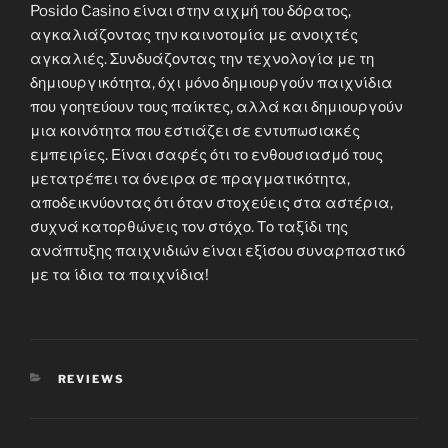
Posido Casino είναι στην αιχμή του δόρατος,
αγκαλιάζοντας την καινοτομία με ανοιχτές
αγκαλιές. Συνδυάζοντας την τεχνολογία με τη
δημιουργικότητα, όχι μόνο δημιουργούν παιχνίδια
που γοητεύουν τους παίκτες, αλλά και δημιουργούν
μια κοινότητα που εστιάζει σε εντυπωσιακές
εμπειρίες. Είναι σαφές ότι το ενθουσιασμό τους
μετατρέπει τα όνειρα σε πραγματικότητα,
αποδεικνύοντας ότι όταν στοχεύεις στα αστέρια,
συχνά κατορθώνεις τον στόχο. Το ταξίδι της
ανάπτυξης παιχνιδιών είναι εξίσου συναρπαστικό
με τα ίδια τα παιχνίδια!
CATEGORIES
REVIEWS