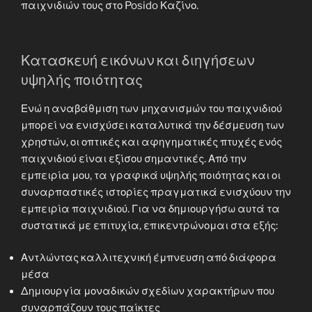
παιχνιδιών τους στο Posido Καζίνο.
Κατασκευή εικόνων και διηγήσεων
υψηλής ποιότητας
Ενώ η αναβάθμιση των μηχανισμών του παιχνιδιού
μπορεί να ενισχύσει καταλυτικά την δέσμευση των
χρηστών, οι οπτικές και αφηγηματικές πτυχές ενός
παιχνιδιού είναι εξίσου σημαντικές. Από την
εμπειρία μου, τα γραφικά υψηλής ποιότητας και οι
συναρπαστικές ιστορίες πραγματικά ενισχύουν την
εμπειρία παιχνιδιού. Για να δημιουργήσω αυτά τα
συστατικά με επιτυχία, επικεντρώνομαι στα εξής:
Αντλώντας καλλιτεχνική έμπνευση από διάφορα
μέσα
Δημιουργία μοναδικών σχεδίων χαρακτήρων που
συναρπάζουν τους παίκτες