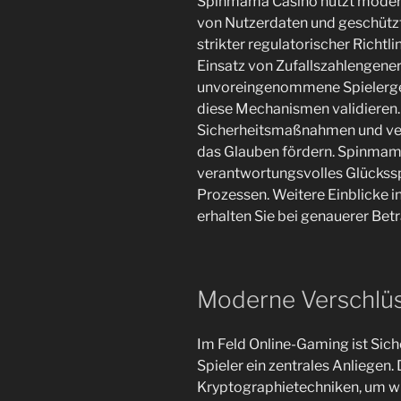
Spinmama Casino nutzt modern
von Nutzerdaten und geschützt
strikter regulatorischer Richtli
Einsatz von Zufallszahlengene
unvoreingenommene Spielerge
diese Mechanismen validieren. 
Sicherheitsmaßnahmen und ve
das Glauben fördern. Spinmam
verantwortungsvolles Glücksspi
Prozessen. Weitere Einblicke i
erhalten Sie bei genauerer Bet
Moderne Verschlü
Im Feld Online-Gaming ist Siche
Spieler ein zentrales Anliege
Kryptographietechniken, um w