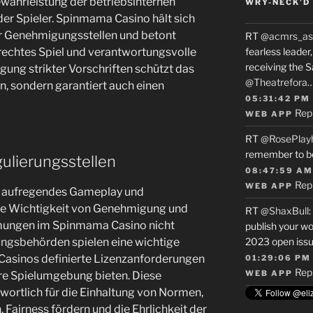
ewährleistung der betriebsinternen
WRY-NECK’D 
der Spieler. Spinmama Casino hält sich
r Genehmigungsstellen und betont
RT
@acmrs_as
echtes Spiel und verantwortungsvolle
fearless leade
receiving the 
gung strikter Vorschriften schützt das
@Theatrefora
n, sondern garantiert auch einen
05:31:42 PM
Rep
WEB APP
RT
@RosePlay
remember to b
gulierungsstellen
08:47:59 AM
Rep
WEB APP
f aufregendes Gameplay und
die Wichtigkeit von Genehmigung und
RT
@ShaxBull
:
mmungen im Spinmama Casino nicht
publish your wo
ungsbehörden spielen eine wichtige
2023 open issue
s Casinos definierte Lizenzanforderungen
01:29:06 PM
Rep
WEB APP
ere Spielumgebung bieten. Diese
wortlich für die Einhaltung von Normen,
 Fairness fördern und die Ehrlichkeit der