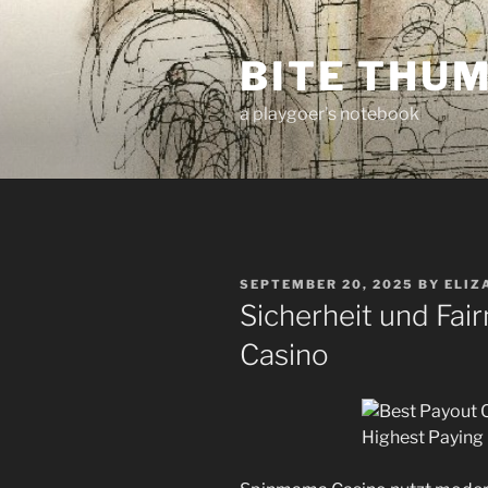
Skip
to
BITE THU
content
a playgoer's notebook
POSTED
SEPTEMBER 20, 2025
BY
ELIZ
ON
Sicherheit und Fa
Casino