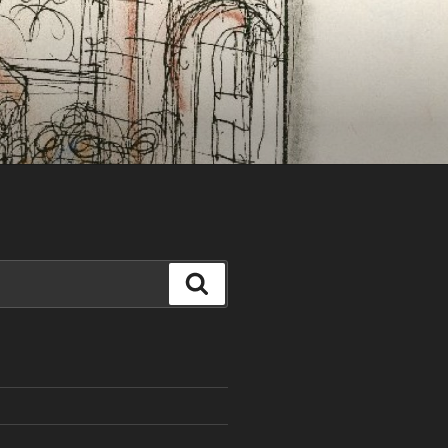
Search