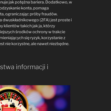
nuje jak potężna bariera. Dodatkowo, w
t odzyskanie konta, pomaga
a, ograniczając próby fraudów.
a dwuskładnikowego (2FA) jest proste i
 klientów takich jak ja, którzy
iejszych środków ochrony w trakcie
zmieniających się ryzyk, korzystanie z
st nie korzystne, ale nawet niezbędne.
twa informacji i