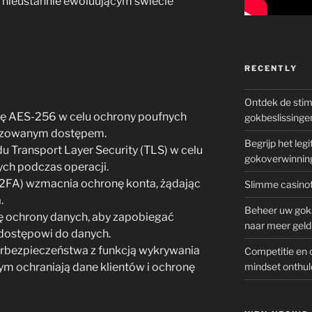
 nieustannie ewoluującym świecie
RECENTLY
Ontdek de sti
ę AES-256 w celu ochrony poufnych
gokbeslissinge
ryzowanym dostępem.
Begrijp het le
du Transport Layer Security (TLS) w celu
gokoverwinnin
ych podczas operacji.
(2FA) wzmacnia ochronę konta, żądając
Slimme casinot
.
Beheer uw goks
ę ochrony danych, aby zapobiegać
naar meer geld
dostępowi do danych.
rbezpieczeństwa z funkcją wykrywania
Competitie en 
mindset onthul
ym ochraniają dane klientów i ochronę