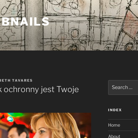
MBNAILS
BETH TAVARES
Search
k ochronny jest Twoje
for:
INDEX
Home
About