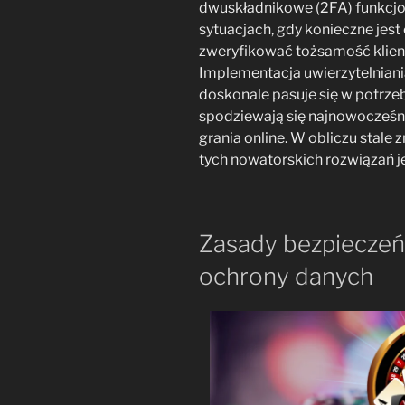
dwuskładnikowe (2FA) funkcjo
sytuacjach, gdy konieczne jes
zweryfikować tożsamość klient
Implementacja uwierzytelniani
doskonale pasuje się w potrzeby
spodziewają się najnowocześn
grania online. W obliczu stale 
tych nowatorskich rozwiązań je
Zasady bezpieczeńs
ochrony danych