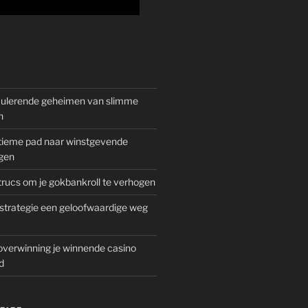
mulerende geheimen van slimme
n
gitieme pad naar winstgevende
gen
rucs om je gokbankroll te verhogen
trategie een geloofwaardige weg
overwinning je winnende casino
d