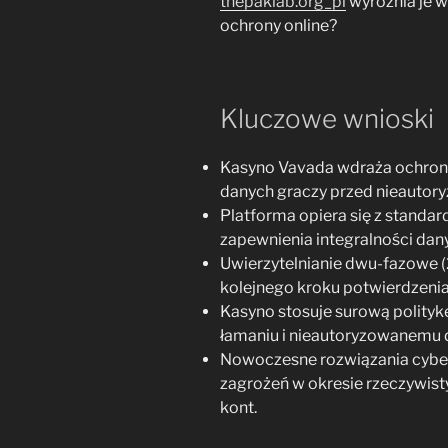
thepaklab.org_pl
wyróżnia je w
ochrony online?
Kluczowe wnioski
Kasyno Vavada wdraża ochron
danych graczy przed nieauto
Platforma opiera się z standar
zapewnienia integralności dan
Uwierzytelnianie dwu-fazowe 
kolejnego kroku potwierdzenia
Kasyno stosuje surową polityk
łamaniu i nieautoryzowanemu 
Nowoczesne rozwiązania cybe
zagrożeń w okresie rzeczywist
kont.