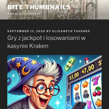
Skip
BITE THUMBNAILS
to
a playgoer's notebook
content
POSTED
SEPTEMBER 11, 2025
BY
ELIZABETH TAVARES
ON
Gry z jackpot i losowaniami w
kasynie Kraken