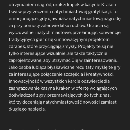
otrzymaniem nagród, urok zdrapek w kasynie Kraken
tkwi w przyrzeczeniu natychmiastowej gratyfikacji. To
emocjonujące, gdy ujawniasz natychmiastową nagrodę
za przy pomocy zaledwie kilku ruchów. Uczucia są
wyczuwalne i natychmiastowe, przełamując konwencje
tradycyjnych gier dzięki innowacyjnym projektom
zdrapek, które przyciągają zmysły. Projekty te są nie
tylko interesujące wizualnie, ale także taktycznie
zaprojektowane, aby utrzymać Cię w zainteresowaniu.
Jako osoba lubiąca błyskawiczne rezultaty, myślę te gry
za interesujące połączenie szczęścia i kreatywności.
Innowacyjność w wszystkich karcie odzwierciedla
zaangażowanie kasyna Kraken w ofertę wciągających
doświadczeń z gry, przemawiających do tych z nas,
którzy doceniają natychmiastowość nowości zamiast
długiego napięcia.