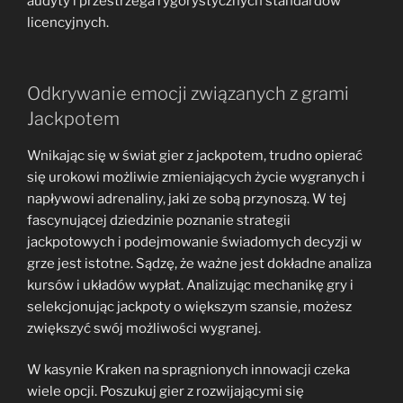
audyty i przestrzega rygorystycznych standardów
licencyjnych.
Odkrywanie emocji związanych z grami
Jackpotem
Wnikając się w świat gier z jackpotem, trudno opierać
się urokowi możliwie zmieniających życie wygranych i
napływowi adrenaliny, jaki ze sobą przynoszą. W tej
fascynującej dziedzinie poznanie strategii
jackpotowych i podejmowanie świadomych decyzji w
grze jest istotne. Sądzę, że ważne jest dokładne analiza
kursów i układów wypłat. Analizując mechanikę gry i
selekcjonując jackpoty o większym szansie, możesz
zwiększyć swój możliwości wygranej.
W kasynie Kraken na spragnionych innowacji czeka
wiele opcji. Poszukuj gier z rozwijającymi się