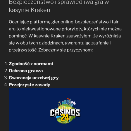
Bezpieczeństwo i sprawiedliwa gra w
kasynie Kraken
Oceniając platformę gier online, bezpieczeństwo i fair
gra to niekwestionowane priorytety, których nie można
pominąć. W kasynie Kraken zauważyłem, że wyróżniają
się w obu tych dziedzinach, gwarantując zaufanie i
przejrzystość. Zobaczmy się przyczynom:
Zgodność z normami
Ochrona gracza
Gwarancja uczciwej gry
Przejrzyste zasady