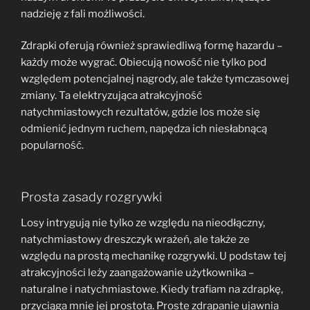
nadzieję z fali możliwości.
Zdrapki oferują również sprawiedliwą formę hazardu –
każdy może wygrać. Obiecują nowość nie tylko pod
względem potencjalnej nagrody, ale także tymczasowej
zmiany. Ta elektryzująca atrakcyjność
natychmiastowych rezultatów, gdzie los może się
odmienić jednym ruchem, napędza ich niesłabnącą
popularność.
Prosta zasady rozgrywki
Losy intrygują nie tylko ze względu na nieodłączny,
natychmiastowy dreszczyk wrażeń, ale także ze
względu na prostą mechanikę rozgrywki. U podstaw tej
atrakcyjności leży zaangażowanie użytkownika –
naturalne i natychmiastowe. Kiedy trafiam na zdrapkę,
przyciąga mnie jej prostota. Proste zdrapanie ujawnia