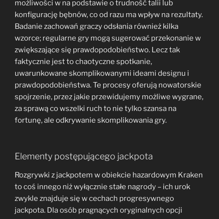
możliwości w na podstawie o trudność talii lub
konfigurację bębnów, co od razu ma wpływ na rezultaty.
Badanie zachowań graczy odsłania również kilka
wzorce; regularne gry mogą sugerować przekonanie w
zwiększające się prawdopodobieństwo. Lecz tak
faktycznie jest to chaotyczne spotkanie,
uwarunkowane skomplikowanymi ideami designu i
prawdopodobieństwa. Te procesy oferują nowatorskie
spojrzenie, przez jakie przewidujemy możliwe wygrane,
za sprawą co wszelki ruch to nie tylko szansa na
fortunę, ale odkrywanie skomplikowania gry.
Elementy postępującego jackpota
Rozgrywki z jackpotem w obiekcie hazardowym Kraken
to coś innego niż wyłącznie stałe nagrody – ich urok
zwykle znajduje się w cechach progresywnego
jackpota. Dla osób pragnących oryginalnych opcji