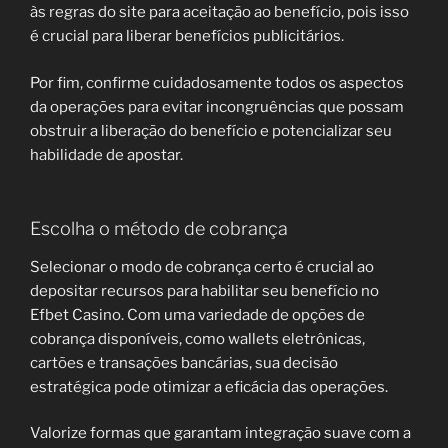
às regras do site para aceitação ao benefício, pois isso
é crucial para liberar benefícios publicitários.
Por fim, confirme cuidadosamente todos os aspectos
da operações para evitar incongruências que possam
obstruir a liberação do benefício e potencializar seu
habilidade de apostar.
Escolha o método de cobrança
Selecionar o modo de cobrança certo é crucial ao
depositar recursos para habilitar seu benefício no
Efbet Casino. Com uma variedade de opções de
cobrança disponíveis, como wallets eletrônicas,
cartões e transações bancárias, sua decisão
estratégica pode otimizar a eficácia das operações.
Valorize formas que garantam integração suave com a