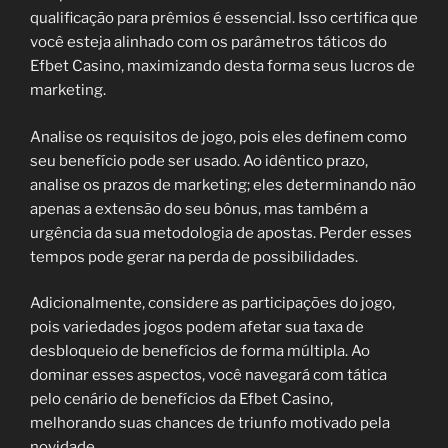
qualificação para prêmios é essencial. Isso certifica que
você esteja alinhado com os parâmetros táticos do
Efbet Casino, maximizando desta forma seus lucros de
marketing.
Analise os requisitos de jogo, pois eles definem como
seu benefício pode ser usado. Ao idêntico prazo,
analise os prazos de marketing; eles determinando não
apenas a extensão do seu bônus, mas também a
urgência da sua metodologia de apostas. Perder esses
tempos pode gerar na perda de possibilidades.
Adicionalmente, considere as participações do jogo,
pois variedades jogos podem afetar sua taxa de
desbloqueio de benefícios de forma múltipla. Ao
dominar esses aspectos, você navegará com tática
pelo cenário de benefícios da Efbet Casino,
melhorando suas chances de triunfo motivado pela
novidade.