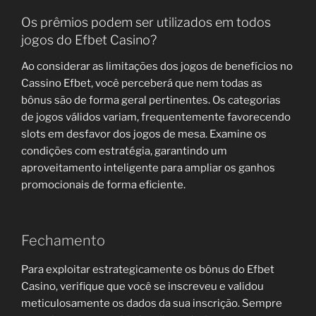
Os prêmios podem ser utilizados em todos
jogos do Efbet Casino?
Ao considerar as limitações dos jogos de benefícios no
Cassino Efbet, você perceberá que nem todas as
bônus são de forma geral pertinentes. Os categorias
de jogos válidos variam, frequentemente favorecendo
slots em desfavor dos jogos de mesa. Examine os
condições com estratégia, garantindo um
aproveitamento inteligente para ampliar os ganhos
promocionais de forma eficiente.
Fechamento
Para exploitar estrategicamente os bônus do Efbet
Casino, verifique que você se inscreveu e validou
meticulosamente os dados da sua inscrição. Sempre