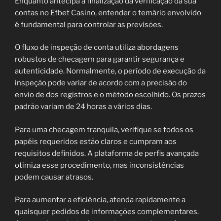
Enquanto antecipa a finalização da verificação da sua
contas no Efbet Casino, entender o temário envolvido
é fundamental para controlar as previsões.
O fluxo de inspeção de conta utiliza abordagens
robustos de checagem para garantir segurança e
autenticidade. Normalmente, o período de execução da
inspeção pode variar de acordo com a precisão do
envio de dos registros e o método escolhido. Os prazos
padrão variam de 24 horas a vários dias.
Para uma checagem tranquila, verifique se todos os
papéis requeridos estão claros e cumpram aos
requisitos definidos. A plataforma de perfis avançada
otimiza esse procedimento, mas inconsistências
podem causar atrasos.
Para aumentar a eficiência, atenda rapidamente a
quaisquer pedidos de informações complementares.