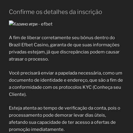
Confirme os detalhes da inscrição
A fim de liberar corretamente seu bônus dentro do
Brazil Efbet Casino, garanta de que suas informações
privadas estejam, já que discrepâncias podem causar
atrasar o processo.
Você precisará enviar a papelada necessária, como um
documento de identidade e endereço, que são a fim de
a conformidade com os protocolos KYC (Conheça seu
Cliente).
Esteja atenta ao tempo de verificação da conta, pois o
processamento pode demorar levar dias úteis,
afetando sua capacidade de ter acesso a ofertas de
promoção imediatamente.