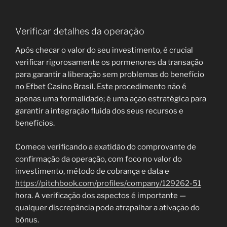
Verificar detalhes da operação
Após checar o valor do seu investimento, é crucial
verificar rigorosamente os pormenores da transação
para garantir a liberação sem problemas do benefício
no Efbet Casino Brasil. Este procedimento não é
apenas uma formalidade; é uma ação estratégica para
garantir a integração fluida dos seus recursos e
benefícios.
Comece verificando a exatidão do comprovante de
confirmação da operação, com foco no valor do
investimento, método de cobrança e data e
https://pitchbook.com/profiles/company/129262-51
hora. A verificação dos aspectos é importante —
qualquer discrepância pode atrapalhar a ativação do
bônus.