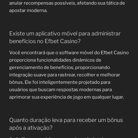
anular recompensas possíveis, afetando sua tática de
apostar moderna.
Existe um aplicativo móvel para administrar
benefícios no Efbet Casino?
Você encontrará que o software móvel do Efbet Casino
proporciona funcionalidades dinâmicos de
gerenciamento de benefícios, proporcionando
integração suave para rastrear, recolher e melhorar
bônus. Ele foi inteligentemente projetado para
usuários que buscam respostas modernas para
aprimorar sua experiência de jogo em qualquer lugar.
Quanto duração leva para receber um bônus
após a ativação?