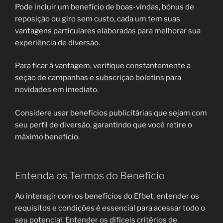
Pode incluir um benefício de boas-vindas, bônus de
reposição ou giro sem custo, cada um tem suas
vantagens particulares elaboradas para melhorar sua
experiência de diversão.
Para ficar à vantagem, verifique constantemente a
seção de campanhas e subscrição boletins para
novidades em imediato.
Considere usar benefícios publicitárias que sejam com
seu perfil de diversão, garantindo que você retire o
máximo benefício.
Entenda os Termos do Benefício
Ao interagir com os benefícios do Efbet, entender os
requisitos e condições é essencial para acessar todo o
seu potencial. Entender os difíceis critérios de