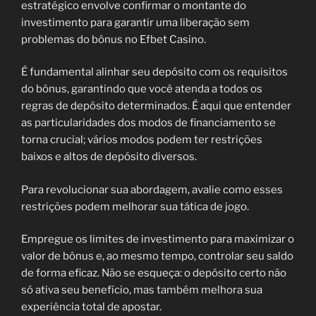
estratégico envolve confirmar o montante do
investimento para garantir uma liberação sem
problemas do bônus no Efbet Casino.
É fundamental alinhar seu depósito com os requisitos
do bônus, garantindo que você atenda a todos os
regras de depósito determinados. É aqui que entender
as particularidades dos modos de financiamento se
torna crucial; vários modos podem ter restrições
baixos e altos de depósito diversos.
Para revolucionar sua abordagem, avalie como esses
restrições podem melhorar sua tática de jogo.
Empregue os limites de investimento para maximizar o
valor de bônus e, ao mesmo tempo, controlar seu saldo
de forma eficaz. Não se esqueça: o depósito certo não
só ativa seu benefício, mas também melhora sua
experiência total de apostar.