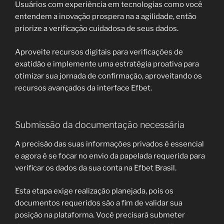
Usuários com experiência em tecnologias como você
entendem a inovação prospera na a agilidade, então
priorize a verificação cuidadosa de seus dados.
Aproveite recursos digitais para verificações de
exatidão e implemente uma estratégia proativa para
otimizar sua jornada de confirmação, aproveitando os
recursos avançados da interface Efbet.
Submissão da documentação necessária
A precisão das suas informações privados é essencial
e agora é se focar no envio da papelada requerida para
verificar os dados da sua conta na Efbet Brasil.
Esta etapa exige realização planejada, pois os
documentos requeridos são a fim de validar sua
posição na plataforma. Você precisará submeter