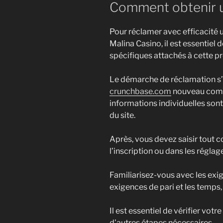
Comment obtenir u
Pour réclamer avec efficacité 
Malina Casino, il est essentiel
spécifiques attachés à cette pr
Le démarche de réclamation s’in
crunchbase.com
nouveau compt
informations individuelles son
du site.
Après, vous devez saisir tout 
l’inscription ou dans les réglage
Familiarisez-vous avec les exi
exigences de pari et les temps
Il est essentiel de vérifier vot
d’autres étapes nécessaires.