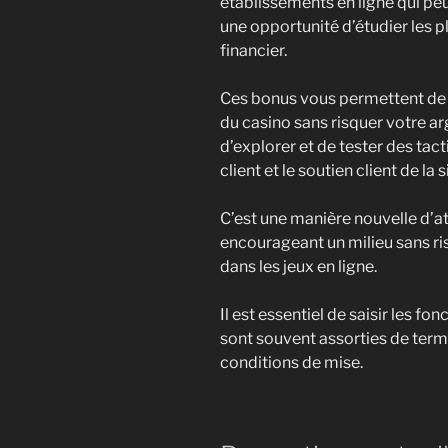
établissements en ligne qui peu
une opportunité d’étudier les
financier.
Ces bonus vous permettent de d
du casino sans risquer votre ar
d’explorer et de tester des tac
client et le soutien client de la s
C’est une manière nouvelle d’at
encourageant un milieu sans risq
dans les jeux en ligne.
Il est essentiel de saisir les f
sont souvent assorties de ter
conditions de mise.