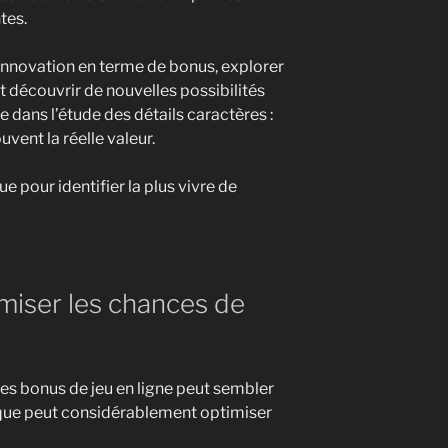
tes.
’innovation en terme de bonus, explorer
t découvrir de nouvelles possibilités
e dans l’étude des détails caractères :
vent la réelle valeur.
 pour identifier la plus vivre de
miser les chances de
des bonus de jeu en ligne peut sembler
ique peut considérablement optimiser