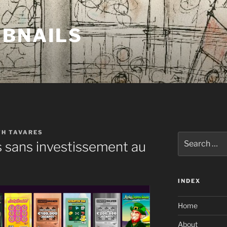
MBNAILS
TH TAVARES
Search
s sans investissement au
for:
INDEX
Home
About