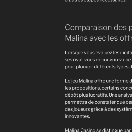
Comparaison des p
Malina avec les off
Lorsque vous évaluez les incit
ses rival, vous découvrirez u
pour plonger différents types d
Le jeu Malina offre une forme 
les propositions, certains conc
dépôt plus lucratifs. Une anal
permettra de constater que cer
des joueurs grâce à des systèm
innovantes.
Malina Casino se distingue par