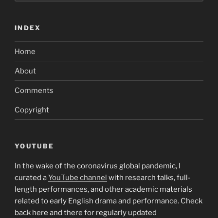
INDEX
Home
About
Comments
Copyright
YOUTUBE
In the wake of the coronavirus global pandemic, I
curated a
YouTube channel
with research talks, full-
length performances, and other academic materials
related to early English drama and performance. Check
back here and there for regularly updated