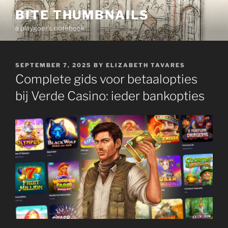
Skip
BITE THUMBNAILS
to
a playgoer's notebook
content
POSTED
SEPTEMBER 7, 2025
BY
ELIZABETH TAVARES
ON
Complete gids voor betaalopties
bij Verde Casino: ieder bankopties