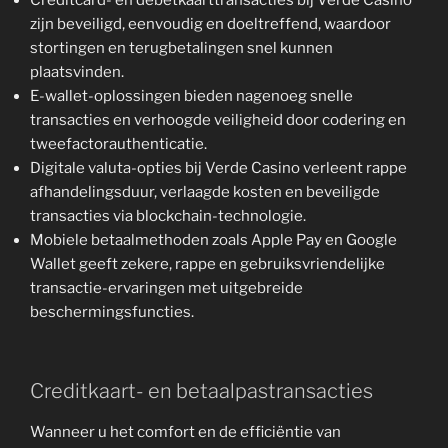
Creditcard- en debetkaarttransacties bij Verde Casino
zijn beveiligd, eenvoudig en doeltreffend, waardoor
stortingen en terugbetalingen snel kunnen
plaatsvinden.
E-wallet-oplossingen bieden nagenoeg snelle
transacties en verhoogde veiligheid door codering en
tweefactorauthenticatie.
Digitale valuta-opties bij Verde Casino verleent rappe
afhandelingsduur, verlaagde kosten en beveiligde
transacties via blockchain-technologie.
Mobiele betaalmethoden zoals Apple Pay en Google
Wallet geeft zekere, rappe en gebruiksvriendelijke
transactie-ervaringen met uitgebreide
beschermingsfuncties.
Creditkaart- en betaalpastransacties
Wanneer u het comfort en de efficiëntie van