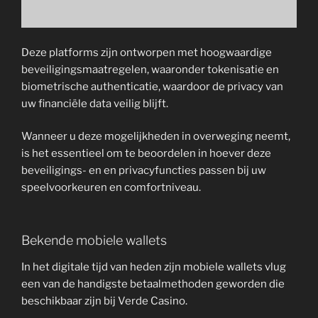
Deze platforms zijn ontworpen met hoogwaardige
beveiligingsmaatregelen, waaronder tokenisatie en
biometrische authenticatie, waardoor de privacy van
uw financiële data veilig blijft.
Wanneer u deze mogelijkheden in overweging neemt,
is het essentieel om te beoordelen in hoever deze
beveiligings- en en privacyfuncties passen bij uw
speelvoorkeuren en comfortniveau.
Bekende mobiele wallets
In het digitale tijd van heden zijn mobiele wallets vlug
een van de handigste betaalmethoden geworden die
beschikbaar zijn bij Verde Casino.