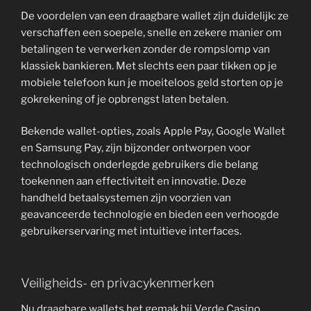
De voordelen van een draagbare wallet zijn duidelijk: ze
verschaffen een soepele, snelle en zekere manier om
betalingen te verwerken zonder de rompslomp van
klassiek bankieren. Met slechts een paar tikken op je
mobiele telefoon kun je moeiteloos geld storten op je
gokrekening of je opbrengst laten betalen.
Bekende wallet-opties, zoals Apple Pay, Google Wallet
en Samsung Pay, zijn bijzonder ontworpen voor
technologisch onderlegde gebruikers die belang
toekennen aan effectiviteit en innovatie. Deze
handheld betaalsystemen zijn voorzien van
geavanceerde technologie en bieden een verhoogde
gebruikerservaring met intuitieve interfaces.
Veiligheids- en privacykenmerken
Nu draagbare wallets het gemak bij Verde Casino