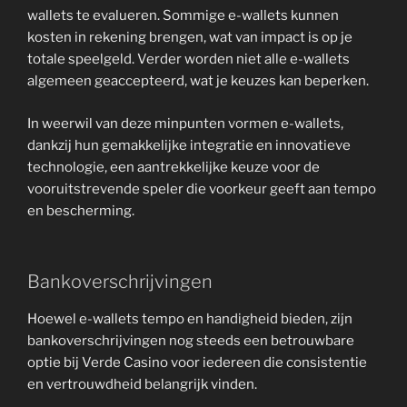
wallets te evalueren. Sommige e-wallets kunnen
kosten in rekening brengen, wat van impact is op je
totale speelgeld. Verder worden niet alle e-wallets
algemeen geaccepteerd, wat je keuzes kan beperken.
In weerwil van deze minpunten vormen e-wallets,
dankzij hun gemakkelijke integratie en innovatieve
technologie, een aantrekkelijke keuze voor de
vooruitstrevende speler die voorkeur geeft aan tempo
en bescherming.
Bankoverschrijvingen
Hoewel e-wallets tempo en handigheid bieden, zijn
bankoverschrijvingen nog steeds een betrouwbare
optie bij Verde Casino voor iedereen die consistentie
en vertrouwdheid belangrijk vinden.