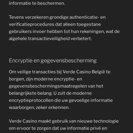
informatie te beschermen.
Tevens verzekeren grondige authenticatie- en
verificatieprocedures dat alleen toegestane
gebruikers invoer hebben tot hun rekeningen, wat de
algehele transactieveiligheid verbetert.
Encryptie en gegevensbescherming
Om veilige transacties bij Verde Casino België te
borgen, zijn moderne encryptie- en
gegevensbeschermingsmaatregelen van het
belangrijkste belang. U zult de moderne
encryptieprotocollen die uw gevoelige informatie
waarborgen, zeker erkennen.
Verde Casino maakt gebruik van nieuwe technologie
om ervoor te zorgen dat uw informatie privé en