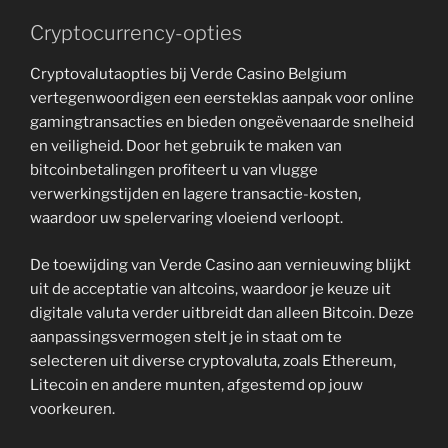
Cryptocurrency-opties
Cryptovalutaopties bij Verde Casino Belgium
vertegenwoordigen een eersteklas aanpak voor online
gamingtransacties en bieden ongeëvenaarde snelheid
en veiligheid. Door het gebruik te maken van
bitcoinbetalingen profiteert u van vlugge
verwerkingstijden en lagere transactie-kosten,
waardoor uw spelervaring vloeiend verloopt.
De toewijding van Verde Casino aan vernieuwing blijkt
uit de acceptatie van altcoins, waardoor je keuze uit
digitale valuta verder uitbreidt dan alleen Bitcoin. Deze
aanpassingsvermogen stelt je in staat om te
selecteren uit diverse cryptovaluta, zoals Ethereum,
Litecoin en andere munten, afgestemd op jouw
voorkeuren.