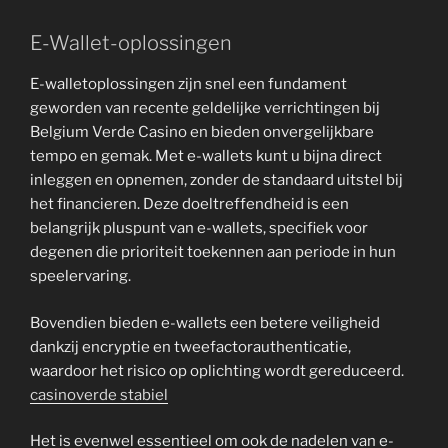
E-Wallet-oplossingen
E-walletoplossingen zijn snel een fundament
geworden van recente geldelijke verrichtingen bij
Belgium Verde Casino en bieden onvergelijkbare
tempo en gemak. Met e-wallets kunt u bijna direct
inleggen en opnemen, zonder de standaard uitstel bij
het financieren. Deze doeltreffendheid is een
belangrijk pluspunt van e-wallets, specifiek voor
degenen die prioriteit toekennen aan periode in hun
speelervaring.
Bovendien bieden e-wallets een betere veiligheid
dankzij encryptie en tweefactorauthenticatie,
waardoor het risico op oplichting wordt gereduceerd.
casinoverde stabiel
Het is evenwel essentieel om ook de nadelen van e-