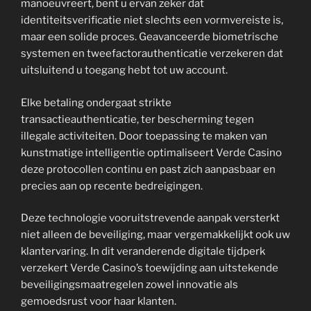
manoeuvreert, bent u ervan zeker dat
identiteitsverificatie niet slechts een vormvereiste is,
maar een solide proces. Geavanceerde biometrische
systemen en tweefactorauthenticatie verzekeren dat
uitsluitend u toegang hebt tot uw account.
Elke betaling ondergaat strikte
transactieauthenticatie, ter bescherming tegen
illegale activiteiten. Door toepassing te maken van
kunstmatige intelligentie optimaliseert Verde Casino
deze protocollen continu en past zich aanpasbaar en
precies aan op recente bedreigingen.
Deze technologie vooruitstrevende aanpak versterkt
niet alleen de beveiliging, maar vergemakkelijkt ook uw
klantervaring. In dit veranderende digitale tijdperk
verzekert Verde Casino’s toewijding aan uitstekende
beveiligingsmaatregelen zowel innovatie als
gemoedsrust voor haar klanten.