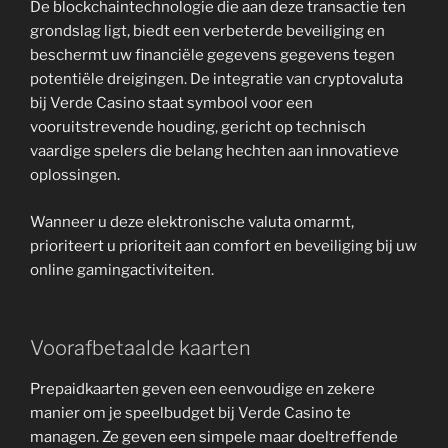
De blockchaintechnologie die aan deze transactie ten
grondslag ligt, biedt een verbeterde beveiliging en
beschermt uw financiële gegevens gegevens tegen
potentiële dreigingen. De integratie van cryptovaluta
bij Verde Casino staat symbool voor een
vooruitstrevende houding, gericht op technisch
vaardige spelers die belang hechten aan innovatieve
oplossingen.
Wanneer u deze elektronische valuta omarmt,
prioriteert u prioriteit aan comfort en beveiliging bij uw
online gamingactiviteiten.
Voorafbetaalde kaarten
Prepaidkaarten geven een eenvoudige en zekere
manier om je speelbudget bij Verde Casino te
managen. Ze geven een simpele maar doeltreffende