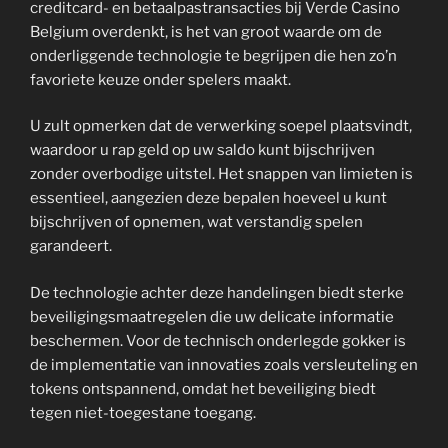
creditcard- en betaalpastransacties bij Verde Casino
Belgium overdenkt, is het van groot waarde om de
onderliggende technologie te begrijpen die hen zo’n
favoriete keuze onder spelers maakt.
U zult opmerken dat de verwerking soepel plaatsvindt,
waardoor u rap geld op uw saldo kunt bijschrijven
zonder overbodige uitstel. Het snappen van limieten is
essentieel, aangezien deze bepalen hoeveel u kunt
bijschrijven of opnemen, wat verstandig spelen
garandeert.
De technologie achter deze handelingen biedt sterke
beveiligingsmaatregelen die uw delicate informatie
beschermen. Voor de technisch onderlegde gokker is
de implementatie van innovaties zoals versleuteling en
tokens ontspannend, omdat het beveiliging biedt
tegen niet-toegestane toegang.