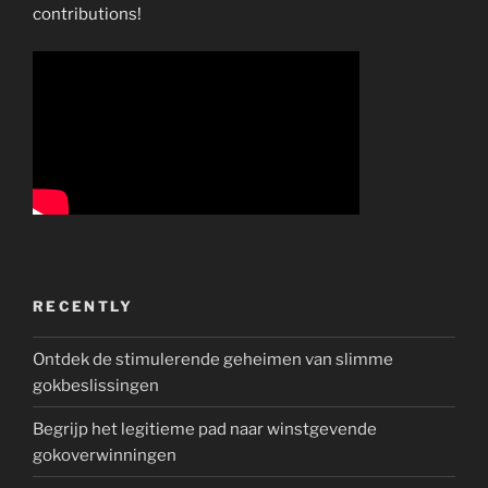
contributions!
RECENTLY
Ontdek de stimulerende geheimen van slimme
gokbeslissingen
Begrijp het legitieme pad naar winstgevende
gokoverwinningen