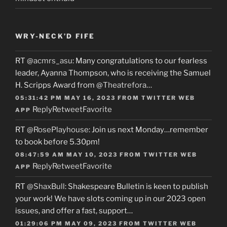
WRY-NECK’D FIFE
RT
@acmrs_asu
: Many congratulations to our fearless
leader, Ayanna Thompson, who is receiving the Samuel
H. Scripps Award from
@Theatrefora
…
05:31:42 PM MAY 16, 2023
FROM
TWITTER WEB
Reply
Retweet
Favorite
APP
RT
@RosePlayhouse
: Join us next Monday…remember
to book before 5.30pm!
08:47:59 AM MAY 10, 2023
FROM
TWITTER WEB
Reply
Retweet
Favorite
APP
RT
@ShaxBull
: Shakespeare Bulletin is keen to publish
your work! We have slots coming up in our 2023 open
issues, and offer a fast, support…
01:29:06 PM MAY 09, 2023
FROM
TWITTER WEB