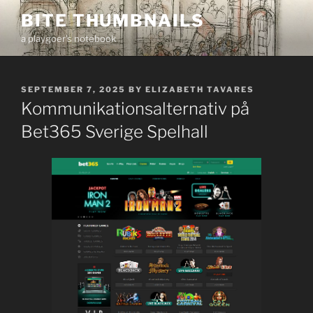
Skip
BITE THUMBNAILS
to
a playgoer's notebook
content
POSTED
SEPTEMBER 7, 2025
BY
ELIZABETH TAVARES
ON
Kommunikationsalternativ på
Bet365 Sverige Spelhall