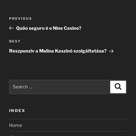
Post
Previous
PREVIOUS
navigation
Post
Quão seguro é o Nine Casino?
Next
NEXT
Post
Reszponzív a Malina Kaszinó szolgáltatása?
Search
Search
for:
INDEX
Home