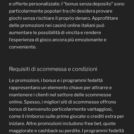
e offerte personalizzate. I “bonus senza deposito” sono
particolarmente popolari tra chi desidera provare
giochi senza rischiare il proprio denaro. Approfittare
delle promozioni nei casinò online italiani può
aumentare le possibilità di vincita e rendere
l’esperienza di gioco ancora più emozionante e
conveniente.
Requisiti di scommessa e condizioni
Le promozioni, i bonus e i programmi fedeltà
rappresentano un elemento chiave per attrarre e
mantenere i clienti nel settore delle scommesse
online. Spesso, i migliori siti di scommesse offrono
bonus di benvenuto particolarmente vantaggiosi,
come il rimborso sulle prime giocate o crediti extra per
iniziare. Altre promozioni includono free bet, quote
maggiorate e cashback su perdite. I programmi fedeltà