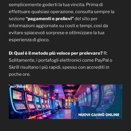
semplicemente goderti la tua vincita. Prima di
effettuare qualsiasi operazione, consulta sempre la
sezione
“pagamenti e prelievi”
del sito per
informazioni aggiornate su costi e tempi, così da
evitare spiacevoli sorprese e ottimizzare la tua
esperienza di gioco.
D: Qual è il metodo più veloce per prelevare?
R:
Solitamente, i portafogli elettronici come PayPal o
Skrill risultano i più rapidi, spesso con accrediti in
poche ore.