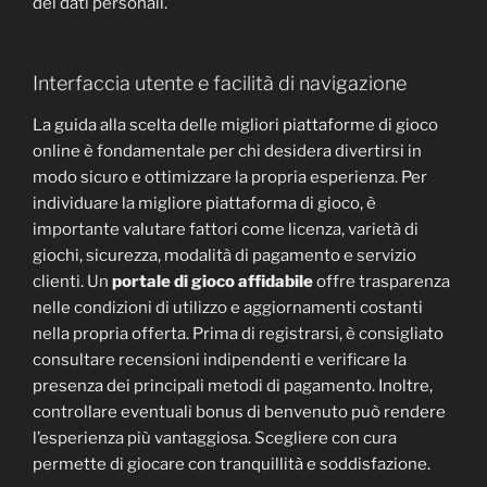
dei dati personali.
Interfaccia utente e facilità di navigazione
La guida alla scelta delle migliori piattaforme di gioco
online è fondamentale per chi desidera divertirsi in
modo sicuro e ottimizzare la propria esperienza. Per
individuare la migliore piattaforma di gioco, è
importante valutare fattori come licenza, varietà di
giochi, sicurezza, modalità di pagamento e servizio
clienti. Un
portale di gioco affidabile
offre trasparenza
nelle condizioni di utilizzo e aggiornamenti costanti
nella propria offerta. Prima di registrarsi, è consigliato
consultare recensioni indipendenti e verificare la
presenza dei principali metodi di pagamento. Inoltre,
controllare eventuali bonus di benvenuto può rendere
l’esperienza più vantaggiosa. Scegliere con cura
permette di giocare con tranquillità e soddisfazione.