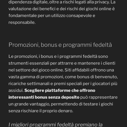
dipendenza digitale, oltre a rischi legati alla privacy. La
valutazione dei benefici e dei rischi dei giochi online è
fondamentale per un utilizzo consapevole e
responsabile.
Promozioni, bonus e programmi fedeltà
Le promozioni, i bonus e i programmi fedeltà sono
strumenti essenziali per attrarre e mantenere i clienti
nel settore del gioco online. Siti affidabili offrono una
vasta gamma di promozioni, come bonus di benvenuto,
ricariche settimanali e premi speciali per i giocatori più
assidui.
Scegliere piattaforme che offrono
interessanti bonus senza deposito
può rappresentare
un grande vantaggio, permettendo di testare i giochi
senza rischiare il proprio denaro.
I migliori programmi fedeltà premiano la