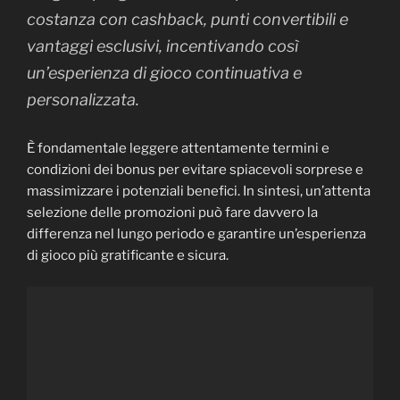
costanza con cashback, punti convertibili e
vantaggi esclusivi, incentivando così
un’esperienza di gioco continuativa e
personalizzata.
È fondamentale leggere attentamente termini e
condizioni dei bonus per evitare spiacevoli sorprese e
massimizzare i potenziali benefici. In sintesi, un’attenta
selezione delle promozioni può fare davvero la
differenza nel lungo periodo e garantire un’esperienza
di gioco più gratificante e sicura.