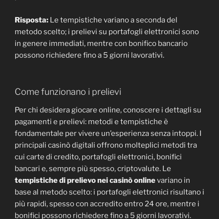
Risposta:
Le tempistiche variano a seconda del
metodo scelto; i prelievi su portafogli elettronici sono
in genere immediati, mentre con bonifico bancario
possono richiedere fino a 5 giorni lavorativi.
Come funzionano i prelievi
Per chi desidera giocare online, conoscere i dettagli su
pagamenti e prelievi: metodi e tempistiche è
fondamentale per vivere un’esperienza senza intoppi. I
principali casinò digitali offrono molteplici metodi tra
cui carte di credito, portafogli elettronici, bonifici
bancari e, sempre più spesso, criptovalute. Le
tempistiche di prelievo nei casinò online
variano in
base al metodo scelto: i portafogli elettronici risultano i
più rapidi, spesso con accredito entro 24 ore, mentre i
bonifici possono richiedere fino a 5 giorni lavorativi.