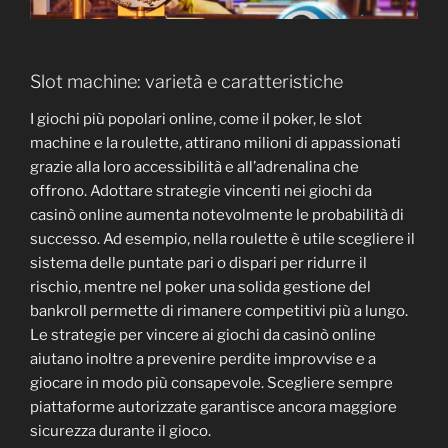
Slot machine: varietà e caratteristiche
I giochi più popolari online, come il poker, le slot
machine e la roulette, attirano milioni di appassionati
grazie alla loro accessibilità e all’adrenalina che
offrono. Adottare strategie vincenti nei giochi da
casinò online aumenta notevolmente le probabilità di
successo. Ad esempio, nella roulette è utile scegliere il
sistema delle puntate pari o dispari per ridurre il
rischio, mentre nel poker una solida gestione del
bankroll permette di rimanere competitivi più a lungo.
Le strategie per vincere ai giochi da casinò online
aiutano inoltre a prevenire perdite improvvise e a
giocare in modo più consapevole. Scegliere sempre
piattaforme autorizzate garantisce ancora maggiore
sicurezza durante il gioco.