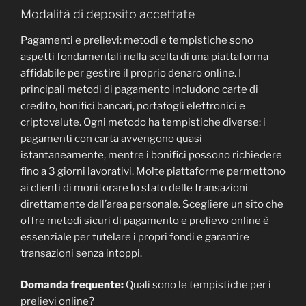
Modalità di deposito accettate
Pagamenti e prelievi: metodi e tempistiche sono
aspetti fondamentali nella scelta di una piattaforma
affidabile per gestire il proprio denaro online. I
principali metodi di pagamento includono carte di
credito, bonifici bancari, portafogli elettronici e
criptovalute. Ogni metodo ha tempistiche diverse: i
pagamenti con carta avvengono quasi
istantaneamente, mentre i bonifici possono richiedere
fino a 3 giorni lavorativi. Molte piattaforme permettono
ai clienti di monitorare lo stato delle transazioni
direttamente dall’area personale. Scegliere un sito che
offre metodi sicuri di pagamento e prelievo online è
essenziale per tutelare i propri fondi e garantire
transazioni senza intoppi.
Domanda frequente:
Quali sono le tempistiche per i
prelievi online?