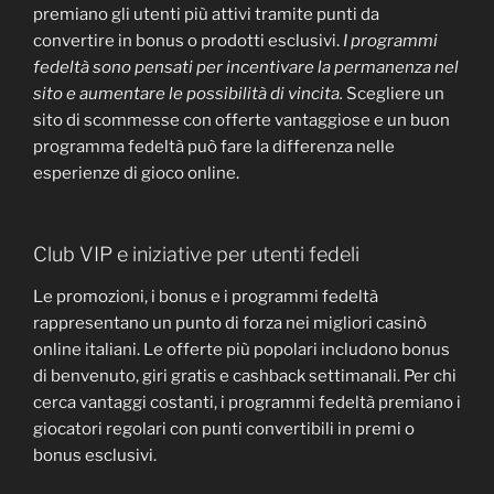
premiano gli utenti più attivi tramite punti da
convertire in bonus o prodotti esclusivi.
I programmi
fedeltà sono pensati per incentivare la permanenza nel
sito e aumentare le possibilità di vincita.
Scegliere un
sito di scommesse con offerte vantaggiose e un buon
programma fedeltà può fare la differenza nelle
esperienze di gioco online.
Club VIP e iniziative per utenti fedeli
Le promozioni, i bonus e i programmi fedeltà
rappresentano un punto di forza nei migliori casinò
online italiani. Le offerte più popolari includono bonus
di benvenuto, giri gratis e cashback settimanali. Per chi
cerca vantaggi costanti, i programmi fedeltà premiano i
giocatori regolari con punti convertibili in premi o
bonus esclusivi.