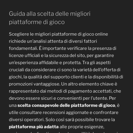
Guida alla scelta delle migliori
piattaforme di gioco
Scegliere le migliori piattaforme di gioco online
richiede un’analisi attenta di diversi fattori
fondamentali. È importante verificare la presenza di
licenze ufficiali e la sicurezza del sito, per garantire
un’esperienza affidabile e protetta. Tra gli aspetti
cruciali da considerare ci sono la varietà dell’offerta di
giochi, la qualità del supporto clienti e la disponibilità di
promozioni vantaggiose. Un altro elemento chiave è
rappresentato dai metodi di pagamento accettati, che
devono essere sicuri e convenienti per l’utente. Per
una
scelta consapevole delle piattaforme di gioco
, è
utile consultare recensioni aggiornate e confrontare
diversi operatori. Solo così sarà possibile trovare la
piattaforma più adatta
alle proprie esigenze,