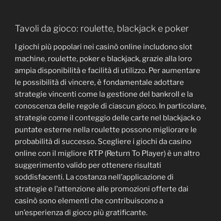
Tavoli da gioco: roulette, blackjack e poker
I giochi più popolari nei casinò online includono slot
machine, roulette, poker e blackjack, grazie alla loro
ampia disponibilità e facilità di utilizzo. Per aumentare
le possibilità di vincere, è fondamentale adottare
strategie vincenti come la gestione del bankroll e la
conoscenza delle regole di ciascun gioco. In particolare,
strategie come il conteggio delle carte nel blackjack o
puntate esterne nella roulette possono migliorare le
probabilità di successo. Scegliere i giochi da casino
online con il migliore RTP (Return To Player) è un altro
suggerimento valido per ottenere risultati
soddisfacenti. La costanza nell’applicazione di
strategie e l’attenzione alle promozioni offerte dai
casinò sono elementi che contribuiscono a
un’esperienza di gioco più gratificante.