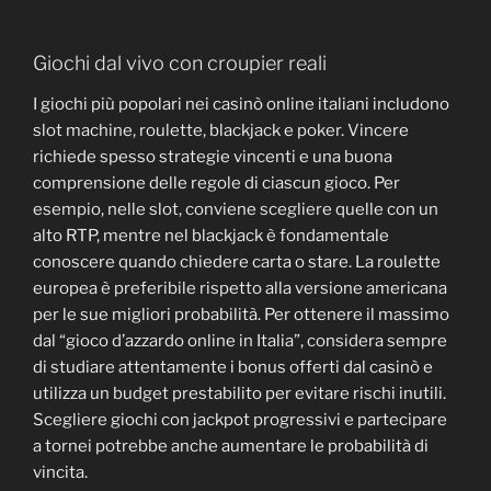
Giochi dal vivo con croupier reali
I giochi più popolari nei casinò online italiani includono
slot machine, roulette, blackjack e poker. Vincere
richiede spesso strategie vincenti e una buona
comprensione delle regole di ciascun gioco. Per
esempio, nelle slot, conviene scegliere quelle con un
alto RTP, mentre nel blackjack è fondamentale
conoscere quando chiedere carta o stare. La roulette
europea è preferibile rispetto alla versione americana
per le sue migliori probabilità. Per ottenere il massimo
dal “gioco d’azzardo online in Italia”, considera sempre
di studiare attentamente i bonus offerti dal casinò e
utilizza un budget prestabilito per evitare rischi inutili.
Scegliere giochi con jackpot progressivi e partecipare
a tornei potrebbe anche aumentare le probabilità di
vincita.