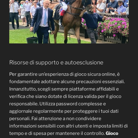
Risorse di supporto e autoesclusione
Per garantire un’esperienza di gioco sicura online, è
fondamentale adottare alcune precauzioni essenziali.
Innanzitutto, scegli sempre piattaforme affidabili e
verifica che siano dotate di licenza valida per il gioco
responsabile. Utilizza password complesse e
aggiornale regolarmente per proteggere i tuoi dati
personali. Fai attenzione a non condividere
informazioni sensibili con altri utenti e imposta limiti di
tempo e di spesa per mantenere il controllo.
Gioco