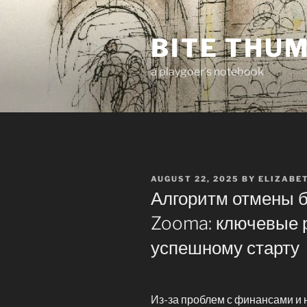
Skip
to
BITE THU
content
a playgoer's notebook
POSTED
AUGUST 22, 2025
BY
ELIZABE
ON
Алгоритм отмены б
Zooma: ключевые 
успешному старту
Из-за проблем с финансами и