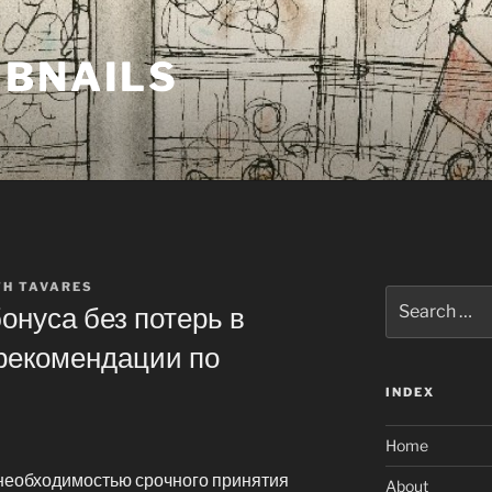
MBNAILS
TH TAVARES
Search
онуса без потерь в
for:
рекомендации по
INDEX
Home
 необходимостью срочного принятия
About