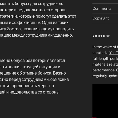
менять бонусы для сотрудников.
Comments
 потери и недовольство со стороны
тратегии, которые помогут сделать этот
Copyright
ным и эффективным. Один из таких
вису Zooma, позволяющему проводить
ацию между сотрудниками удаленно.
YOUTUBE
In the wake of 
curated a
YouT
full-length pe
мене бонуса без потерь является
materials relat
сти анализ текущей ситуации и
performance. C
решение об отмене бонуса. Важно
regularly updat
естно перед сотрудниками, объяснив
 стоит предпринять меры по
ий и недовольства со стороны