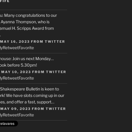
FIFE
u
: Many congratulations to our
r, Ayanna Thompson, who is
Samuel H. Scripps Award from
…
 MAY 16, 2023
FROM
TWITTER
ly
Retweet
Favorite
house
: Join us next Monday…
ook before 5.30pm!
 MAY 10, 2023
FROM
TWITTER
ly
Retweet
Favorite
 Shakespeare Bulletin is keen to
rk! We have slots coming up in our
s, and offer a fast, support…
 MAY 09, 2023
FROM
TWITTER
ly
Retweet
Favorite