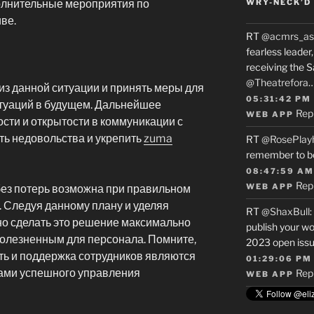
олнительные мероприятия по
WRY-NECK’D 
ве.
RT
@acmrs_as
fearless leade
receiving the 
@Theatrefora
 из данной ситуации и принять меры для
05:31:42 PM
туаций в будущем. Дальнейшее
Rep
WEB APP
сти и открытости в коммуникации с
ть недовольства и укрепить
zuma
RT
@RosePlay
remember to b
08:47:59 AM
Rep
WEB APP
без потерь возможна при правильном
. Следуя данному плану и уделяя
RT
@ShaxBull
:
но сделать это решение максимально
publish your wo
олезненным для персонала. Помните,
2023 open issue
ть и поддержка сотрудников являются
01:29:06 PM
ми успешного управления
Rep
WEB APP