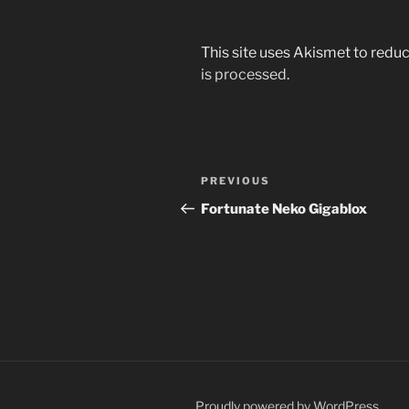
This site uses Akismet to red
is processed
.
Post
Previous
PREVIOUS
navigation
Post
Fortunate Neko Gigablox
Proudly powered by WordPress