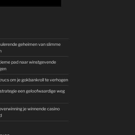
mulerende geheimen van slimme
n
gitieme pad naar winstgevende
gen
rucs om je gokbankroll te verhogen
trategie een geloofwaardige weg
overwinning je winnende casino
d