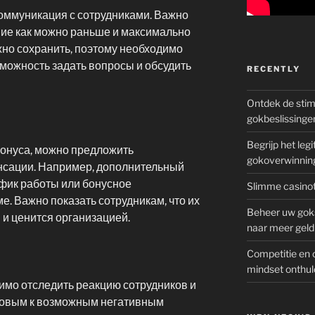
ммуникация с сотрудниками. Важно
ние как можно раньше и максимально
жно сохранить, поэтому необходимо
можность задать вопросы и обсудить
RECENTLY
Ontdek de sti
gokbeslissinge
Begrijp het le
бонуса, можно предложить
gokoverwinnin
нсации. Например, дополнительный
афик работы или бонусное
Slimme casinot
е. Важно показать сотрудникам, что их
Beheer uw goks
 и ценится организацией.
naar meer geld
Competitie en 
mindset onthul
имо отследить реакцию сотрудников и
отовым к возможным негативным