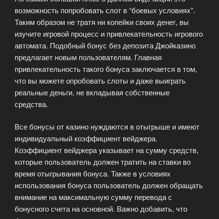
возможность попробовать слот в “боевых условиях”.
Таким образом не тратя ни копейки своих денег, вы
изучите игровой процесс и привлекательность игрового
автомата. Подобный бонус без депозита Джойказино
предлагает новым пользователям. Главная
привлекательность такого бонуса заключается в том,
что вы можете опробовать слоты и даже выиграть
реальные деньги, не вкладывая собственные
средства.
Все бонусы от казино нуждаются в отыгрыше и имеют
индивидуальный коэффициент вейджера.
Коэффициент вейджера указывает на сумму средств,
которые пользователь должен тратить на ставки во
время отыгрывания бонуса. Также в условиях
использования бонуса пользователь должен обращать
внимание на максимальную сумму перевода с
бонусного счета на основной. Важно добавить, что