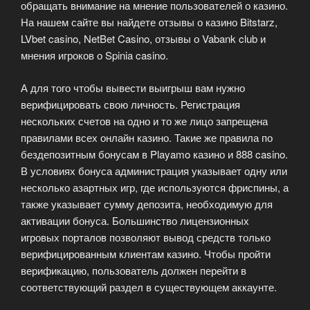
обращать внимание на мнение пользователей о казино.
На нашем сайте вы найдете отзывы о казино Bitstarz,
LVbet casino, NetBet Casino, отзывы о Vabank club и
мнения игроков о Spinia casino.
А для того чтобы вывести выигрыш вам нужно
верифицировать свою личность. Регистрация
нескольких счетов на одно и то же лицо запрещена
правилами всех онлайн казино. Такие же правила по
бездепозитным бонусам в Playamo казино и 888 casino.
В условиях бонуса администрация указывает одну или
несколько азартных игр, где используются фриспины, а
также указывает сумму депозита, необходимую для
активации бонуса. Большинство лицензионных
игровых порталов позволяют вывод средств только
верифицированным клиентам казино. Чтобы пройти
верификацию, пользователь должен перейти в
соответствующий раздел в существующем аккаунте.