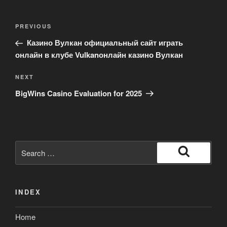
Post
Previous
PREVIOUS
navigation
Post
Казино Вулкан официальный сайт играть
онлайн в клубе Vulkanонлайн казино Вулкан
Next
NEXT
Post
BigWins Casino Evaluation for 2025
Search
for:
Search
INDEX
Home