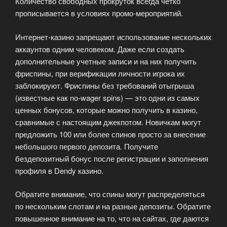
Количество свободных прокруток всегда четко
прописывается в условиях промо-мероприятий.
Интернет-казино запрещают использование нескольких
аккаунтов одним человеком. Даже если создать
дополнительные учетные записи и на них получить
фриспины, при верификации личности игрока их
заблокируют. Фриспины без требований отыгрыша
(известные как no-wager spins) — это одни из самых
ценных бонусов, которые можно получить в казино,
сравнимые с настоящим джекпотом. Новичкам могут
предложить 100 или более спинов просто за внесение
небольшого первого депозита. Получите
бездепозитный бонус после регистрации и заполнения
профиля в Dendy казино.
Обратите внимание, что спины могут распределяться
по нескольким слотам и на разные депозиты. Обратите
повышенное внимание на то, что на сайтах, где даются