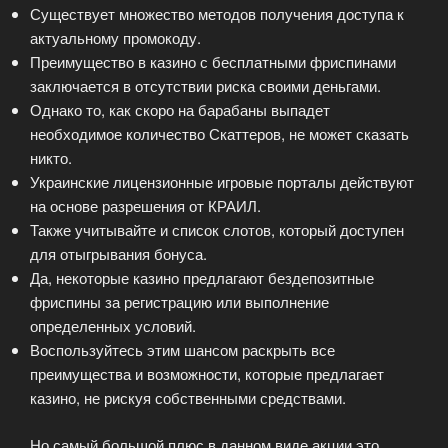
Существует множество методов получения доступа к
актуальному промокоду.
Преимущество в казино с бесплатными фриспинами
заключается в отсутствии риска своими деньгами.
Однако то, как скоро на барабаны выпадет
необходимое количество Скаттеров, не может сказать
никто.
Украинские лицензионные игровые порталы действуют
на основе разрешения от КРАИЛ.
Также учитывайте и список слотов, который доступен
для отыгрывания бонуса.
Да, некоторые казино предлагают бездепозитные
фриспины за регистрацию или выполнение
определенных условий.
Воспользуйтесь этим шансом раскрыть все
преимущества и возможности, которые предлагает
казино, не рискуя собственными средствами.
Но самый большой плюс в данном виде акции это