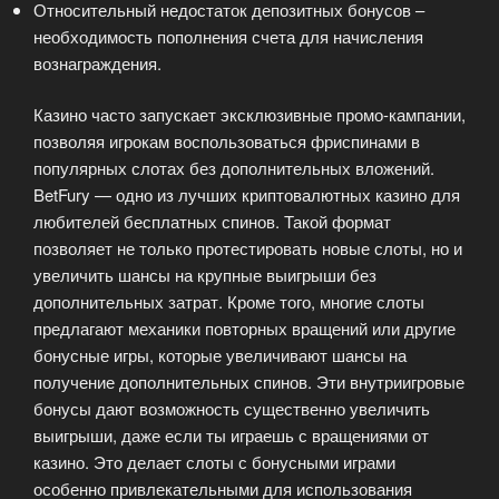
Относительный недостаток депозитных бонусов –
необходимость пополнения счета для начисления
вознаграждения.
Казино часто запускает эксклюзивные промо-кампании,
позволяя игрокам воспользоваться фриспинами в
популярных слотах без дополнительных вложений.
BetFury — одно из лучших криптовалютных казино для
любителей бесплатных спинов. Такой формат
позволяет не только протестировать новые слоты, но и
увеличить шансы на крупные выигрыши без
дополнительных затрат. Кроме того, многие слоты
предлагают механики повторных вращений или другие
бонусные игры, которые увеличивают шансы на
получение дополнительных спинов. Эти внутриигровые
бонусы дают возможность существенно увеличить
выигрыши, даже если ты играешь с вращениями от
казино. Это делает слоты с бонусными играми
особенно привлекательными для использования