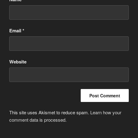
Email
*
Website
This site uses Akismet to reduce spam.
Learn how your
comment data is processed
.