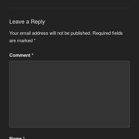
Leave a Reply
Your email address will not be published.
Required fields
are marked
*
Comment
*
Name
*