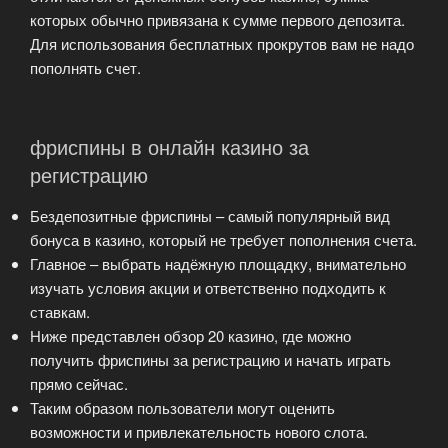
которых обычно привязана к сумме первого депозита.
Для использования бесплатных прокрутов вам не надо
пополнять счет.
фриспины в онлайн казино за
регистрацию
Бездепозитные фриспины – самый популярный вид
бонуса в казино, который не требует пополнения счета.
Главное – выбрать надёжную площадку, внимательно
изучать условия акции и ответственно подходить к
ставкам.
Ниже представлен обзор 20 казино, где можно
получить фриспины за регистрацию и начать играть
прямо сейчас.
Таким образом пользователи могут оценить
возможности и привлекательность нового слота.