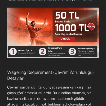
Wagering Requirement (Çevrim Zorunluluğu)
Detayları
Çevrim şartları, dijital dünyada gezinirken karşınıza
çıkan görünmez kurallardır. Bu kuralları okumak, bir
hazine haritasının detaylarını incelemek gibidir;
atladığınız küçük bir not, beklenmedik kayıplara yol