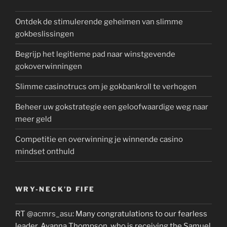
Ontdek de stimulerende geheimen van slimme
gokbeslissingen
Begrijp het legitieme pad naar winstgevende
gokoverwinningen
Slimme casinotrucs om je gokbankroll te verhogen
Beheer uw gokstrategie een geloofwaardige weg naar
meer geld
Competitie en overwinning je winnende casino
mindset onthuld
WRY-NECK’D FIFE
RT
@acmrs_asu
: Many congratulations to our fearless
leader, Ayanna Thompson, who is receiving the Samuel