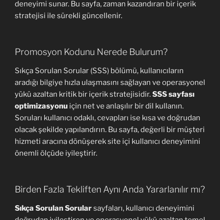
deneyimi sunar. Bu sayfa, zaman kazandıran bir içerik
stratejisi ile sürekli güncellenir.
Promosyon Kodunu Nerede Bulurum?
Sıkça Sorulan Sorular (SSS) bölümü, kullanıcıların
aradığı bilgiye hızla ulaşmasını sağlayan ve operasyonel
yükü azaltan kritik bir içerik stratejisidir.
SSS sayfası
optimizasyonu
için net ve anlaşılır bir dil kullanın.
Soruları kullanıcı odaklı, cevapları ise kısa ve doğrudan
olacak şekilde yapılandırın. Bu sayfa, değerli bir müşteri
hizmeti aracına dönüşerek site içi kullanıcı deneyimini
önemli ölçüde iyileştirir.
Birden Fazla Tekliften Aynı Anda Yararlanılır mı?
Sıkça Sorulan Sorular
sayfaları, kullanıcı deneyimini
doğrudan iyileştiren ve operasyonel yükü azaltan temel