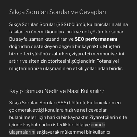
Sıkça Sorulan Sorular ve Cevapları
Sıkça Sorulan Sorular (SSS) bölümü, kullanıcıların aklına
takılan en önemli konulara hızlı ve net çözümler sunar.
Bu sayfa, zaman kazandıran ve
SEO performansını
doğrudan destekleyen değerli bir kaynaktır. Müşteri
hizmetleri yükünü azaltırken, ziyaretçi memnuniyetini
artırır ve sitenizin otoritesini güçlendirir. Potansiyel
müşterilerinize ulaşmanın en etkili yollarından biridir.
Kayıp Bonusu Nedir ve Nasıl Kullanılır?
Sıkça Sorulan Sorular (SSS) bölümü, kullanıcıların en
çok merak ettiği konulara hızlı ve net cevaplar
bulabilmeleri için harika bir kaynaktır. Ziyaretçilerin site
içinde kaybolmadan istedikleri bilgiye
anında
ulaşmalarını
sağlayarak mükemmel bir kullanıcı