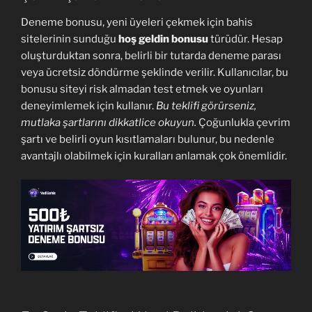
Deneme bonusu, yeni üyeleri çekmek için bahis
sitelerinin sunduğu
hoş geldin bonusu
türüdür. Hesap
oluşturduktan sonra, belirli bir tutarda deneme parası
veya ücretsiz döndürme şeklinde verilir. Kullanıcılar, bu
bonusu siteyi risk almadan test etmek ve oyunları
deneyimlemek için kullanır.
Bu teklifi görürseniz,
mutlaka şartlarını dikkatlice okuyun.
Çoğunlukla çevrim
şartı ve belirli oyun kısıtlamaları bulunur, bu nedenle
avantajlı olabilmek için kuralları anlamak çok önemlidir.