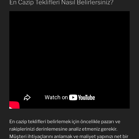
En Cazip Teklifleri Nasıl Belirlersiniz?
En cazip teklifleri belirlemek için öncelikle pazarı ve
rakiplerinizi derinlemesine analiz etmeniz gerekir.
Müşteri ihtiyaçlarını anlamak ve maliyet yapınızı net bir