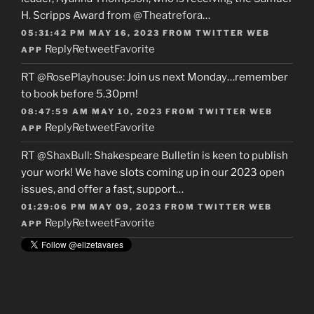
H. Scripps Award from
@Theatrefora
…
05:31:42 PM MAY 16, 2023
FROM
TWITTER WEB
Reply
Retweet
Favorite
APP
RT
@RosePlayhouse
: Join us next Monday…remember
to book before 5.30pm!
08:47:59 AM MAY 10, 2023
FROM
TWITTER WEB
Reply
Retweet
Favorite
APP
RT
@ShaxBull
: Shakespeare Bulletin is keen to publish
your work! We have slots coming up in our 2023 open
issues, and offer a fast, support…
01:29:06 PM MAY 09, 2023
FROM
TWITTER WEB
Reply
Retweet
Favorite
APP