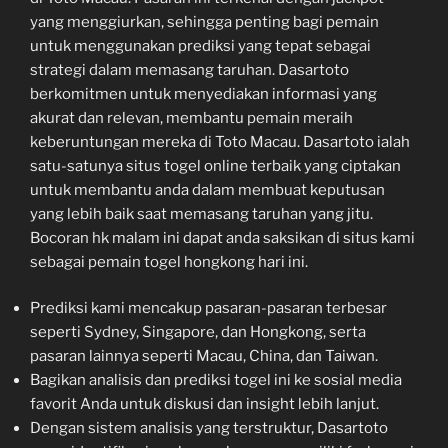
yang menggiurkan, sehingga penting bagi pemain
untuk menggunakan prediksi yang tepat sebagai
strategi dalam memasang taruhan. Dasartoto
berkomitmen untuk menyediakan informasi yang
akurat dan relevan, membantu pemain meraih
keberuntungan mereka di Toto Macau. Dasartoto ialah
satu-satunya situs togel online terbaik yang ciptakan
untuk membantu anda dalam membuat keputusan
yang lebih baik saat memasang taruhan yang jitu.
Bocoran hk malam ini dapat anda saksikan di situs kami
sebagai pemain togel hongkong hari ini.
Prediksi kami mencakup pasaran-pasaran terbesar
seperti Sydney, Singapore, dan Hongkong, serta
pasaran lainnya seperti Macau, China, dan Taiwan.
Bagikan analisis dan prediksi togel ini ke sosial media
favorit Anda untuk diskusi dan insight lebih lanjut.
Dengan sistem analisis yang terstruktur, Dasartoto