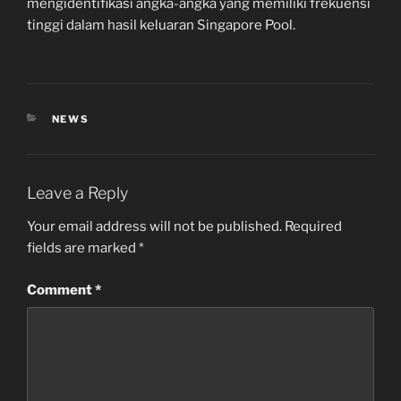
mengidentifikasi angka-angka yang memiliki frekuensi
tinggi dalam hasil keluaran Singapore Pool.
CATEGORIES
NEWS
Leave a Reply
Your email address will not be published.
Required
fields are marked
*
Comment
*