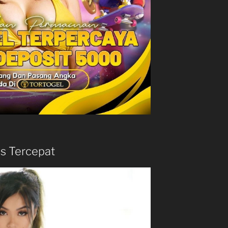
s Tercepat