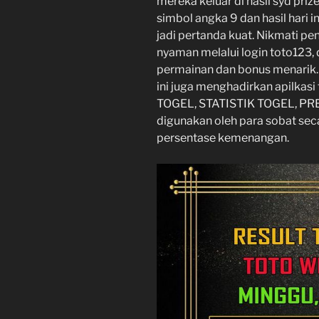
mereka keluar di hasil syd pri
simbol angka 9 dan hasil hari 
jadi pertanda kuat. Nikmati 
nyaman melalui login toto123,
permainan dan bonus menarik. 
ini juga menghadirkan apilkas
TOGEL, STATISTIK TOGEL, PRE
digunakan oleh para sobat sec
persentase kemenangan.