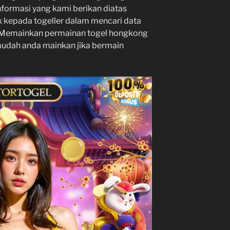
formasi yang kami berikan diatas
ik kepada togeller dalam mencari data
. Memainkan permainan togel hongkong
 mudah anda mainkan jika bermain