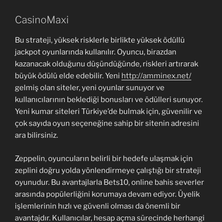
CasinoMaxi
Bu strateji, yüksek risklerle birlikte yüksek ödüllü
jackpot oyunlarında kullanılır. Oyuncu, birazdan
kazanacak olduğunu düşündüğünde, riskleri artırarak
büyük ödülü elde edebilir. Yeni
http://amminex.net/
gelmiş olan siteler, yeni oyunlar sunuyor ve
kullanıcılarının beklediği bonusları ve ödülleri sunuyor.
Yeni kumar siteleri Türkiye’de bulmak için, güvenilir ve
çok sayıda oyun seçeneğine sahip bir sitenin adresini
ara bilirsiniz.
Zeppelin, oyuncuların belirli bir hedefe ulaşmak için
zeplini doğru yolda yönlendirmeye çalıştığı bir strateji
oyunudur. Bu avantajlarla Bets10, online bahis severler
arasında popülerliğini korumaya devam ediyor. Üyelik
işlemlerinin hızlı ve güvenli olması da önemli bir
avantajdır. Kullanıcılar, hesap açma sürecinde herhangi