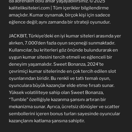
da adrenalin dolu anlar yaşayabilirsiniz. © 2025
kaliteliksiteleri.com | Tüm içerikler bilgilendirme
amaçlıdır. Kumar oynamak, birçok kişi için sadece
eğlence değil; aynı zamanda bir strateji oyunudur.
JACKBIT, Türkiye’deki en iyi kumar siteleri arasında yer
alırken, 7.000’den fazla oyun seçeneği sunmaktadır.
Kullanıcılar, bu kriterleri göz önünde bulundurarak en
uygun kumar sitesini tercih etmeli ve eğlenceli bir
deneyim yaşamalıdır. Sweet Bonanza, 2024’te
çevrimiçi kumar sitelerinde en çok tercih edilen slot
oyunlarından biridir. Bu renkli ve tatlı temalı oyun,
oyunculara büyük kazançlar elde etme fırsatı sunar.
Yüksek volatiliteye sahip olan Sweet Bonanza,
“Tumble” özelliğiyle kazanma şansını artıran bir
mekanizma sunar. Ayrıca, ücretsiz dönüşler ve scatter
sembollerini içeren bonus turları sayesinde oyuncular
kazançlarını katlama şansına sahiptir.