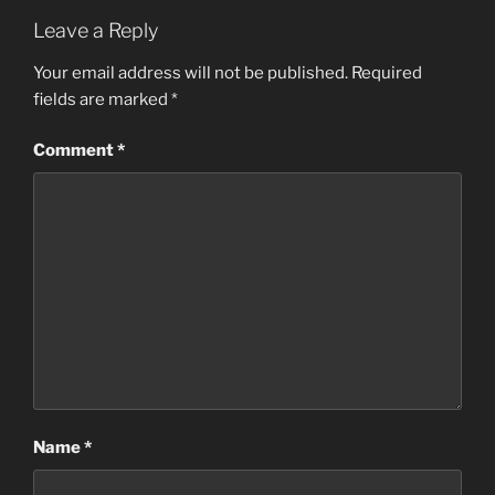
Leave a Reply
Your email address will not be published.
Required
fields are marked
*
Comment
*
Name
*