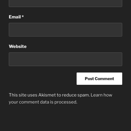
Email
*
Website
This site uses Akismet to reduce spam.
Learn how
your comment data is processed
.