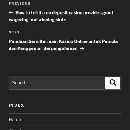
Post
Previous
PREVIOUS
navigation
Post
How to tell if a no deposit casino provides good
wagering and winning slots
Next
NEXT
Post
Panduan Seru Bermain Kasino Online untuk Pemula
dan Penggemar Berpengalaman
Search
Search
for:
INDEX
Home