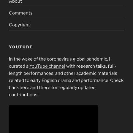
About
Comments
Copyright
YOUTUBE
In the wake of the coronavirus global pandemic, I
curated a
YouTube channel
with research talks, full-
length performances, and other academic materials
related to early English drama and performance. Check
back here and there for regularly updated
contributions!