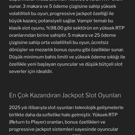
sunar. 3 makara ve 5 ödeme çizgisine sahip yüksek
volatiliteli bu oyun, progressive jackpot özelliği ile
büyük kazanç potansiyeli sağlar. Vampir temalı bu
klasik slot oyunu, %98.00 gibi sektörün en yüksek RTP
oranlarından birine sahiptir. 5 makara ve 25 ödeme
çizgisine sahip orta volatiliteli bu oyun, ücretsiz
dönüşler ve mezarlık bonus oyunu gibi özellikler sunar.
Düşük minimum bahis limiti ve yüksek ödeme sıklığı ile
özellikle yeni başlayan oyuncular ve düşük bütçeli slot
severler için idealdir.
En Çok Kazandıran Jackpot Slot Oyunları
2025 yılı itibarıyla slot oyunları teknolojik gelişmelerle
birlikte daha da sofistike hale gelmiştir. Yüksek RTP
(Return to Player) oranları, bonus özellikleri ve
progressive jackpot sistemleri sayesinde oyuncular