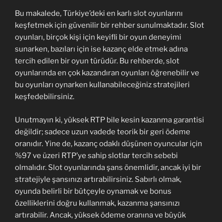
Bu makalede, Türkiye’deki en karlı slot oyunlarını
keşfetmek için güvenilir bir rehber sunulmaktadır. Slot
oyunları, birçok kişi için keyifli bir oyun deneyimi
sunarken, bazıları için ise kazanç elde etmek adına
tercih edilen bir oyun türüdür. Bu rehberde, slot
oyunlarında en çok kazandıran oyunları öğrenebilir ve
bu oyunları oynarken kullanabileceğiniz stratejileri
keşfedebilirsiniz.
Unutmayın ki, yüksek RTP bile kesin kazanma garantisi
değildir; sadece uzun vadede teorik bir geri ödeme
oranıdır. Yine de, kazanç odaklı düşünen oyuncular için
%97 ve üzeri RTP’ye sahip slotlar tercih sebebi
olmalıdır. Slot oyunlarında şans önemlidir, ancak iyi bir
stratejiyle şansınızı artırabilirsiniz. Sabırlı olmak,
oyunda belirli bir bütçeyle oynamak ve bonus
özelliklerini doğru kullanmak, kazanma şansınızı
artırabilir. Ancak, yüksek ödeme oranına ve büyük