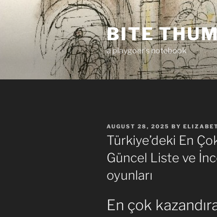
Skip
to
BITE THU
content
a playgoer's notebook
POSTED
AUGUST 28, 2025
BY
ELIZABE
ON
Türkiye’deki En Çok
Güncel Liste ve İnc
oyunları
En çok kazandıra