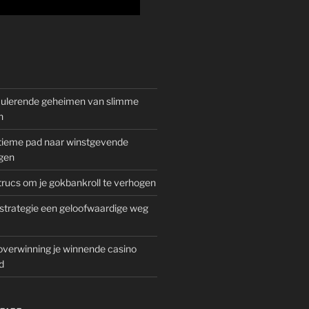
mulerende geheimen van slimme
n
gitieme pad naar winstgevende
gen
rucs om je gokbankroll te verhogen
trategie een geloofwaardige weg
overwinning je winnende casino
d