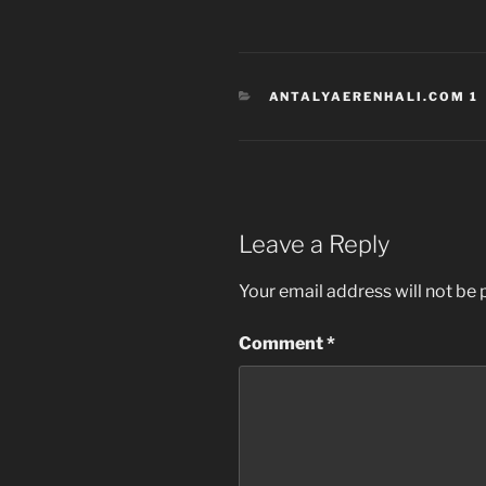
CATEGORIES
ANTALYAERENHALI.COM 1
Leave a Reply
Your email address will not be 
Comment
*