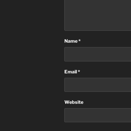
Name
*
Email
*
Website