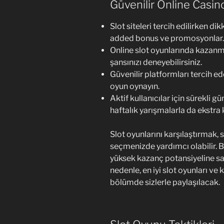
Güvenilir Online Casin
Slot siteleri tercih edilirken di
added bonus ve promosyonlar.
Online slot oyunlarında kazanmak
şansınızı deneyebilirsiniz.
Güvenilir platformları tercih e
oyun oynayın.
Aktif kullanıcılar için sürekli 
haftalık yarışmalarla da ekstra 
Slot oyunlarını karşılaştırmak,
seçmenizde yardımcı olabilir. 
yüksek kazanç potansiyeline sah
nedenle, en iyi slot oyunları ve 
bölümde sizlerle paylaşılacak.