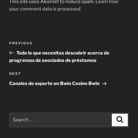
This site uses Akismet to reduce spam.
Learn how
your comment data is processed
.
Post
Previous
PREVIOUS
navigation
Post
Todo lo que necesitas descubrir acerca de
programas de asociados de préstamos
Next
NEXT
Post
Canales de soporte en Bwin Casino Bwin
Search
Search
for: