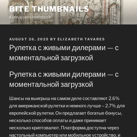
Skip
BITE THUMBNAILS
to
a playgoer's notebook
content
POSTED
AUGUST 26, 2025
BY
ELIZABETH TAVARES
ON
Рулетка с живыми дилерами — с
моментальной загрузкой
Рулетка с живыми дилерами — с
моментальной загрузкой
Шансы на выигрыш на самом деле составляют 2.6%
для американской рулетки и немного лучше – 2.7% для
европейской рулетки. Он предлагает богатые бонусы,
несколько способов оплаты и даже принимает
несколько криптовалют. Платформа доступна через
настольный компьютер или мобильное устройство, и