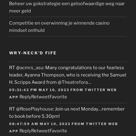
Beheer uw gokstrategie een geloofwaardige weg naar
meer geld
Competitie en overwinning je winnende casino
mindset onthuld
WRY-NECK’D FIFE
RT
@acmrs_asu
: Many congratulations to our fearless
leader, Ayanna Thompson, who is receiving the Samuel
H. Scripps Award from
@Theatrefora
…
05:31:42 PM MAY 16, 2023
FROM
TWITTER WEB
Reply
Retweet
Favorite
APP
RT
@RosePlayhouse
: Join us next Monday…remember
to book before 5.30pm!
08:47:59 AM MAY 10, 2023
FROM
TWITTER WEB
Reply
Retweet
Favorite
APP