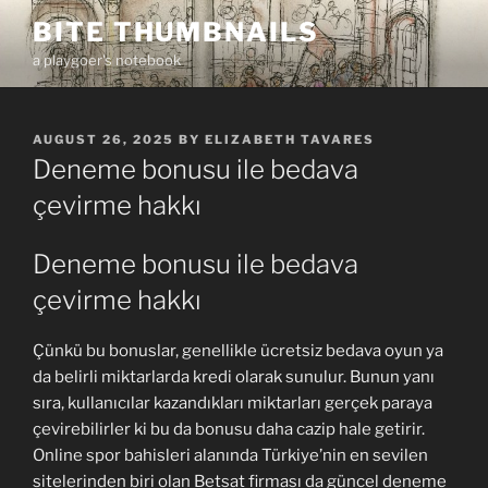
Skip
BITE THUMBNAILS
to
a playgoer's notebook
content
POSTED
AUGUST 26, 2025
BY
ELIZABETH TAVARES
ON
Deneme bonusu ile bedava
çevirme hakkı
Deneme bonusu ile bedava
çevirme hakkı
Çünkü bu bonuslar, genellikle ücretsiz bedava oyun ya
da belirli miktarlarda kredi olarak sunulur. Bunun yanı
sıra, kullanıcılar kazandıkları miktarları gerçek paraya
çevirebilirler ki bu da bonusu daha cazip hale getirir.
Online spor bahisleri alanında Türkiye’nin en sevilen
sitelerinden biri olan Betsat firması da güncel deneme