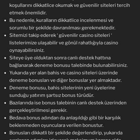
koşullarını dikkatlice okumak ve güvenilir siteleri tercih
etmek önemlidir.
Bu nedenle, kuralların dikkatlice incelenmesi ve
sorumlu bir şekilde davranılması gerekmektedir.
Sitemizi takip ederek ‘ güvenilir casino siteleri ‘
listelerimize ulaşabilir ve gönül rahatlığıyla casino
oynayabilirsiniz.
Siteye üye olduktan sonra canlı destek hattına
bağlanarak deneme bonusu talebinde bulunabilirsiniz.
Yukarıda yer alan bahis ve casino siteleri üzerinde
deneme bonusları ve diğer bonuslar yer almaktadır.
Deneme bonusu, bahis sitelerinin yeni üyelerine
sunduğu yatırım şartsız bonus türüdür.
Bazılarında ise bonus talebinin canlı destek üzerinden
gerçekleştirilmesi gerekir.
Bedava bonus adından da anlaşıldığı gibi bir karşılık
beklenmeden oyunculara verilen bonustur.
Bonusları dikkatli bir şekilde değerlendirip, yukarıda