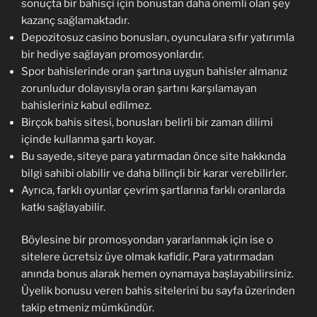
sonuçta bir bahisçi için bonustan daha önemli olan şey
kazanç sağlamaktadır.
Depozitosuz casino bonusları, oyunculara sıfır yatırımla
bir hediye sağlayan promosyonlardır.
Spor bahislerinde oran şartına uygun bahisler almanız
zorunludur dolayısıyla oran şartını karşılamayan
bahisleriniz kabul edilmez.
Birçok bahis sitesi, bonusları belirli bir zaman dilimi
içinde kullanma şartı koyar.
Bu sayede, siteye para yatırmadan önce site hakkında
bilgi sahibi olabilir ve daha bilinçli bir karar verebilirler.
Ayrıca, farklı oyunlar çevrim şartlarına farklı oranlarda
katkı sağlayabilir.
Böylesine bir promosyondan yararlanmak için ise o
sitelere ücretsiz üye olmak kafidir. Para yatırmadan
anında bonus alarak hemen oynamaya başlayabilirsiniz.
Üyelik bonusu veren bahis sitelerini bu sayfa üzerinden
takip etmeniz mümkündür.