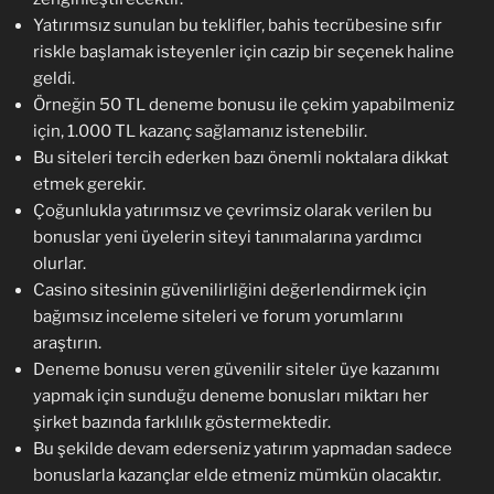
Yatırımsız sunulan bu teklifler, bahis tecrübesine sıfır
riskle başlamak isteyenler için cazip bir seçenek haline
geldi.
Örneğin 50 TL deneme bonusu ile çekim yapabilmeniz
için, 1.000 TL kazanç sağlamanız istenebilir.
Bu siteleri tercih ederken bazı önemli noktalara dikkat
etmek gerekir.
Çoğunlukla yatırımsız ve çevrimsiz olarak verilen bu
bonuslar yeni üyelerin siteyi tanımalarına yardımcı
olurlar.
Casino sitesinin güvenilirliğini değerlendirmek için
bağımsız inceleme siteleri ve forum yorumlarını
araştırın.
Deneme bonusu veren güvenilir siteler üye kazanımı
yapmak için sunduğu deneme bonusları miktarı her
şirket bazında farklılık göstermektedir.
Bu şekilde devam ederseniz yatırım yapmadan sadece
bonuslarla kazançlar elde etmeniz mümkün olacaktır.