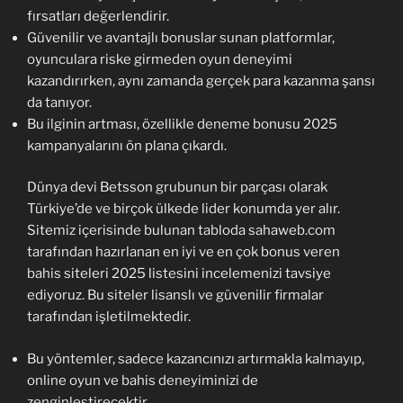
fırsatları değerlendirir.
Güvenilir ve avantajlı bonuslar sunan platformlar,
oyunculara riske girmeden oyun deneyimi
kazandırırken, aynı zamanda gerçek para kazanma şansı
da tanıyor.
Bu ilginin artması, özellikle deneme bonusu 2025
kampanyalarını ön plana çıkardı.
Dünya devi Betsson grubunun bir parçası olarak
Türkiye’de ve birçok ülkede lider konumda yer alır.
Sitemiz içerisinde bulunan tabloda sahaweb.com
tarafından hazırlanan en iyi ve en çok bonus veren
bahis siteleri 2025 listesini incelemenizi tavsiye
ediyoruz. Bu siteler lisanslı ve güvenilir firmalar
tarafından işletilmektedir.
Bu yöntemler, sadece kazancınızı artırmakla kalmayıp,
online oyun ve bahis deneyiminizi de
zenginleştirecektir.