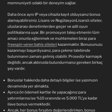
memnuniyeti odaklı bir deneyim sağlar.
Daha önce aynı IP veya cihazla kayıt olduysanız bonus
alamayabilirsiniz. Lisans ve RegülasyonLisanslı siteler,
uluslararası denetimlerden geçer ve adil oyun
politikalarına uyar. Bir promosyon talep etmenin tüm
amacı onunla eğlenmek ve muhtemelen biraz para
freespin veren bahis siteleri
kazanmaktır. Bonusunuzu
kazanmayı başardıysanız, para çekme talebinde
bulunmanın zamanı gelmiş olabilir. Prosedür karmaşık
değildir, ancak aklınızda bulundurmanız gereken birkaç
şey vardır.
Bonuslar hakkında daha detaylı bilgiler ise yazımızın
devamında yer almakta.
Ayrıca ön ödemeli kartlar ile yapacağınız para
yatırımlarına ise %10 oranında ve 5.000 TL’ye kadar
ilave bonus vermektedir.
Ancak, her bonus fırsatını değerlendirirken, bonus