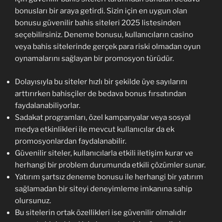
bonusları bir araya getirdi. Sizin için en uygun olan
bonusu güvenilir bahis siteleri 2025 listesinden
seçebilirsiniz. Deneme bonusu, kullanıcıların casino
veya bahis sitelerinde gerçek para riski olmadan oyun
oynamalarını sağlayan bir promosyon türüdür.
Dolayısıyla bu siteler hızlı bir şekilde üye sayılarını
arttırırken bahisçiler de bedava bonus fırsatından
faydalanabiliyorlar.
Sadakat programları, özel kampanyalar veya sosyal
medya etkinlikleri ile mevcut kullanıcılar da ek
promosyonlardan faydalanabilir.
Güvenilir siteler, kullanıcılarla etkili iletişim kurar ve
herhangi bir problem durumunda etkili çözümler sunar.
Yatırım şartsız deneme bonusu ile herhangi bir yatırım
sağlamadan bir siteyi deneyimleme imkanına sahip
olursunuz.
Bu sitelerin ortak özellikleri ise güvenilir olmalıdır