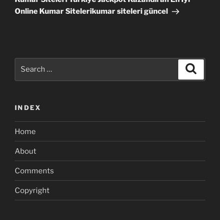
Online Kumar Sitelerikumar siteleri güncel
Search
Search
for:
INDEX
Home
About
Comments
Copyright