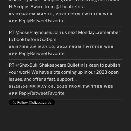
H. Scripps Award from
@Theatrefora
…
05:31:42 PM MAY 16, 2023
FROM
TWITTER WEB
Reply
Retweet
Favorite
APP
RT
@RosePlayhouse
: Join us next Monday…remember
to book before 5.30pm!
08:47:59 AM MAY 10, 2023
FROM
TWITTER WEB
Reply
Retweet
Favorite
APP
RT
@ShaxBull
: Shakespeare Bulletin is keen to publish
your work! We have slots coming up in our 2023 open
issues, and offer a fast, support…
01:29:06 PM MAY 09, 2023
FROM
TWITTER WEB
Reply
Retweet
Favorite
APP