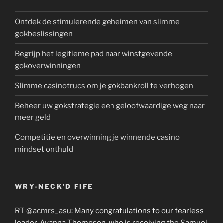
Ontdek de stimulerende geheimen van slimme
gokbeslissingen
Begrijp het legitieme pad naar winstgevende
gokoverwinningen
Slimme casinotrucs om je gokbankroll te verhogen
Beheer uw gokstrategie een geloofwaardige weg naar
meer geld
Competitie en overwinning je winnende casino
mindset onthuld
WRY-NECK’D FIFE
RT
@acmrs_asu
: Many congratulations to our fearless
leader, Ayanna Thompson, who is receiving the Samuel