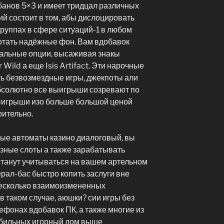
банов 5×3 и имеет тридцал различных
ий состоит в том, абы дислоцировать
уппах в сфере ситуаций-1 в любом
отать надёжные фон. Вам вдобавок
альные опции, высаживая знакы
r Wild а еще Isis Artifact. Эти нарочные
ь безвозмездные игры, джекпоты али
бсолютно все выигрыши созревают по
выигрыши изо больше большой ценой
рительно.
вые автоматы казино диалоговый, вы
зные слоты а также зарабатывать
 станут учитываться на вашем артельном
ерал-бас быстро копить заслуги вне
есколько взаимоизмененных
в таком случае, аюшки? сии игры без
ефонах вдобавок ПК, а также многие из
обильных игорный дом выше