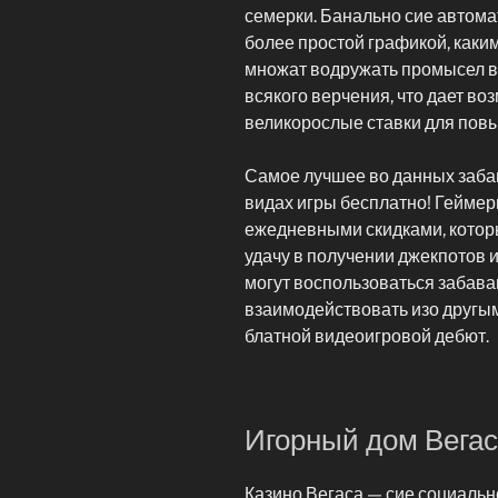
семерки. Банально сие автома
более простой графикой, как
множат водружать промысел в
всякого верчения, что дает во
великорослые ставки для пов
Самое лучшее во данных забав
видах игры бесплатно! Гейме
ежедневными скидками, котор
удачу в получении джекпотов и
могут воспользоваться забава
взаимодействовать изо другы
блатной видеоигровой дебют.
Игорный дом Вега
Казино Вегаса — сие социальн