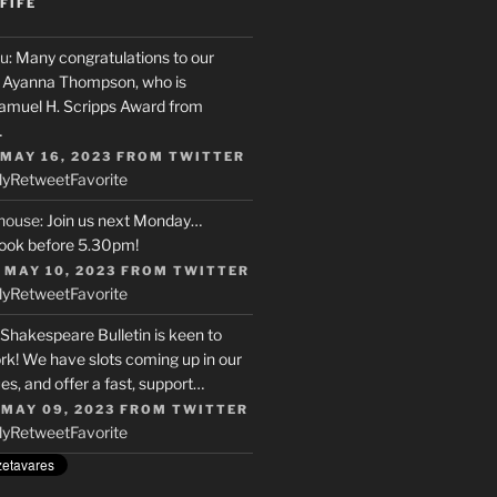
FIFE
u
: Many congratulations to our
r, Ayanna Thompson, who is
Samuel H. Scripps Award from
…
 MAY 16, 2023
FROM
TWITTER
ly
Retweet
Favorite
house
: Join us next Monday…
ook before 5.30pm!
 MAY 10, 2023
FROM
TWITTER
ly
Retweet
Favorite
 Shakespeare Bulletin is keen to
rk! We have slots coming up in our
s, and offer a fast, support…
 MAY 09, 2023
FROM
TWITTER
ly
Retweet
Favorite