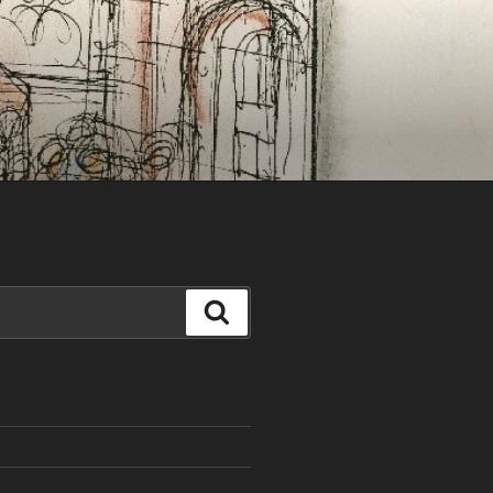
Search