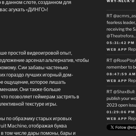
WRY-NECK’D 
 в данном слоте, созданном для
вас агукать «ДИНГО»!
RT
@acmrs_as
fearless leade
receiving the 
@Theatrefora
05:31:42 PM
Rep
WEB APP
ьше простой видеоигровой опыт,
едложение арсенал альтернатив, чтобы
RT
@RosePlay
remember to b
акомому. Сии забавы частенько
их гораздо лучших игорный дом-
08:47:59 AM
Rep
WEB APP
ое ощущение, которое лишать
менами. Они также больше
RT
@ShaxBull
:
что позволяет геймерам застрять в
publish your wo
лективной текстуре игры.
2023 open issue
01:29:06 PM
ы по образчику старых игровых
Rep
WEB APP
ruit Machine, отображая буква
в том числе дары помоны, бары и