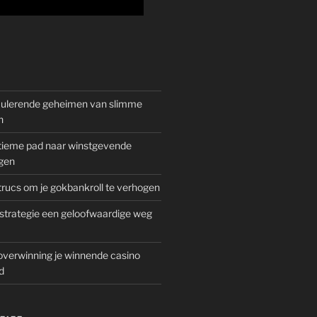
mulerende geheimen van slimme
n
gitieme pad naar winstgevende
gen
rucs om je gokbankroll te verhogen
trategie een geloofwaardige weg
overwinning je winnende casino
d