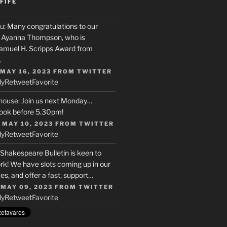
FIFE
u
: Many congratulations to our
r, Ayanna Thompson, who is
Samuel H. Scripps Award from
…
 MAY 16, 2023
FROM
TWITTER
ly
Retweet
Favorite
house
: Join us next Monday…
ook before 5.30pm!
 MAY 10, 2023
FROM
TWITTER
ly
Retweet
Favorite
 Shakespeare Bulletin is keen to
rk! We have slots coming up in our
s, and offer a fast, support…
 MAY 09, 2023
FROM
TWITTER
ly
Retweet
Favorite