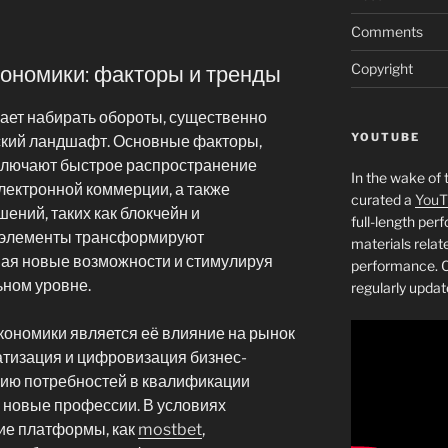
Comments
Copyright
ономики: факторы и тренды
ет набирать обороты, существенно
YOUTUBE
ский ландшафт. Основные факторы,
ключают быстрое распространение
In the wake of 
электронной коммерции, а также
curated a
YouT
ний, таких как блокчейн и
full-length pe
и элементы трансформируют
materials relat
вая новые возможности и стимулируя
performance. C
ьном уровне.
regularly updat
ономики является её влияние на рынок
атизация и цифровизация бизнес-
нию потребностей в квалификации
а новые профессии. В условиях
ие платформы, как
mostbet
,