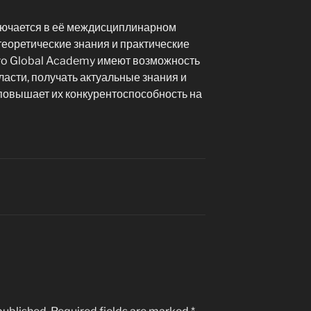
лючается в её междисциплинарном
теоретические знания и практические
ro Global Academy имеют возможность
бласти, получать актуальные знания и
о повышает их конкурентоспособность на