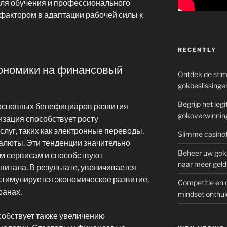
ля обучения и профессионального
 фактором в адаптации рабочей силы к
RECENTLY
ономики на финансовый
Ontdek de sti
gokbeslissinge
Begrijp het le
основных бенефициаров развития
gokoverwinnin
зация способствует росту
уг, таких как электронные переводы,
Slimme casinot
алюты. Эти тенденции значительно
Beheer uw goks
м сервисам и способствуют
naar meer geld
итала. В результате, увеличивается
стимулируется экономическое развитие,
Competitie en 
ранах.
mindset onthul
собствует также увеличению