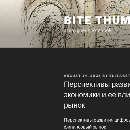
Skip
to
BITE THU
content
a playgoer's notebook
POSTED
AUGUST 14, 2025
BY
ELIZABE
ON
Перспективы разв
экономики и ее вл
рынок
Перспективы развития цифров
финансовый рынок