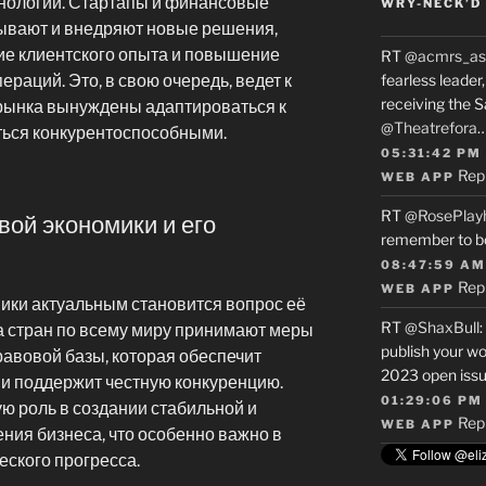
нологии. Стартапы и финансовые
WRY-NECK’D 
ывают и внедряют новые решения,
е клиентского опыта и повышение
RT
@acmrs_as
раций. Это, в свою очередь, ведет к
fearless leade
receiving the 
 рынка вынуждены адаптироваться к
@Theatrefora
ться конкурентоспособными.
05:31:42 PM
Rep
WEB APP
RT
@RosePlay
ой экономики и его
remember to b
08:47:59 AM
Rep
WEB APP
ики актуальным становится вопрос её
RT
@ShaxBull
:
а стран по всему миру принимают меры
publish your wo
авовой базы, которая обеспечит
2023 open issue
 и поддержит честную конкуренцию.
01:29:06 PM
ю роль в создании стабильной и
Rep
WEB APP
ния бизнеса, что особенно важно в
еского прогресса.