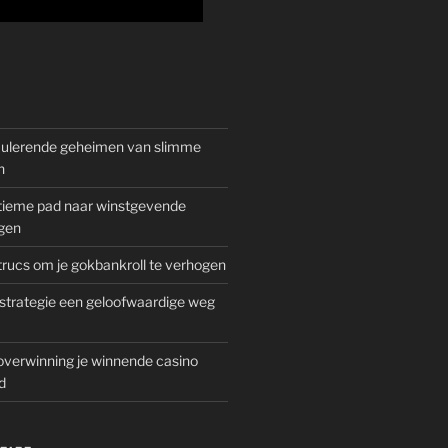
mulerende geheimen van slimme
n
gitieme pad naar winstgevende
gen
rucs om je gokbankroll te verhogen
trategie een geloofwaardige weg
overwinning je winnende casino
d