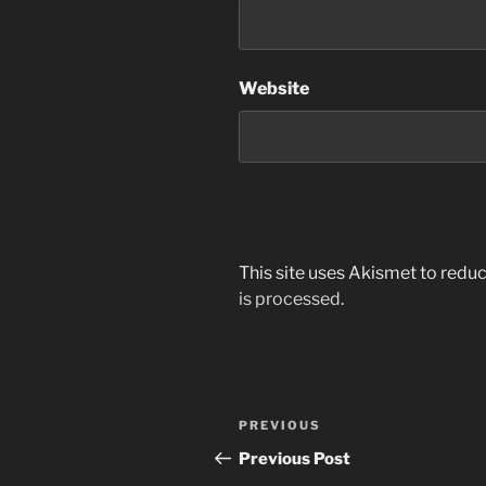
Website
This site uses Akismet to red
is processed
.
Post
Previous
PREVIOUS
navigation
Post
Previous Post