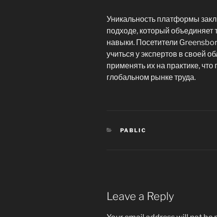
Уникальность платформы зак
подходе, который объединяет 
навыки. Посетители Greensbo
учиться у экспертов в своей о
применять их на практике, чт
глобальном рынке труда.
CATEGORIES
PABLIC
Leave a Reply