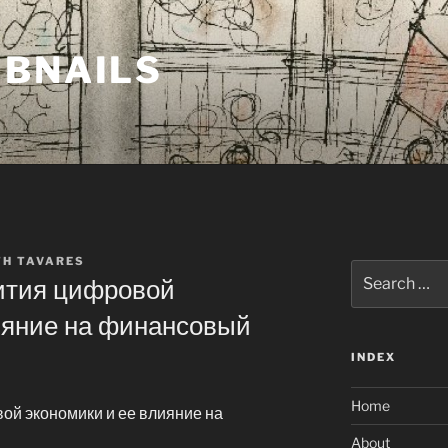
MBNAILS
TH TAVARES
Search
ития цифровой
for:
ияние на финансовый
INDEX
Home
ой экономики и ее влияние на
About