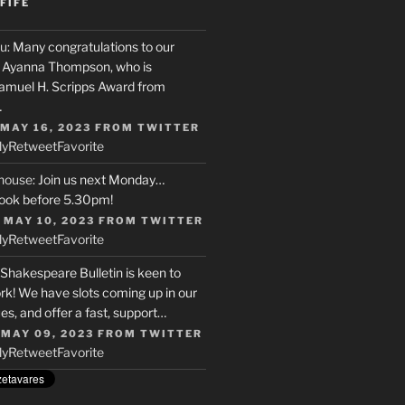
FIFE
u
: Many congratulations to our
r, Ayanna Thompson, who is
Samuel H. Scripps Award from
…
 MAY 16, 2023
FROM
TWITTER
ly
Retweet
Favorite
house
: Join us next Monday…
ook before 5.30pm!
 MAY 10, 2023
FROM
TWITTER
ly
Retweet
Favorite
 Shakespeare Bulletin is keen to
rk! We have slots coming up in our
s, and offer a fast, support…
 MAY 09, 2023
FROM
TWITTER
ly
Retweet
Favorite