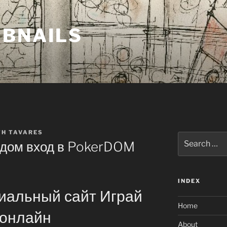
MBNAILS
TH TAVARES
Search
рдом вход в PokerDOM
for:
INDEX
иальный сайт Играй
Home
 онлайн
About