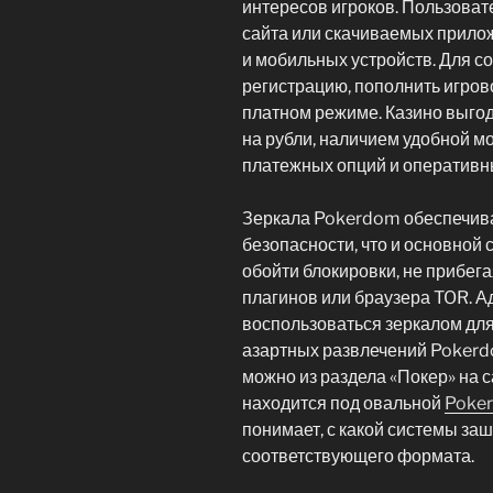
интересов игроков. Пользовате
сайта или скачиваемых прило
и мобильных устройств. Для с
регистрацию, пополнить игрово
платном режиме. Казино выго
на рубли, наличием удобной м
платежных опций и оперативн
Зеркала Pokerdom обеспечива
безопасности, что и основной 
обойти блокировки, не прибег
плагинов или браузера TOR. 
воспользоваться зеркалом для
азартных развлечений Pokerd
можно из раздела «Покер» на 
находится под овальной
Poke
понимает, с какой системы заш
соответствующего формата.