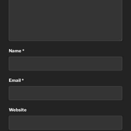
Name
*
Email
*
Website