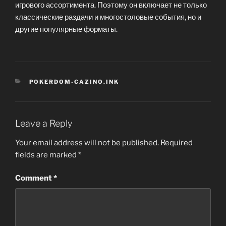
игрового ассортимента. Поэтому он включает не только
классические раздачи и многостоловые события, но и
другие популярные форматы.
CATEGORIES
POKERDOM-CAZINO.INK
Leave a Reply
Your email address will not be published.
Required
fields are marked
*
Comment
*