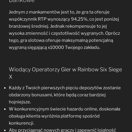
Bankowe
Jednym z mankamentów jest to, że gra ta oferuje
współczynnik RTP wynoszący 94,25%, co jest poniżej
branżowej średniej. Jednak rekompensuje to jej
wysoka zmienność i częstotliwość wygranych. Oprócz
tego, gra slotowa oferuje maksymalną potencjalną
wygraną sięgającą x10000 Twojego zakładu.
Wiodący Operatorzy Gier w Rainbow Six Siege
X
Każdy z Twoich pierwszych pięciu depozytów zostanie
obdarzony bonusami, które będą coraz bardziej
hojniejsze.
W konkurencyjnym świecie hazardu online, doskonała
obsługa klienta wyróżnia platformę spośród
konkurencji.
Aby przyciągnąć nowych graczy i zapewnić lojalność