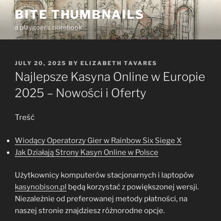
Skip
BITE THUMBNAILS
to
a playgoer's notebook
content
POSTED
JULY 20, 2025
BY
ELIZABETH TAVARES
ON
Najlepsze Kasyna Online w Europie
2025 – Nowości i Oferty
Treść
Wiodący Operatorzy Gier w Rainbow Six Siege X
Jak Działają Strony Kasyn Online w Polsce
Użytkownicy komputerów stacjonarnych i laptopów
kasynobison.pl
będą korzystać z powiększonej wersji.
Niezależnie od preferowanej metody płatności, na
naszej stronie znajdziesz różnorodne opcje.