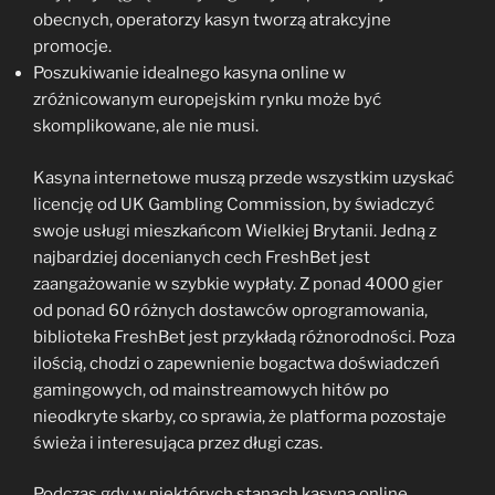
obecnych, operatorzy kasyn tworzą atrakcyjne
promocje.
Poszukiwanie idealnego kasyna online w
zróżnicowanym europejskim rynku może być
skomplikowane, ale nie musi.
Kasyna internetowe muszą przede wszystkim uzyskać
licencję od UK Gambling Commission, by świadczyć
swoje usługi mieszkańcom Wielkiej Brytanii. Jedną z
najbardziej docenianych cech FreshBet jest
zaangażowanie w szybkie wypłaty. Z ponad 4000 gier
od ponad 60 różnych dostawców oprogramowania,
biblioteka FreshBet jest przykładą różnorodności. Poza
ilością, chodzi o zapewnienie bogactwa doświadczeń
gamingowych, od mainstreamowych hitów po
nieodkryte skarby, co sprawia, że platforma pozostaje
świeża i interesująca przez długi czas.
Podczas gdy w niektórych stanach kasyna online