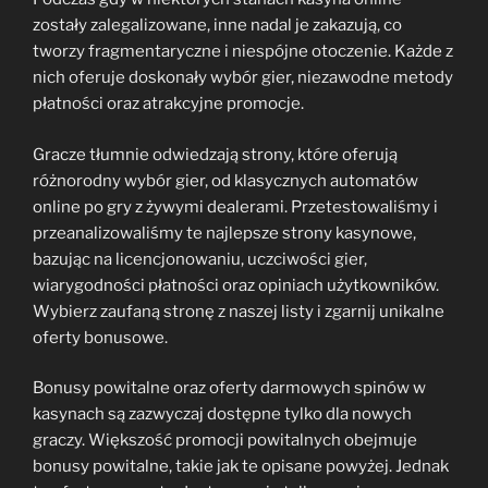
zostały zalegalizowane, inne nadal je zakazują, co
tworzy fragmentaryczne i niespójne otoczenie. Każde z
nich oferuje doskonały wybór gier, niezawodne metody
płatności oraz atrakcyjne promocje.
Gracze tłumnie odwiedzają strony, które oferują
różnorodny wybór gier, od klasycznych automatów
online po gry z żywymi dealerami. Przetestowaliśmy i
przeanalizowaliśmy te najlepsze strony kasynowe,
bazując na licencjonowaniu, uczciwości gier,
wiarygodności płatności oraz opiniach użytkowników.
Wybierz zaufaną stronę z naszej listy i zgarnij unikalne
oferty bonusowe.
Bonusy powitalne oraz oferty darmowych spinów w
kasynach są zazwyczaj dostępne tylko dla nowych
graczy. Większość promocji powitalnych obejmuje
bonusy powitalne, takie jak te opisane powyżej. Jednak