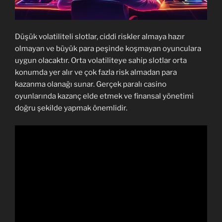
Düşük volatiliteli slotlar, ciddi riskler almaya hazır
olmayan ve büyük para peşinde koşmayan oyunculara
uygun olacaktır. Orta volatiliteye sahip slotlar orta
konumda yer alır ve çok fazla risk almadan para
kazanma olanağı sunar. Gerçek paralı casino
oyunlarında kazanç elde etmek ve finansal yönetimi
doğru şekilde yapmak önemlidir.