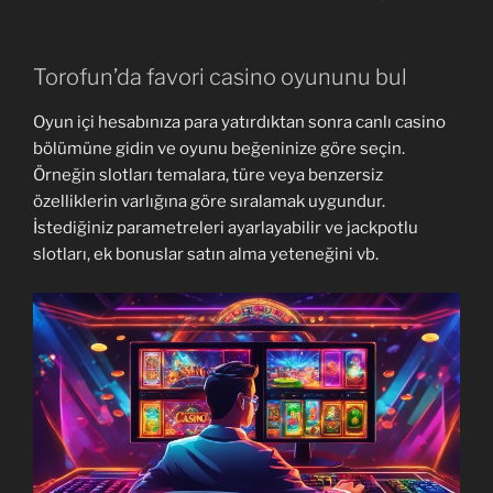
Torofun’da favori casino oyununu bul
Oyun içi hesabınıza para yatırdıktan sonra canlı casino
bölümüne gidin ve oyunu beğeninize göre seçin.
Örneğin slotları temalara, türe veya benzersiz
özelliklerin varlığına göre sıralamak uygundur.
İstediğiniz parametreleri ayarlayabilir ve jackpotlu
slotları, ek bonuslar satın alma yeteneğini vb.