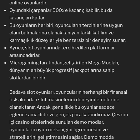
online oyunlardır.
Oyundaki çarpanlar 500x’e kadar çıkabilir, bu da
kazançları katlar.
Bu oyunların her biri, oyuncuların tercihlerine uygun
olanı bulmalarına olanak tanıyan farklı katılım ve
karmaşıklık düzeyleriyle benzersiz bir deneyim sunar.
Ayrıca, slot oyunlarında tercih edilen platformlar
arasındadırlar.
Microgaming tarafından geliştirilen Mega Moolah,
dünyanın en büyük progresif jackpotlarına sahip
slotlardan biridir.
Bedava slot oyunları, oyuncuların herhangi bir finansal
risk almadan slot makinelerini deneyimlemelerine
olanak tanır. Ancak, genellikle bu oyunlar sadece
eğlence amaçlıdır ve gerçek para kazandırmaz. Çevrim
içi casino sitelerinde sunulan demo modlar,
oyuncuların oyun mekaniğini öğrenmesini ve
stratejilerini geliştirmesini sağlar. Demo modda