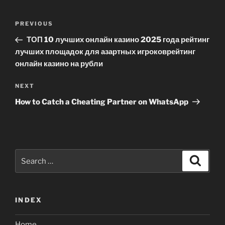
Post
Previous
PREVIOUS
navigation
Post
ТОП 10 лучших онлайн казино 2025 года рейтинг
лучших площадок для азартных игроковрейтинг
онлайн казино на рубли
Next
NEXT
Post
How to Catch a Cheating Partner on WhatsApp
Search
Search
for:
INDEX
Home