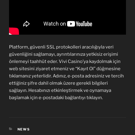
Platform, güvenli SSL protokolleri aracılığıyla veri
güvenliğini sağlamayı, ayrıntılarınıza yetkisiz erişimi
önlemeyi taahhüt eder. Vivi Casino’ya kaydolmak için
web sitesini ziyaret etmeniz ve “Kayıt Ol” düğmesine
tıklamanız yeterlidir. Adınız, e-posta adresiniz ve tercih
ettiğiniz şifre dahil olmak üzere gerekli bilgileri
sağlayın. Hesabınızı etkinleştirmek ve oynamaya
başlamak için e-postadaki bağlantıyı tıklayın.
CATEGORIES
NEWS