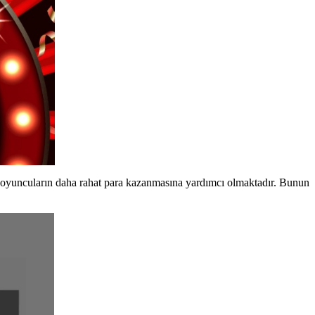
eri oyuncuların daha rahat para kazanmasına yardımcı olmaktadır. Bunun