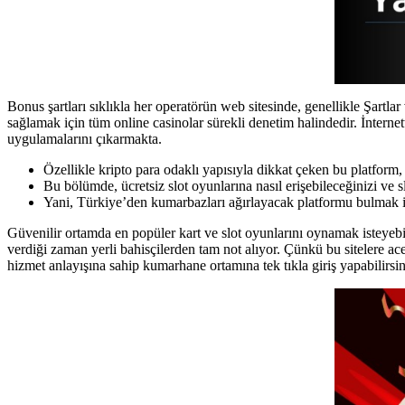
Bonus şartları sıklıkla her operatörün web sitesinde, genellikle Şartlar
sağlamak için tüm online casinolar sürekli denetim halindedir. İnternet
uygulamalarını çıkarmakta.
Özellikle kripto para odaklı yapısıyla dikkat çeken bu platform,
Bu bölümde, ücretsiz slot oyunlarına nasıl erişebileceğinizi ve 
Yani, Türkiye’den kumarbazları ağırlayacak platformu bulmak için
Güvenilir ortamda en popüler kart ve slot oyunlarını oynamak isteyebi
verdiği zaman yerli bahisçilerden tam not alıyor. Çünkü bu sitelere ac
hizmet anlayışına sahip kumarhane ortamına tek tıkla giriş yapabilirsin