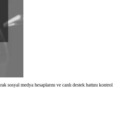
rak sosyal medya hesaplarını ve canlı destek hattını kontrol