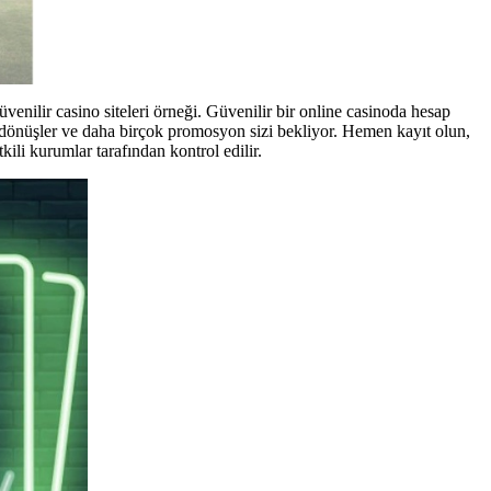
enilir casino siteleri örneği. Güvenilir bir online casinoda hesap
iz dönüşler ve daha birçok promosyon sizi bekliyor. Hemen kayıt olun,
etkili kurumlar tarafından kontrol edilir.