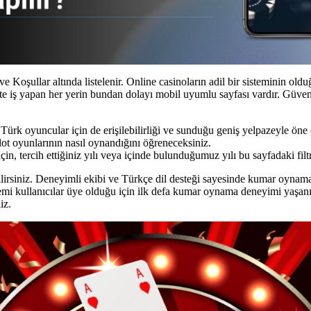
 ve Koşullar altında listelenir. Online casinoların adil bir sisteminin ol
te iş yapan her yerin bundan dolayı mobil uyumlu sayfası vardır. Güvenili
 Türk oyuncular için de erişilebilirliği ve sunduğu geniş yelpazeyle öne 
slot oyunlarının nasıl oynandığını öğreneceksiniz.
, tercih ettiğiniz yılı veya içinde bulunduğumuz yılı bu sayfadaki filtr
lirsiniz. Deneyimli ekibi ve Türkçe dil desteği sayesinde kumar oynamayı
emi kullanıcılar üye olduğu için ilk defa kumar oynama deneyimi yaşanıyor
iz.