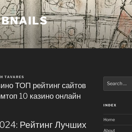
MBNAILS
TH TAVARES
Search
ино ТОП рейтинг сайтов
for:
омтоп 10 казино онлайн
INDEX
Home
2024: Рейтинг Лучших
About