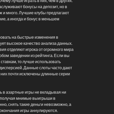
чему лучше играть в них, чем в других.
аслуживают бонусы на депозит, но в
 уж и много. Лучшие клубы предлагают
ие, а иногда и бонус в меньшем
ровать на быстрые изменения в
ует высокое качество анализа данных.
вия отделяют игрока от огромного мира
юбом заведении из рейтинга. Если вы
 ставкам, то лучше использовать
 дисперсией. Данные слоты часто дают
 них почти исключены длинные серии
ь в азартные игры не вкладывая ни
, получая мнимые выигрыши в
но, снять такие деньги невозможно, а
 окончания игры аннулируются.