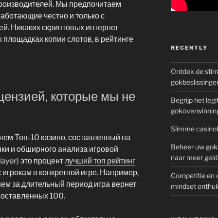
роизводителей. Мы предпочитаем
работающие честно и только с
й. Никаких скриптовых интернет
 площадках копии слотов, в рейтинге
RECENTLY
Ontdek de sti
gokbeslissinge
цензией, которые мы не
Begrijp het le
gokoverwinnin
Slimme casinot
яем Топ-10 казино, составленный на
Beheer uw goks
нки и обширного анализа игровой
naar meer geld
layer) это процент
лучший топ рейтинг
 игрокам в конкретной игре. Например,
Competitie en 
нем за длительный период игра вернет
mindset onthul
поставленных 100.