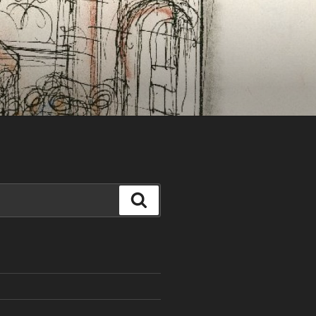
Search