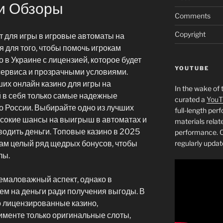
и Обзоры
Comments
Copyright
 для игры в игровые автоматы на
 для того, чтобы помочь игрокам
 в Украине с лицензией, которое будет
YOUTUBE
сервиса и прозрачными условиями.
их онлайн казино для игры на
In the wake of 
 в себя только самые надежные
curated a
YouT
о России. Выбирайте одно из лучших
full-length pe
ысокие шансы на выигрыш в автоматах и
materials relat
одить деньги. Топовые казино в 2025
performance. C
ам целый ряд щедрых бонусов, чтобы
regularly updat
лы.
немаловажный аспект, однако в
ем на деньги ради получения выгоды. В
о лицензированные казино,
именте только оригинальные слоты,