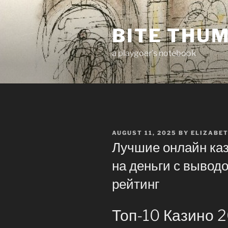
Skip
to
BITE THU
content
a playgoer's notebook
POSTED
AUGUST 11, 2025
BY
ELIZABE
ON
Лучшие онлайн каз
на деньги с вывод
рейтинг
Топ-10 Казино 