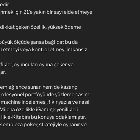
edir.
enmek için 21’e yakın bir sayı elde etmeye
 dikkat çeken özellik, yüksek ödeme
 büyük ölçüde şansa bağlıdır; bu da
in etmeyi veya kontrol etmeyi imkansız
ikler, oyuncuları oyuna çeker ve
ar.
, hem eğlence sunan hem de kazanç
Profesyonel portföyünde yüzlerce casino
achine incelemesi, fikir yazısı ve nasıl
Milena özellikle iGaming yenilikleri
lk e-Kitabını bu konuya odaklamıştır.
ck empieza poker, stratejiyle oynanır ve