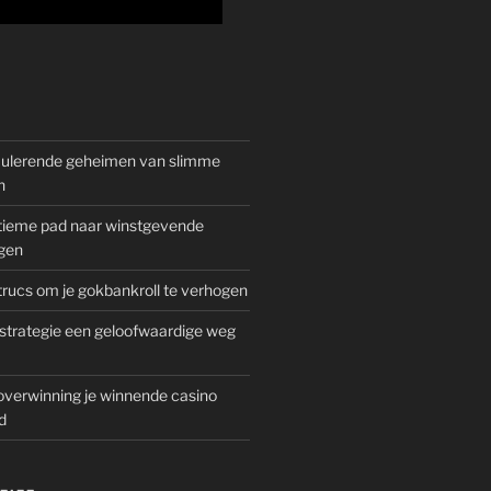
mulerende geheimen van slimme
n
gitieme pad naar winstgevende
gen
rucs om je gokbankroll te verhogen
trategie een geloofwaardige weg
overwinning je winnende casino
d