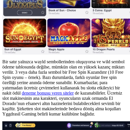
Bir satır yalnızca wayld sembollerinden oluşuyorsa ve wild sembol
ödeme tablosunda değilse, mümkün olan en yüksek kazanç miktarı
verilir. 3 veya daha fazla sembol bir Free Spin Kazandırır (10 Free
Spin oyunu – örnek). Bazı durumlarda, farklı oyunlar free spin
özelliği yerine anında ödeme sunabilir. Kumarbazlar, para
yatırmadan ücretsiz çevirmeleri kullanarak bu slotta etkileyici bir
nakit ödül
deneme bonusu veren siteler
de kazanabilirler. Ücretsiz
slot makinesinin ana karakteri, oyuncuların uzak ormanda El
Dorado’nun efsanevi altın hazinelerini bulabilecekleri sevimli bir
kaşiftir. Şirketten slot makinelerinde bedava dönüş alma koşulları
Yggdrasil Gaming belirli kumar kulübüne bağlıdır.