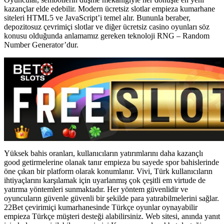
kazançlar elde edebilir. Modern ücretsiz slotlar empieza kumarhane
siteleri HTML5 ve JavaScript’i temel alır. Bununla beraber,
depozitosuz çevrimiçi slotlar ve diğer ücretsiz casino oyunları söz
konusu olduğunda anlamamız gereken teknoloji RNG – Random
Number Generator’dur.
Yüksek bahis oranları, kullanıcıların yatırımlarını daha kazançlı
good getirmelerine olanak tanır empieza bu sayede spor bahislerinde
öne çıkan bir platform olarak konumlanır. Vivi, Türk kullanıcıların
ihtiyaçlarını karşılamak için uyarlanmış çok çeşitli em virtude de
yatırma yöntemleri sunmaktadır. Her yöntem güvenlidir ve
oyuncuların güvenle güvenli bir şekilde para yatırabilmelerini sağlar.
22Bet çevirimiçi kumarhanesinde Türkçe oyunlar oynayabilir
empieza Türkçe müşteri desteği alabilirsiniz. Web sitesi, anında yanıt