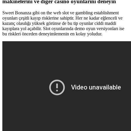
makinelerini ve diğer casino oyunlarını deneyin
Sweet Bonanza gibi on the web slot ve gambling establishment
oyunları çeşitli kayıp risklerine sahiptir. Her ne kadar eğlenceli ve
kazanç olasılığı yüksek görünse de bu tip oyunlar ciddi maddi
kayıplara yol açabilir. Slot oyunlarında demo oyun versiyonları ise
bu riskleri önceden deneyimlemenin en kolay yoludur.