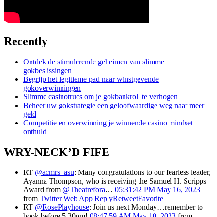
Recently
Ontdek de stimulerende geheimen van slimme
gokbeslissingen
Begrijp het legitieme pad naar winstgevende
gokoverwinningen
Slimme casinotrucs om je gokbankroll te verhogen
Beheer uw gokstrategie een geloofwaardige weg naar meer
geld
Competitie en overwinning je winnende casino mindset
onthuld
WRY-NECK’D FIFE
RT
@acmrs_asu
: Many congratulations to our fearless leader,
Ayanna Thompson, who is receiving the Samuel H. Scripps
Award from
@Theatrefora
…
05:31:42 PM May 16, 2023
from
Twitter Web App
Reply
Retweet
Favorite
RT
@RosePlayhouse
: Join us next Monday…remember to
book before 5.30pm!
08:47:59 AM May 10, 2023
from