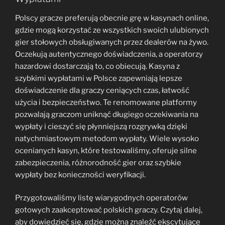
Polscy gracze preferują obecnie grę w kasynach online,
gdzie mogą korzystać ze wszystkich swoich ulubionych
gier stołowych obsługiwanych przez dealerów na żywo.
Oczekują autentycznego doświadczenia, a operatorzy
hazardowi dostarczają to, co obiecują. Kasyna z
szybkimi wypłatami w Polsce zapewniają lepsze
doświadczenie dla graczy ceniących czas, łatwość
użycia i bezpieczeństwo. Te renomowane platformy
pozwalają graczom uniknąć długiego oczekiwania na
wypłaty i cieszyć się płynniejszą rozgrywką dzięki
natychmiastowym metodom wypłaty. Wiele wysoko
ocenianych kasyn, które testowaliśmy, oferuje silne
zabezpieczenia, różnorodność gier oraz szybkie
wypłaty bez konieczności weryfikacji.
Przygotowaliśmy listę wiarygodnych operatorów
gotowych zaakceptować polskich graczy. Czytaj dalej,
aby dowiedzieć się, gdzie można znaleźć ekscytujące