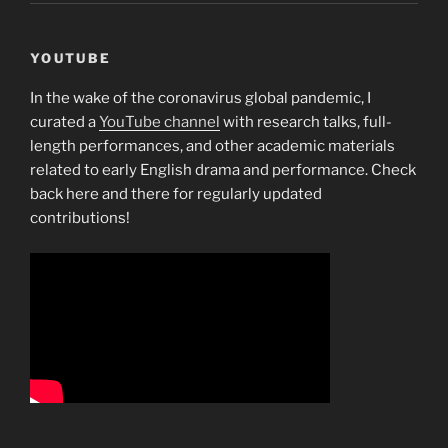
YOUTUBE
In the wake of the coronavirus global pandemic, I
curated a
YouTube channel
with research talks, full-
length performances, and other academic materials
related to early English drama and performance. Check
back here and there for regularly updated
contributions!