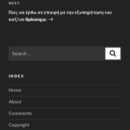
Next
NEXT
Post
Πώς να έρθω σε επαφή με την εξυπηρέτηση του
καζίνο Spinanga;
Search
Search
for:
INDEX
Home
About
Comments
Copyright