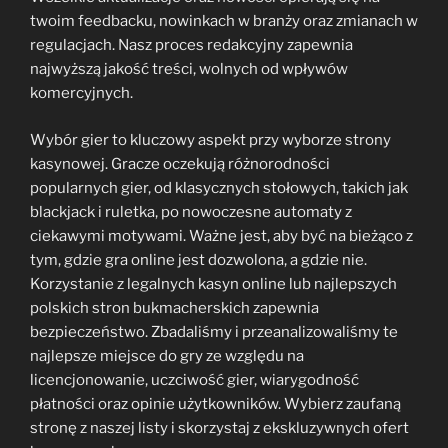
twoim feedbacku, nowinkach w branży oraz zmianach w
regulacjach. Nasz proces redakcyjny zapewnia
najwyższą jakość treści, wolnych od wpływów
komercyjnych.
Wybór gier to kluczowy aspekt przy wyborze strony
kasynowej. Gracze oczekują różnorodności
popularnych gier, od klasycznych stołowych, takich jak
blackjack i ruletka, po nowoczesne automaty z
ciekawymi motywami. Ważne jest, aby być na bieżąco z
tym, gdzie gra online jest dozwolona, a gdzie nie.
Korzystanie z legalnych kasyn online lub najlepszych
polskich stron bukmacherskich zapewnia
bezpieczeństwo. Zbadaliśmy i przeanalizowaliśmy te
najlepsze miejsce do gry ze względu na
licencjonowanie, uczciwość gier, wiarygodność
płatności oraz opinie użytkowników. Wybierz zaufaną
stronę z naszej listy i skorzystaj z ekskluzywnych ofert