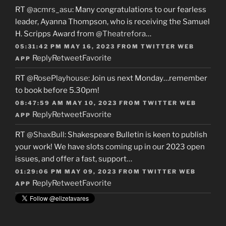
RT
@acmrs_asu
: Many congratulations to our fearless
leader, Ayanna Thompson, who is receiving the Samuel
H. Scripps Award from
@Theatrefora
…
05:31:42 PM MAY 16, 2023
FROM
TWITTER WEB
Reply
Retweet
Favorite
APP
RT
@RosePlayhouse
: Join us next Monday…remember
to book before 5.30pm!
08:47:59 AM MAY 10, 2023
FROM
TWITTER WEB
Reply
Retweet
Favorite
APP
RT
@ShaxBull
: Shakespeare Bulletin is keen to publish
your work! We have slots coming up in our 2023 open
issues, and offer a fast, support…
01:29:06 PM MAY 09, 2023
FROM
TWITTER WEB
Reply
Retweet
Favorite
APP