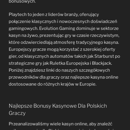
bonusowych.
Playtech to jeden z liderów branży, oferujący
połączenie klasycznych i nowoczesnych doświadczeń
gamingowych. Evolution Gaming dominuje w sektorze
kasyn na żywo, prezentując gry w czasie rzeczywistym,
które odzwierciedlają atmosferę tradycyjnego kasyna.
Europejscy gracze mogą korzystać z szerokiej oferty
gier, od klasycznych automatów takich jak Starburst po
strategiczne gry jak Ruletka Europejska i Blackjack.
Poniżej znajdziesz linki do naszych szczegółowych
przewodników dla graczy oraz najlepsze kasyna online
dostosowane do różnych krajów w Europie.
Najlepsze Bonusy Kasynowe Dla Polskich
Graczy
Przeanalizowaliśmy wiele kasyn online, aby znaleźć