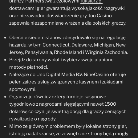
branży. Partnerstwa z czołowymi
fuksiarz pl
dostawcami gier gwarantują wysoką jakość rozgrywki
oraz niezawodne doświadczenie gry. Joo Casino
zapewnia niezapomniane wrażenia dla polskich graczy.
Obecnie siedem stanów zdecydowało się na regulację
hazardu, w tym Connecticut, Delaware, Michigan, New
Jersey, Pensylwania, Rhode Island i Wirginia Zachodnia.
Przejdź do strony wpłat i wybierz swoje ulubione
metody płatności.
Należące do Uno Digital Media B.V. NineCasino oferuje
pełen zakres usług związanych z kasynem i zakładami
sportowymi.
Organizuje również cztery turnieje kasynowe
tygodniowo z nagrodami sięgającymi nawet 1500
dolarów, co czyni je świetną opcją dla graczy ceniących
rywalizację o nagrody.
Mimo że głównym problemem były lokalne strony gier,
istnieją nadal szanse, że zewnętrzne strony będą mogły