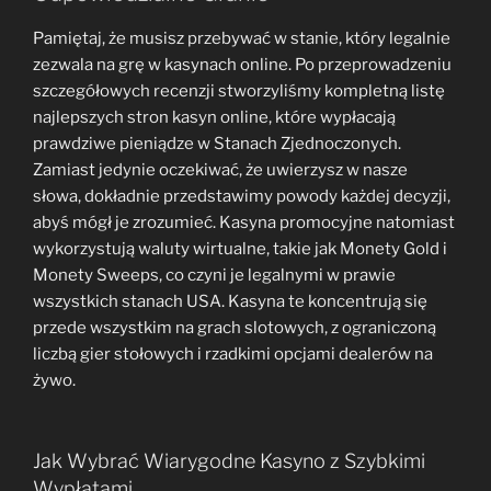
Pamiętaj, że musisz przebywać w stanie, który legalnie
zezwala na grę w kasynach online. Po przeprowadzeniu
szczegółowych recenzji stworzyliśmy kompletną listę
najlepszych stron kasyn online, które wypłacają
prawdziwe pieniądze w Stanach Zjednoczonych.
Zamiast jedynie oczekiwać, że uwierzysz w nasze
słowa, dokładnie przedstawimy powody każdej decyzji,
abyś mógł je zrozumieć. Kasyna promocyjne natomiast
wykorzystują waluty wirtualne, takie jak Monety Gold i
Monety Sweeps, co czyni je legalnymi w prawie
wszystkich stanach USA. Kasyna te koncentrują się
przede wszystkim na grach slotowych, z ograniczoną
liczbą gier stołowych i rzadkimi opcjami dealerów na
żywo.
Jak Wybrać Wiarygodne Kasyno z Szybkimi
Wypłatami