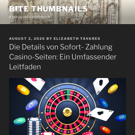
Skip
BITE THUMBNAILS
to
a playgoer's notebook
content
POSTED
AUGUST 2, 2025
BY
ELIZABETH TAVARES
ON
Die Details von Sofort- Zahlung
Casino-Seiten: Ein Umfassender
Leitfaden