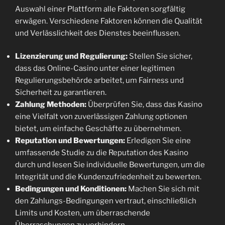
Auswahl einer Plattform alle Faktoren sorgfältig
erwägen. Verschiedene Faktoren können die Qualität
und Verlässlichkeit des Dienstes beeinflussen.
Lizenzierung und Regulierung:
Stellen Sie sicher,
dass das Online-Casino unter einer legitimen
Regulierungsbehörde arbeitet, um Fairness und
Sicherheit zu garantieren.
Zahlung Methoden:
Überprüfen Sie, dass das Kasino
eine Vielfalt von zuverlässigen Zahlung optionen
bietet, um einfache Geschäfte zu übernehmen.
Reputation und Bewertungen:
Erledigen Sie eine
umfassende Studie zu die Reputation des Kasino
durch und lesen Sie individuelle Bewertungen, um die
Integrität und die Kundenzufriedenheit zu bewerten.
Bedingungen und Konditionen:
Machen Sie sich mit
den Zahlungs-Bedingungen vertraut, einschließlich
Limits und Kosten, um überraschende