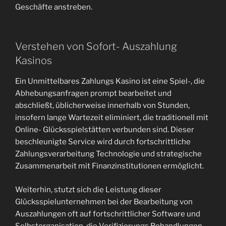
Geschäfte anstreben.
Verstehen von Sofort- Auszahlung
Kasinos
Ein Unmittelbares Zahlungs Kasino ist eine Spiel-, die
Abhebungsanfragen prompt bearbeitet und
abschließt, üblicherweise innerhalb von Stunden,
insofern lange Wartezeit eliminiert, die traditionell mit
Online- Glücksspielstätten verbunden sind. Dieser
beschleunigte Service wird durch fortschrittliche
Zahlungsverarbeitung Technologie und strategische
Zusammenarbeit mit Finanzinstitutionen ermöglicht.
Weiterhin, stutzt sich die Leistung dieser
Glücksspielunternehmen bei der Bearbeitung von
Auszahlungen oft auf fortschrittlicher Software und
Selbstorganisation, die Verifizierungs Behandlungen