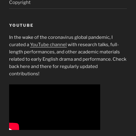
Copyright
YOUTUBE
In the wake of the coronavirus global pandemic, I
curated a
YouTube channel
with research talks, full-
length performances, and other academic materials
related to early English drama and performance. Check
back here and there for regularly updated
contributions!