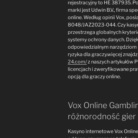
rejestracyjny to HE 387935. P
marki jest Udwin B.V., firma s
online. Według opinii Vox, pos
8048/JAZ2023-044. Czy kasyno 
przestrzega globalnych kryteri
systemy ochrony danych. Dzię
odpowiedzialnym narzędziom do
ryzyka dla graczy.więcej znajdz
24.com/
z naszych artykułów Pr
licencjach i zweryfikowane p
opcją dla graczy online.
Vox Online Gamblin
różnorodność gier
Kasyno internetowe Vox Online