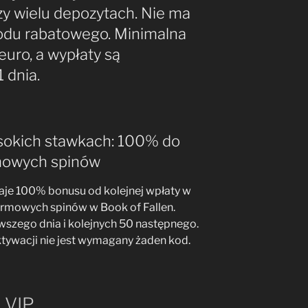
y wielu depozytach. Nie ma
odu rabatowego. Minimalna
uro, a wypłaty są
 dnia.
ysokich stawkach: 100% do
mowych spinów
aje 100% bonusu od kolejnej wpłaty w
rmowych spinów w Book of Fallen.
wszego dnia i kolejnych 50 następnego.
tywacji nie jest wymagany żaden kod.
y VIP