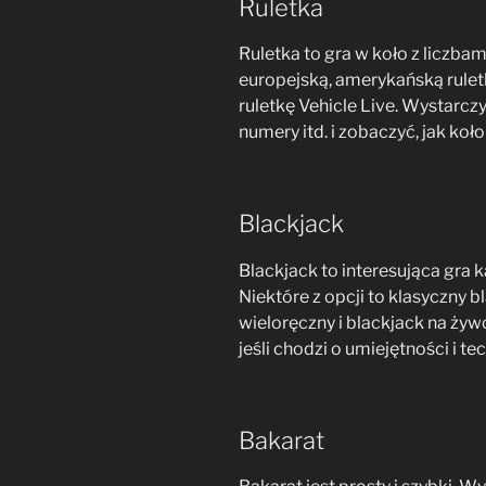
Ruletka
Ruletka to gra w koło z liczbam
europejską, amerykańską ruletk
ruletkę Vehicle Live. Wystarcz
numery itd. i zobaczyć, jak koło 
Blackjack
Blackjack to interesująca gra k
Niektóre z opcji to klasyczny b
wieloręczny i blackjack na żywo
jeśli chodzi o umiejętności i te
Bakarat