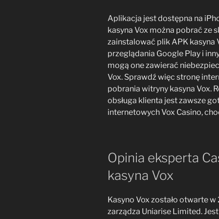
Aplikacja jest dostępna na iPho
kasyna Vox można pobrać ze sk
zainstalować plik APK kasyna 
przeglądania Google Play i inn
mogą one zawierać niebezpiecz
Vox. Sprawdź więc stronę inter
pobrania witryny kasyna Vox. R
obsługa klienta jest zawsze g
internetowych Vox Casino, choć
Opinia eksperta Ca
kasyna Vox
Kasyno Vox zostało otwarte w 
zarządza Uniarise Limited. Jest