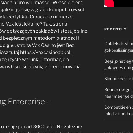
osiada biuro w Limassol. Właścicielem
pecjalizująca się w grach komputerowych
iada certyfikat Curacao o numerze
Vox jest legalne? Tak, strona
RECENTLY
ów dotyczących zakładów i stosuje silne
ki bezpiecznym metodom płatności i
Ontdek de sti
 gier, strona Vox Casino jest Bez
gokbeslissinge
iesz tutaj
https://voxcasinoapkpl-
zejrzyste warunki, informacje o
Begrijp het le
rawa własności czynią go renomowaną
gokoverwinnin
Slimme casinot
Beheer uw goks
naar meer geld
g Enterprise –
Competitie en 
mindset onthul
 oferuje ponad 3000 gier. Niezależnie