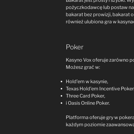
Bakarat jest prosty i szybki. W
pożyczkodawcę lub postaw na w
bakarat bez prowizji, bakarat 
również ulubiona gra w kasyna
Poker
Kasyno Vox oferuje zarówno po
Możesz grać w:
Hold’em w kasynie,
Texas Hold’em Incentive Poker
Three Card Poker,
i Oasis Online Poker.
Platforma oferuje gry w pokera
każdym poziomie zaawansowa