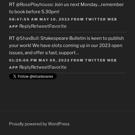
RT
@RosePlayhouse
: Join us next Monday…remember
to book before 5.30pm!
08:47:59 AM MAY 10, 2023
FROM
TWITTER WEB
Reply
Retweet
Favorite
APP
RT
@ShaxBull
: Shakespeare Bulletin is keen to publish
your work! We have slots coming up in our 2023 open
issues, and offer a fast, support…
01:29:06 PM MAY 09, 2023
FROM
TWITTER WEB
Reply
Retweet
Favorite
APP
Proudly powered by WordPress