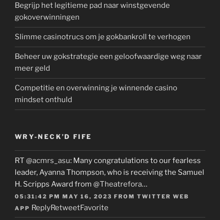
Begrijp het legitieme pad naar winstgevende
gokoverwinningen
Slimme casinotrucs om je gokbankroll te verhogen
Beheer uw gokstrategie een geloofwaardige weg naar
meer geld
Competitie en overwinning je winnende casino
mindset onthuld
WRY-NECK’D FIFE
RT
@acmrs_asu
: Many congratulations to our fearless
leader, Ayanna Thompson, who is receiving the Samuel
H. Scripps Award from
@Theatrefora
…
05:31:42 PM MAY 16, 2023
FROM
TWITTER WEB
Reply
Retweet
Favorite
APP