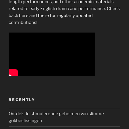
length performances, and other academic materials
related to early English drama and performance. Check
back here and there for regularly updated
contributions!
RECENTLY
Ontdek de stimulerende geheimen van slimme
gokbeslissingen