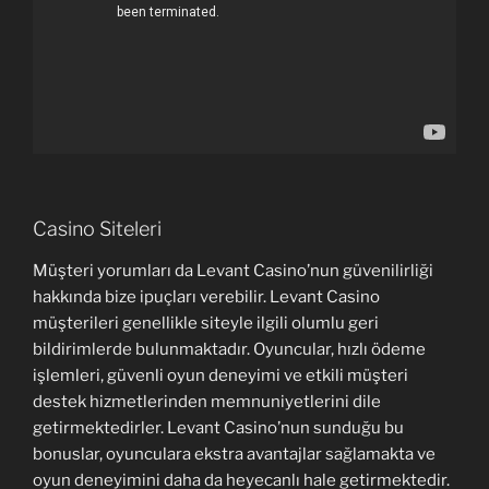
Casino Siteleri
Müşteri yorumları da Levant Casino’nun güvenilirliği
hakkında bize ipuçları verebilir. Levant Casino
müşterileri genellikle siteyle ilgili olumlu geri
bildirimlerde bulunmaktadır. Oyuncular, hızlı ödeme
işlemleri, güvenli oyun deneyimi ve etkili müşteri
destek hizmetlerinden memnuniyetlerini dile
getirmektedirler. Levant Casino’nun sunduğu bu
bonuslar, oyunculara ekstra avantajlar sağlamakta ve
oyun deneyimini daha da heyecanlı hale getirmektedir.