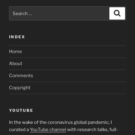
Search
Search
for:
INDEX
Home
About
Comments
Copyright
YOUTUBE
In the wake of the coronavirus global pandemic, I
curated a
YouTube channel
with research talks, full-