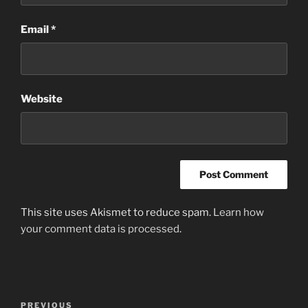
Email
*
Website
This site uses Akismet to reduce spam.
Learn how
your comment data is processed
.
Post
Previous
PREVIOUS