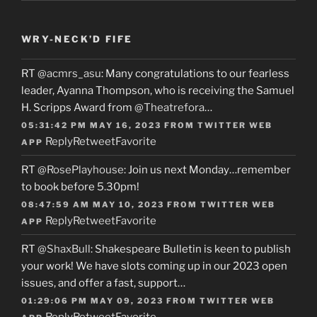
WRY-NECK’D FIFE
RT
@acmrs_asu
: Many congratulations to our fearless
leader, Ayanna Thompson, who is receiving the Samuel
H. Scripps Award from
@Theatrefora
…
05:31:42 PM MAY 16, 2023
FROM
TWITTER WEB
Reply
Retweet
Favorite
APP
RT
@RosePlayhouse
: Join us next Monday…remember
to book before 5.30pm!
08:47:59 AM MAY 10, 2023
FROM
TWITTER WEB
Reply
Retweet
Favorite
APP
RT
@ShaxBull
: Shakespeare Bulletin is keen to publish
your work! We have slots coming up in our 2023 open
issues, and offer a fast, support…
01:29:06 PM MAY 09, 2023
FROM
TWITTER WEB
Reply
Retweet
Favorite