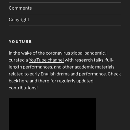
Comments
Copyright
YOUTUBE
In the wake of the coronavirus global pandemic, I
curated a
YouTube channel
with research talks, full-
length performances, and other academic materials
related to early English drama and performance. Check
back here and there for regularly updated
contributions!