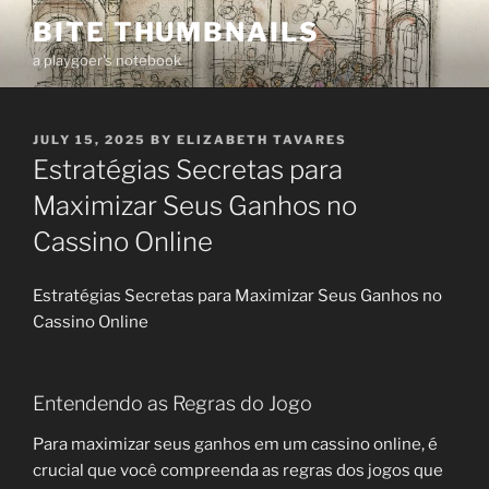
Skip
BITE THUMBNAILS
to
a playgoer's notebook
content
POSTED
JULY 15, 2025
BY
ELIZABETH TAVARES
ON
Estratégias Secretas para
Maximizar Seus Ganhos no
Cassino Online
Estratégias Secretas para Maximizar Seus Ganhos no
Cassino Online
Entendendo as Regras do Jogo
Para maximizar seus ganhos em um cassino online, é
crucial que você compreenda as regras dos jogos que