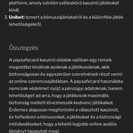
platform, amely szintén széleskörű kaszinó játékokat
kínál.
Unibet:
Ismert a bónuszajánlatairól és a különféle játék
lehetőségekről.
Összegzés
A paysafecard kaszinó oldalak valóban egy remek
megoldást kínálnak azoknak a játékosoknak, akik
biztonságosan és egyszerűen szeretnének részt venni
az online szerencsejátékban. A paysafecard használata
nemcsak védelmet nyújt a pénzügyi adatoknak, hanem
lehetőséget ad arra, hogy a játékosok maximális
biztonság mellett élvezhessék kedvenc játékaikat.
Érdemes alaposan megfontolni a választott kaszinót,
és felfedezni a bónuszokat, a játékokat és a biztonsági
intézkedéseket, hogy a lehető legjobb online audiós
élményt tapasztalj meg!