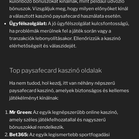
különböző bónuszokat kínálnak, mint például üdvözlő
bónuszok. Vizsgáljuk meg, hogy milyen előnyöket kínál
a választott kaszinó paysafecard használata esetén.
Ügyfélszolgálat:
A jó ügyfélszolgálat kulcsfontosságú,
ha problémák merülnek fel a játék során vagy a
tranzakciók lebonyolításakor. Ellenőrizzük a kaszinó
elérhetőségeit és válaszidejét.
Top paysafecard kaszinó oldalak
Ha nem tudod, hol kezdj, itt van néhány népszerű
paysafecard kaszinó, amelyek biztonságos és kellemes
játékélményt kínálnak:
Mr Green:
Az egyik legnépszerűbb online kaszinó,
amely széles játékfelhozatallal és nagyszerű
bónuszokkal rendelkezik.
Bet365:
Az egyik legismertebb sportfogadási