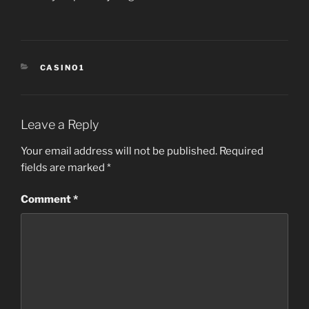
CATEGORIES
CASINO1
Leave a Reply
Your email address will not be published.
Required
fields are marked
*
Comment
*