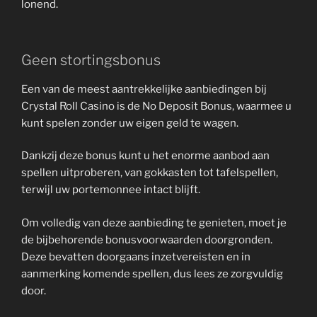
lonend.
Geen stortingsbonus
Een van de meest aantrekkelijke aanbiedingen bij
Crystal Roll Casino is de No Deposit Bonus, waarmee u
kunt spelen zonder uw eigen geld te wagen.
Dankzij deze bonus kunt u het enorme aanbod aan
spellen uitproberen, van gokkasten tot tafelspellen,
terwijl uw portemonnee intact blijft.
Om volledig van deze aanbieding te genieten, moet je
de bijbehorende bonusvoorwaarden doorgronden.
Deze bevatten doorgaans inzetvereisten en in
aanmerking komende spellen, dus lees ze zorgvuldig
door.