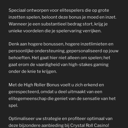
Speciaal ontworpen voor elitespelers die op grote
inzetten spelen, beloont deze bonus je moed en inzet.
Wanneer je een substantieel bedrag stort, krijg je
unieke voordelen die je spelervaring verrijken.
Denk aan hogere bonussen, hogere inzetlimieten en
persoonlijke ondersteuning, gepersonaliseerd op jouw
behoeften. Het gaat hier niet alleen om spelen; het
gaat erom de vaardigheid van high-stakes gaming
onder de knie te krijgen.
Met de High Roller Bonus voelt u zich erkend en
gerespecteerd, omdat u deel uitmaakt van een
elitegemeenschap die geniet van de sensatie van het
spel.
Optimaliseer uw strategie en profiteer optimaal van
deze bijzondere aanbieding bij Crystal Roll Casino!