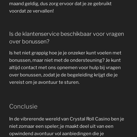
maand geldig, dus zorg ervoor dat je ze gebruikt
voordat ze vervallen!
Is de klantenservice beschikbaar voor vragen
over bonussen?
Is het niet grappig hoe je je onzeker kunt voelen met
bonussen, maar niet met de ondersteuning? Je kunt
altijd contact met ons opnemen voor hulp bij vragen
over bonussen, zodat je de begeleiding krijgt die je
vereist om je avontuur te sturen.
Conclusie
In de vibrerende wereld van Crystal Roll Casino ben je
niet zomaar een speler; je maakt deel uit van een
opwindend avontuur vol aanbiedingen die je