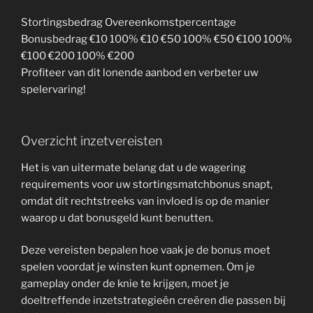
Stortingsbedrag Overeenkomstpercentage
Bonusbedrag €10 100% €10 €50 100% €50 €100 100%
€100 €200 100% €200
Profiteer van dit lonende aanbod en verbeter uw
spelervaring!
Overzicht inzetvereisten
Het is van uitermate belang dat u de wagering
requirements voor uw stortingsmatchbonus snapt,
omdat dit rechtstreeks van invloed is op de manier
waarop u dat bonusgeld kunt benutten.
Deze vereisten bepalen hoe vaak je de bonus moet
spelen voordat je winsten kunt opnemen. Om je
gameplay onder de knie te krijgen, moet je
doeltreffende inzetstrategieën creëren die passen bij