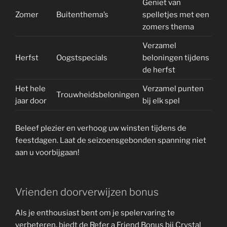
Geniet van
Zomer
Buitenthema’s
spelletjes met een
zomers thema
Verzamel
Herfst
Oogstspecials
beloningen tijdens
de herfst
Het hele
Verzamel punten
Trouwheidsbeloningen
jaar door
bij elk spel
Beleef plezier en verhoog uw winsten tijdens de
feestdagen. Laat de seizoensgebonden spanning niet
aan u voorbijgaan!
Vrienden doorverwijzen bonus
Als je enthousiast bent om je spelervaring te
verbeteren, biedt de Refer a Friend Bonus bij Crystal