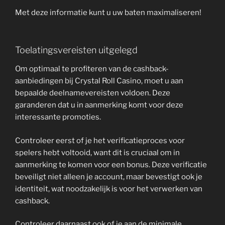
Met deze informatie kunt u uw baten maximaliseren!
Toelatingsvereisten uitgelegd
Om optimaal te profiteren van de cashback-
aanbiedingen bij Crystal Roll Casino, moet u aan
bepaalde deelnamevereisten voldoen. Deze
garanderen dat u in aanmerking komt voor deze
interessante promoties.
Controleer eerst of je het verificatieproces voor
spelers hebt voltooid, want dit is cruciaal om in
aanmerking te komen voor een bonus. Deze verificatie
beveiligt niet alleen je account, maar bevestigt ook je
identiteit, wat noodzakelijk is voor het verwerken van
cashback.
Controleer daarnaast ook of je aan de minimale