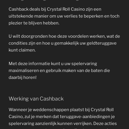
Cashback deals bij Crystal Roll Casino zijn een
uitstekende manier om uw verlies te beperken en toch
plezier te blijven hebben.
U wilt doorgronden hoe deze voordelen werken, wat de
condities zijn en hoe u gemakkelijk uw geldteruggave
kunt claimen.
Met deze informatie kunt u uw spelervaring
maximaliseren en gebruik maken van de baten die
daarbij horen!
Werking van Cashback
Wanneer je weddenschappen plaatst bij Crystal Roll
Casino, zul je merken dat teruggave-aanbiedingen je
spelervaring aanzienlijk kunnen verrijken. Deze acties