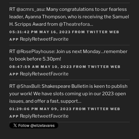
RT
@acmrs_asu
: Many congratulations to our fearless
leader, Ayanna Thompson, who is receiving the Samuel
H. Scripps Award from
@Theatrefora
…
05:31:42 PM MAY 16, 2023
FROM
TWITTER WEB
Reply
Retweet
Favorite
APP
RT
@RosePlayhouse
: Join us next Monday…remember
to book before 5.30pm!
08:47:59 AM MAY 10, 2023
FROM
TWITTER WEB
Reply
Retweet
Favorite
APP
RT
@ShaxBull
: Shakespeare Bulletin is keen to publish
your work! We have slots coming up in our 2023 open
issues, and offer a fast, support…
01:29:06 PM MAY 09, 2023
FROM
TWITTER WEB
Reply
Retweet
Favorite
APP