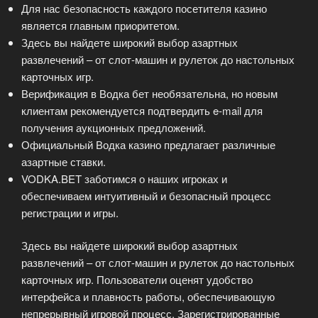
Для нас безопасность каждого посетителя казино
является главным приоритетом.
Здесь вы найдете широкий выбор азартных
развлечений – от слот-машин и рулеток до настольных
карточных игр.
Верификация в Водка бет необязательна, но новым
клиентам рекомендуется подтвердить e-mail для
получения аукционных предложений.
Официальный Водка казино предлагает различные
азартные ставки.
VODKA.BET заботимся о наших игроках и
обеспечиваем интуитивный и безопасный процесс
регистрации и игры.
Здесь вы найдете широкий выбор азартных
развлечений – от слот-машин и рулеток до настольных
карточных игр. Пользователи оценят удобство
интерфейса и плавность работы, обеспечивающую
непрерывный игровой процесс. Зарегистрированные