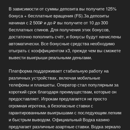
В зависимости от суммы депозита вы получите 125%
бонуса + бесплатные вращения (FS).За депозиты
начиная с 2 500₽ и до ₽ вы получите от 10 до 300
бесплатных спинов. Для получения этих бонусов,
достаточно пополнить счёт, и бонусы будут начислены
автоматически. Все бонусные средства необходимо
отыграть с коэффициентом x3, прежде чем вы сможете
вывести выигрыши реальными деньгами.
Платформа поддерживает стабильную работу на
различных устройствах, включая мобильные
телефоны и планшеты. Оператор стал популярным за
короткий срок благодаря преимуществам, которые он
предоставляет. Игрокам предлагается не просто
огромная игротека, а безопасные ставки с
гарантированными выигрышами с последующим легким
и быстрым выводом. Официальный Водка казино
предлагает различные азартные ставки. Водка зеркало