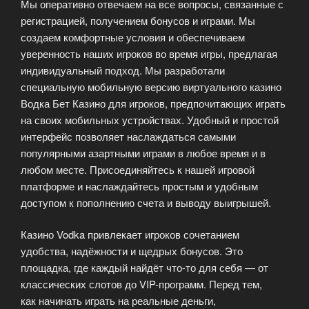
Мы оперативно отвечаем на все вопросы, связанные с
регистрацией, получением бонусов и играми. Мы
создаем комфортные условия и обеспечиваем
уверенность наших игроков во время игры, предлагая
индивидуальный подход. Мы разработали
специальную мобильную версию виртуального казино
Водка Бет Казино для игроков, предпочитающих играть
на своих мобильных устройствах. Удобный и простой
интерфейс позволяет наслаждаться самыми
популярными азартными играми в любое время и в
любом месте. Присоединяйтесь к нашей игровой
платформе и наслаждайтесь простым и удобным
доступом к пополнению счета и выводу выигрышей.
Казино Vodka привлекает игроков сочетанием
удобства, надёжности и щедрых бонусов. Это
площадка, где каждый найдёт что-то для себя — от
классических слотов до VIP-программ. Перед тем,
как начинать играть на реальные деньги,