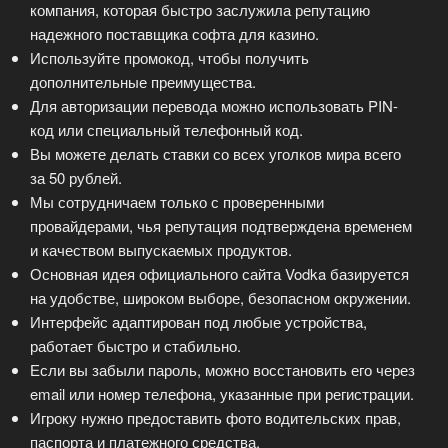
компания, которая быстро заслужила репутацию
надежного поставщика софта для казино.
Используйте промокод, чтобы получить
дополнительные преимущества.
Для авторизации перевода можно использовать PIN-
код или специальный телефонный код.
Вы можете делать ставки со всех уголков мира всего
за 50 рублей.
Мы сотрудничаем только с проверенными
провайдерами, чья репутация подтверждена временем
и качеством выпускаемых продуктов.
Основная идея официального сайта Vodka базируется
на удобстве, широком выборе, безопасном окружении.
Интерфейс адаптирован под любые устройства,
работает быстро и стабильно.
Если вы забыли пароль, можно восстановить его через
email или номер телефона, указанные при регистрации.
Игроку нужно предоставить фото водительских прав,
паспорта и платежного средства.