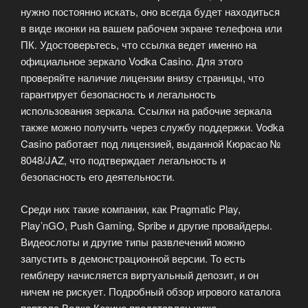
нужно постоянно искать, оно всегда будет находиться
в виде иконки на вашем рабочем экране телефона или
ПК. Удостоверьтесь, что ссылка ведет именно на
официальное зеркало Vodka Casino. Для этого
проверяйте наличие лицензии внизу страницы, что
гарантирует безопасность и легальность
использования зеркала. Ссылки на рабочие зеркала
также можно получить через службу поддержки. Vodka
Casino работает под лицензией, выданной Кюрасао №
8048/JAZ, что подтверждает легальность и
безопасность его деятельности.
Среди них такие компании, как Pragmatic Play,
Play’nGO, Push Gaming, Spribe и другие провайдеры.
Видеослоты и другие типы развлечений можно
запустить в демонстрационной версии. То есть
гемблеру начисляется виртуальный депозит, и он
ничем не рискует. Подробный обзор игрового каталога
портала Водка Казино представлен ниже.