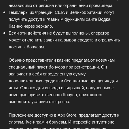
независимо от региона или ограничений провайдера.
Гемблеры из Франции, США и Великобритании могут
получить доступ к главным функциям сайта Водка
Казино через зеркало.
Если эти действия не будут выполнены, оператор
может отклонить заявки на вывод средств и ограничить
доступ к бонусам.
Обычно представители казино предлагают новичкам
специальный пакет бонусов при регистрации. Он
включает в себя определенную сумму
дополнительных средств и бесплатные вращения для
игры. Однако для вывода выигрышей, полученных с
помощью приветственного бонуса, приходится
выполнять условия отыгрыша.
Приложение доступно в App Store, предлагает доступ к
слотам, live-играм и бонусам. Интерфейс интуитивно
понятен, а производительность высокая даже на