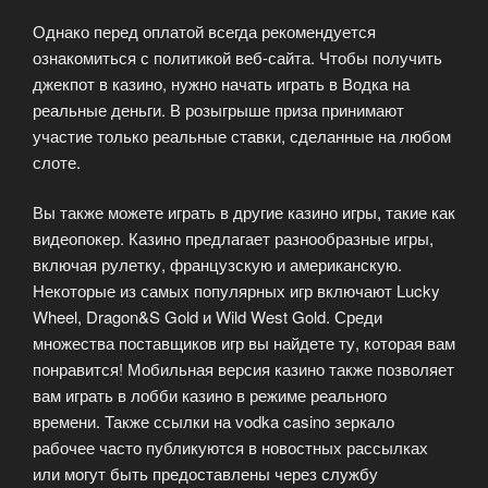
Однако перед оплатой всегда рекомендуется
ознакомиться с политикой веб-сайта. Чтобы получить
джекпот в казино, нужно начать играть в Водка на
реальные деньги. В розыгрыше приза принимают
участие только реальные ставки, сделанные на любом
слоте.
Вы также можете играть в другие казино игры, такие как
видеопокер. Казино предлагает разнообразные игры,
включая рулетку, французскую и американскую.
Некоторые из самых популярных игр включают Lucky
Wheel, Dragon&S Gold и Wild West Gold. Среди
множества поставщиков игр вы найдете ту, которая вам
понравится! Мобильная версия казино также позволяет
вам играть в лобби казино в режиме реального
времени. Также ссылки на vodka casino зеркало
рабочее часто публикуются в новостных рассылках
или могут быть предоставлены через службу