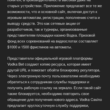
старых устройствах. Приложение предлагает все те же
возможности, что и основной сайт, включая доступ к
игровым автоматам, регистрации, пополнению счета и
выводу средств. Это как сетевые акции от
разработчиков, так и турниры, организованные
представителям площадки казино Водка. Призовой
фонд всех соревнований на видеослотах составляет
$1000 и 1500 фриспинов на автоматы.
Представители официальной игровой платформы
Vodka Bet создают копию ресурса, которая имеет
другой URL и помогает обойти блокировку регулятора.
Через электронную почту пользователям необходимо
обратиться к сотрудникам службы поддержки и
получить рабочую ссылку на зеркало. Если такой сайт
также блокируется, необходимо повторить свое
обращение для получения нового адреса. Vodka Casino
предлагает круглосуточную службу поддержки,