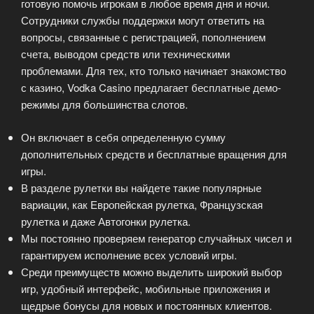
готовую помочь игрокам в любое время дня и ночи.
Сотрудники службы поддержки могут ответить на
вопросы, связанные с регистрацией, пополнением
счета, выводом средств или техническими
проблемами. Для тех, кто только начинает знакомство
с казино, Vodka Casino предлагает бесплатные демо-
режимы для большинства слотов.
Он включает в себя определенную сумму
дополнительных средств и бесплатные вращения для
игры.
В разделе рулетки вы найдете такие популярные
вариации, как Европейская рулетка, Французская
рулетка и даже Автогонки рулетка.
Мы постоянно проверяем генератор случайных чисел и
гарантируем исполнение всех условий игры.
Среди преимуществ можно выделить широкий выбор
игр, удобный интерфейс, мобильные приложения и
щедрые бонусы для новых и постоянных клиентов.