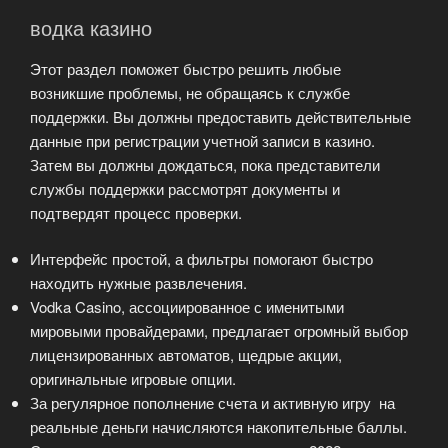
водка казино
Этот раздел поможет быстро решить любые
возникшие проблемы, не обращаясь к службе
поддержки. Вы должны предоставить действительные
данные при регистрации учетной записи в казино.
Затем вы должны дождаться, пока представители
службы поддержки рассмотрят документы и
подтвердят процесс проверки.
Интерфейс простой, а фильтры помогают быстро
находить нужные развлечения.
Vodka Casino, ассоциированное с именитыми
мировыми провайдерами, предлагает огромный выбор
лицензированных автоматов, щедрые акции,
оригинальные игровые опции.
За регулярное пополнение счета и активную игру на
реальные деньги начисляются накопительные баллы.