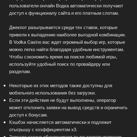
пользователи онлайн Водка автоматически получают
доступ к функционалу сайта и его платным слотам.
Джекпот разыгрывается среди тех ставок, которые
привели к выпадению наиболее выгодной комбинации.
В Vodka Casino вас ждет огромный выбор игр, которые
можно легко найти благодаря удобным инструментам.
Чтобы сэкономить время на поиске любимой игры,
используйте удобный поиск по провайдеру или
разделам.
Некоторые из этих методов также доступны для
мобильного использования без загрузки.
Если эти действия не будут выполнены, оператор
может отклонить заявки на вывод средств и ограничить
доступ к бонусам.
Кэшбэк начисляется автоматически и подлежит
отыгрышу с коэффициентом x3.
Зеркало казино обеспечивает ту же захватывающую