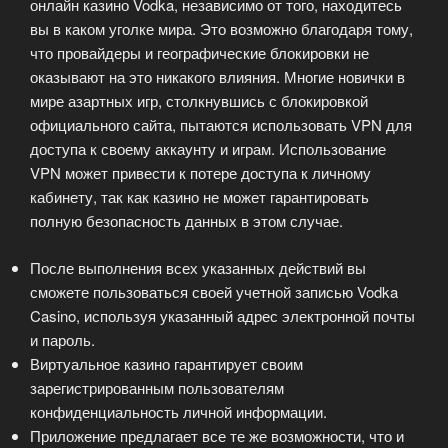
онлайн казино Vodka, независимо от того, находитесь
вы в каком уголке мира. Это возможно благодаря тому,
что провайдеры и географические блокировки не
оказывают на это никакого влияния. Многие новички в
мире азартных игр, столкнувшись с блокировкой
официального сайта, пытаются использовать VPN для
доступа к своему аккаунту и играм. Использование
VPN может привести к потере доступа к личному
кабинету, так как казино не может гарантировать
полную безопасность данных в этом случае.
После выполнения всех указанных действий вы
сможете пользоваться своей учетной записью Vodka
Casino, используя указанный адрес электронной почты
и пароль.
Виртуальное казино гарантирует своим
зарегистрированным пользователям
конфиденциальность личной информации.
Приложение предлагает все те же возможности, что и