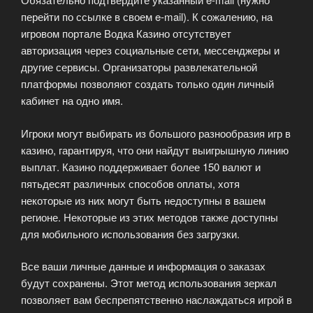
перейти по ссылке в своем e-mail). К сожалению, на
игровом портале Водка Казино отсутствует
авторизация через социальные сети, мессенджеры и
другие сервисы. Организаторы развлекательной
платформы позволяют создать только один личный
кабинет на одно имя.
Игроки могут выбирать из большого разнообразия игр в
казино, гарантируя, что они найдут выигрышную линию
выплат. Казино поддерживает более 150 валют и
пятьдесят различных способов оплаты, хотя
некоторые из них могут быть недоступны в вашем
регионе. Некоторые из этих методов также доступны
для мобильного использования без загрузки.
Все ваши личные данные и информация о заказах
будут сохранены. Этот метод использования зеркал
позволяет вам беспрепятственно наслаждаться игрой в