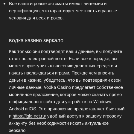
Все наши игровые автоматы имеют лицензии и
сертификацию, что гарантирует честность и равные
условия для всех игроков.
водка казино зеркало
Как только они подтвердят ваши данные, вы получите
ответ по электронной почте. Если все в порядке, вы
можете приступить к внесению денежных средств и
начать наслаждаться играми. Прежде чем вносить
деньги в казино, убедитесь, что вы подтвердили свои
личные данные. Vodka Casino предлагает собственное
мобильное приложение, которое можно скачать прямо
с официального сайта для устройств на Windows,
Android и iOS. Это приложение предоставляет быстрый
и
https://igle-net.ru/
удобный доступ к вашему игровому
аккаунту без необходимости искать актуальное
зеркало.