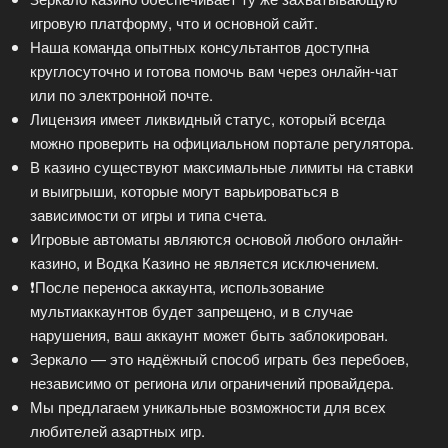
игровую платформу, что и основной сайт.
Наша команда опытных консультантов доступна
круглосуточно и готова помочь вам через онлайн-чат
или по электронной почте.
Лицензия имеет ликвидный статус, который всегда
можно проверить на официальном портале регулятора.
В казино существуют максимальные лимиты на ставки
и выигрыши, которые могут варьироваться в
зависимости от игры и типа счета.
Игровые автоматы являются основой любого онлайн-
казино, и Водка Казино не является исключением.
❗После переноса аккаунта, использование
мультиаккаунтов будет запрещено, и в случае
нарушения, ваш аккаунт может быть заблокирован.
Зеркало — это надёжный способ играть без перебоев,
независимо от региона или ограничений провайдера.
Мы предлагаем уникальные возможности для всех
любителей азартных игр.