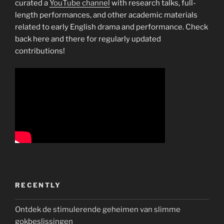
curated a
YouTube channel
with research talks, full-
length performances, and other academic materials
related to early English drama and performance. Check
back here and there for regularly updated
contributions!
RECENTLY
Ontdek de stimulerende geheimen van slimme
gokbeslissingen