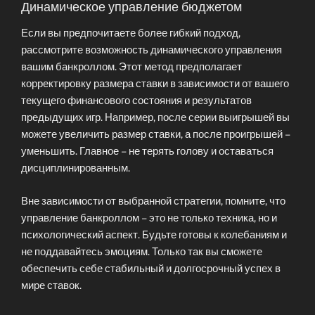
Динамическое управление бюджетом
Если вы предпочитаете более гибкий подход,
рассмотрите возможность динамического управления
вашим банкроллом. Этот метод предполагает
корректировку размера ставки в зависимости от вашего
текущего финансового состояния и результатов
предыдущих игр. Например, после серии выигрышей вы
можете увеличить размер ставки, а после проигрышей –
уменьшить. Главное – не терять голову и оставаться
дисциплинированным.
Вне зависимости от выбранной стратегии, помните, что
управление банкроллом – это не только техника, но и
психологический аспект. Будьте готовы к колебаниям и
не поддавайтесь эмоциям. Только так вы сможете
обеспечить себе стабильный и долгосрочный успех в
мире ставок.