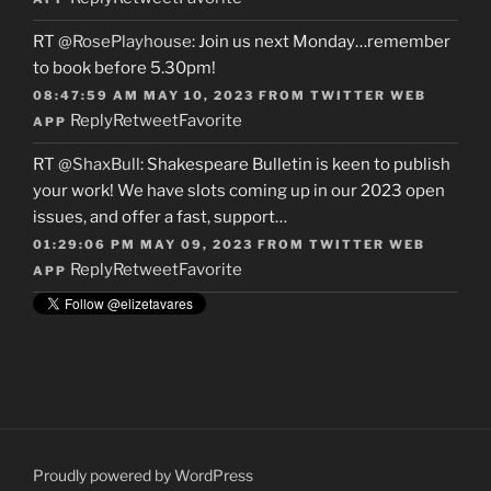
RT
@RosePlayhouse
: Join us next Monday…remember
to book before 5.30pm!
08:47:59 AM MAY 10, 2023
FROM
TWITTER WEB
Reply
Retweet
Favorite
APP
RT
@ShaxBull
: Shakespeare Bulletin is keen to publish
your work! We have slots coming up in our 2023 open
issues, and offer a fast, support…
01:29:06 PM MAY 09, 2023
FROM
TWITTER WEB
Reply
Retweet
Favorite
APP
Proudly powered by WordPress