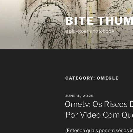
Skip
to
BITE THU
content
a playgoer's notebook
CATEGORY:
OMEGLE
POSTED
JUNE 4, 2025
ON
Ometv: Os Riscos 
Por Vídeo Com Q
(Entenda quais podem ser os i