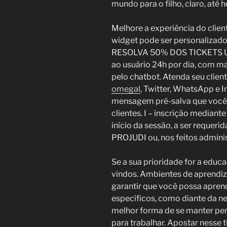
mundo para o filho, claro, até h
Melhore a experiência do clien
widget pode ser personalizado
RESOLVA 50% DOS TICKETS U
ao usuário 24h por dia, com m
pelo chatbot. Atenda seu cliente
omegal
, Twitter, WhatsApp e
mensagem pré-salva que você p
clientes. I – inscrição mediant
início da sessão, a ser requerid
PROJUDI ou, nos feitos adminis
Se a sua prioridade for a edu
vindos. Ambientes de aprendiza
garantir que você possa apre
específicos, como diante da ne
melhor forma de se manter per
para trabalhar. Apostar nesse 