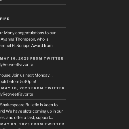
FIFE
u
: Many congratulations to our
r, Ayanna Thompson, who is
Samuel H. Scripps Award from
…
 MAY 16, 2023
FROM
TWITTER
ly
Retweet
Favorite
house
: Join us next Monday…
ook before 5.30pm!
 MAY 10, 2023
FROM
TWITTER
ly
Retweet
Favorite
 Shakespeare Bulletin is keen to
rk! We have slots coming up in our
s, and offer a fast, support…
 MAY 09, 2023
FROM
TWITTER