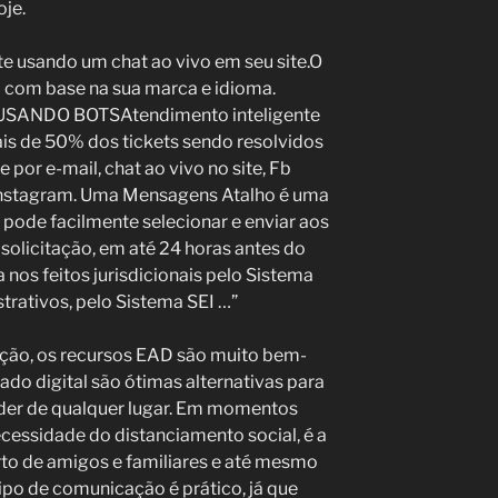
oje.
te usando um chat ao vivo em seu site.O
 com base na sua marca e idioma.
SANDO BOTSAtendimento inteligente
ais de 50% dos tickets sendo resolvidos
 por e-mail, chat ao vivo no site, Fb
 Instagram. Uma Mensagens Atalho é uma
ode facilmente selecionar e enviar aos
e solicitação, em até 24 horas antes do
a nos feitos jurisdicionais pelo Sistema
trativos, pelo Sistema SEI …”
cação, os recursos EAD são muito bem-
do digital são ótimas alternativas para
nder de qualquer lugar. Em momentos
cessidade do distanciamento social, é a
to de amigos e familiares e até mesmo
tipo de comunicação é prático, já que