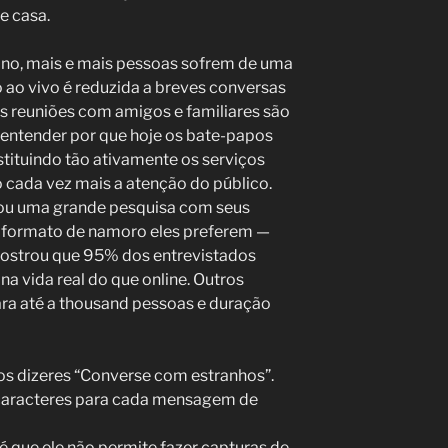
e casa.
ano, mais e mais pessoas sofrem de uma
 ao vivo é reduzida a breves conversas
os reuniões com amigos e familiares são
 entender por que hoje os bate-papos
stituindo tão ativamente os serviços
 cada vez mais a atenção do público.
izou uma grande pesquisa com seus
l formato de namoro eles preferem —
 mostrou que 95% dos entrevistados
a vida real do que online. Outros
ra até a thousand pessoas e duração
o os dizeres “Converse com estranhos”.
 caracteres para cada mensagem de
é que ele não permite fazer capturas de