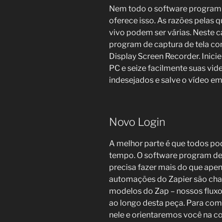
Nem todo o software program d
oferece isso. As razões pelas 
vivo podem ser várias. Neste 
program de captura de tela c
Display Screen Recorder. Inici
PC e seize facilmente suas v
indesejados e salve o vídeo em
Novo Login
A melhor parte é que todos p
tempo. O software program de 
precisa fazer mais do que ape
automações do Zapier são cham
modelos do Zap – nossos fluxo
ao longo desta peça. Para com
nele e orientaremos você na c