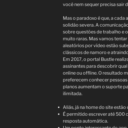
você nem sequer precisa sair d
Mas o paradoxo é que, a cada 
solidão severa. A comunicação
sobre questões de trabalho e 
muito raras. Mas vamos tentar
aleatórios por vídeo estão sub
clássicos de namoro e atraindo
Em 2017, o portal Bustle real
assinantes para descobrir qua
online ou offline. O resultado
preferecem conhecer pessoas n
planos aumentam o suporte pa
ilimitada.
Aliás, já na home do site estã
É permitido escrever até 500
resposta automática.
Um ponto interessante do app 