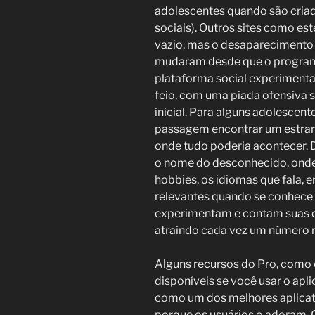
adolescentes quando são criad
sociais). Outros sites como es
vazio, mas o desapareciment
mudaram desde que o programa
plataforma social experimental.
feio, com uma piada ofensiva 
inicial. Para alguns adolescent
passagem encontrar um estran
onde tudo poderia acontecer. 
o nome do desconhecido, onde 
hobbies, os idiomas que fala, 
relevantes quando se conhece 
experimentam e contam suas ex
atraindo cada vez um número ma
Alguns recursos do Pro, como 
disponíveis se você usar o apli
como um dos melhores aplica
porque os usuários o adoram.