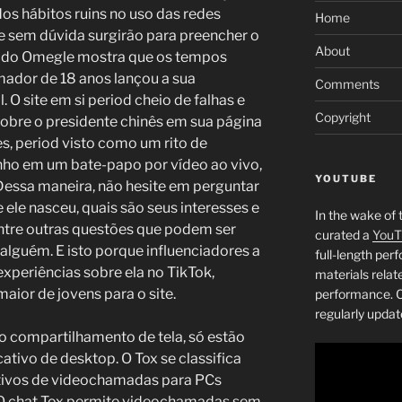
os hábitos ruins no uso das redes
Home
te sem dúvida surgirão para preencher o
About
o do Omegle mostra que os tempos
dor de 18 anos lançou a sua
Comments
 O site em si period cheio de falhas e
Copyright
sobre o presidente chinês em sua página
es, period visto como um rito de
ho em um bate-papo por vídeo ao vivo,
YOUTUBE
Dessa maneira, não hesite em perguntar
ele nasceu, quais são seus interesses e
In the wake of 
entre outras questões que podem ser
curated a
YouT
alguém. E isto porque influenciadores a
full-length pe
periências sobre ela no TikTok,
materials relat
ior de jovens para o site.
performance. C
regularly updat
o compartilhamento de tela, só estão
cativo de desktop. O Tox se classifica
tivos de videochamadas para PCs
 O chat Tox permite videochamadas sem