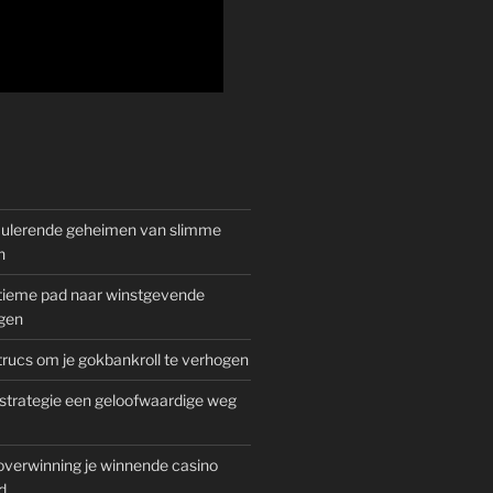
mulerende geheimen van slimme
n
gitieme pad naar winstgevende
gen
rucs om je gokbankroll te verhogen
trategie een geloofwaardige weg
overwinning je winnende casino
d