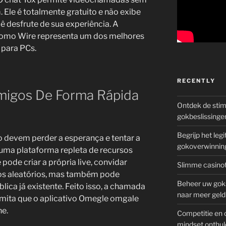
 Ele é totalmente gratuito e não exibe
ê desfrute de sua experiência. A
como Wire representa um dos melhores
 para PCs.
RECENTLY
migos De Forma Rápida
Ontdek de sti
gokbeslissinge
Begrijp het le
ão devem perder a esperança e tentar a
gokoverwinnin
uma plataforma repleta de recursos
pode criar a própria live, convidar
Slimme casinot
os aleatórios, mas também pode
Beheer uw goks
ca já existente. Feito isso, a chamada
naar meer geld
ermita que o aplicativo Omegle omgale
ne.
Competitie en 
mindset onthul