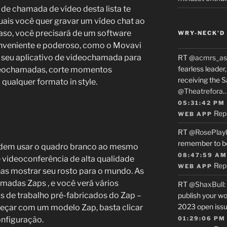
e chamada de vídeo desta lista te
quais você quer gravar um vídeo chat ao
caso, você precisará de um software
WRY-NECK’D 
onveniente e poderoso, como o Movavi
e seu aplicativo de videochamada para
RT
@acmrs_as
fearless leade
ideochamadas, corte momentos
receiving the 
 qualquer formato in style.
@Theatrefora
05:31:42 PM
Rep
WEB APP
RT
@RosePlay
remember to b
odem usar o quadro branco ao mesmo
08:47:59 AM
videoconferência de alta qualidade
Rep
WEB APP
nas mostrar seu rosto para o mundo. As
adas Zaps , e você verá vários
RT
@ShaxBull
:
s de trabalho pré-fabricados do Zap –
publish your wo
2023 open issue
eçar com um modelo Zap, basta clicar
onfiguração.
01:29:06 PM