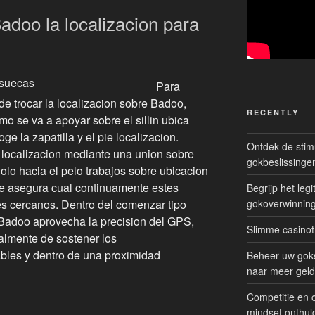
doo la localizacion para
Para
de trocar la localizacion sobre Badoo,
RECENTLY
o se va a apoyar sobre el sillin ubica
e la zapatilla y el pie localizacion.
Ontdek de sti
localizacion mediante una union sobre
gokbeslissinge
o hacia el pelo trabajos sobre ubicacion
e asegura cual continuamente estes
Begrijp het le
es cercanos. Dentro del comenzar tipo
gokoverwinnin
 Badoo aprovecha la precision del GPS,
Slimme casinot
almente de sostener los
bles y dentro de una proximidad
Beheer uw goks
naar meer geld
Competitie en 
mindset onthul