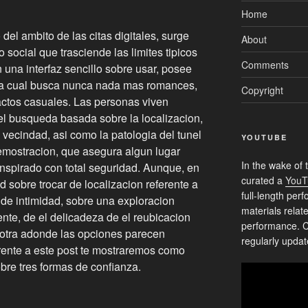
Home
el ambito de las citas digitales, surge
About
 social que trasciende las limites tipicos
Comments
 una interfaz sencillo sobre usar, posee
a cual busca nunca nada mas romances,
Copyright
ctos casuales. Las personas viven
el busqueda basada sobre la localizacion,
 vecindad, asi como la patologia del tunel
YOUTUBE
emostracion, que asegura algun lugar
In the wake of 
anspirado con total seguridad. Aunque, en
curated a
YouT
ad sobre trocar de localizacion referente a
full-length pe
 de intimidad, sobre una exploracion
materials relat
nte, de el delicadeza de el reubicacion
performance. C
 otra adonde las opciones parecen
regularly updat
erente a este post te mostraremos como
bre tres formas de confianza.