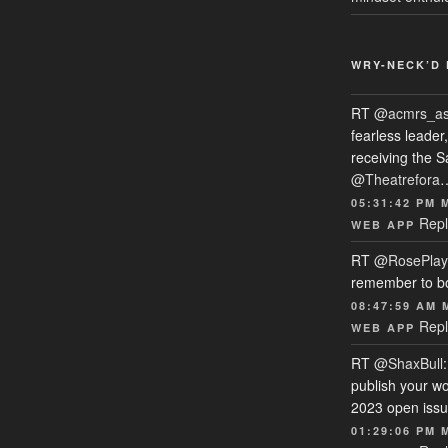
WRY-NECK’D 
RT
@acmrs_a
fearless leade
receiving the 
@Theatrefora
05:31:42 PM 
Repl
WEB APP
RT
@RosePlay
remember to b
08:47:59 AM 
Repl
WEB APP
RT
@ShaxBull
publish your wo
2023 open issue
01:29:06 PM 