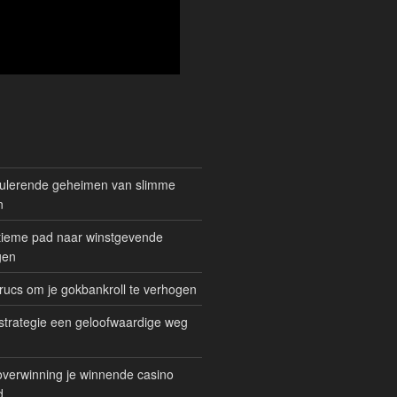
mulerende geheimen van slimme
n
gitieme pad naar winstgevende
gen
rucs om je gokbankroll te verhogen
trategie een geloofwaardige weg
overwinning je winnende casino
d