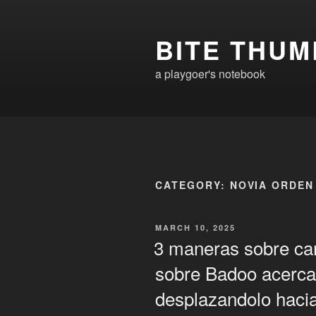
Skip
to
BITE THUM
content
a playgoer's notebook
CATEGORY:
NOVIA ORDEN
POSTED
MARCH 10, 2025
ON
3 maneras sobre cam
sobre Badoo acerca
desplazandolo hacia