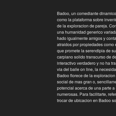
Badoo, un comediante dinamico d
como la plataforma sobre invento
de la exploracion de pareja. Con
una humanidad generico variad
hado igualmente amigos y conta
atraidos por propiedades como 
que promete la serendipia de su
carpiano solido transcurso de d
interactivo verdadero y no ha tr
via del baile on line, la necesid
Badoo florece de la exploracion
social de mas gran o, sencillame
potencial acerca de una parte a
numerosas. Para facilitarte, ref
trocar de ubicacion en Badoo so