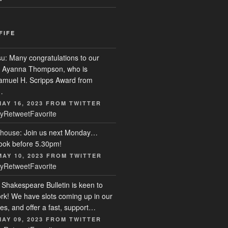
FIFE
su
: Many congratulations to our
r, Ayanna Thompson, who is
Samuel H. Scripps Award from
…
MAY 16, 2023
FROM
TWITTER
y
Retweet
Favorite
house
: Join us next Monday…
ook before 5.30pm!
MAY 10, 2023
FROM
TWITTER
y
Retweet
Favorite
: Shakespeare Bulletin is keen to
rk! We have slots coming up in our
s, and offer a fast, support…
MAY 09, 2023
FROM
TWITTER