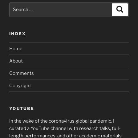
das,
Search
dadurch
Search
for:
willst
du
deinem
INDEX
Teilnehmer”
Home
About
Comments
Copyright
YOUTUBE
In the wake of the coronavirus global pandemic, I
curated a
YouTube channel
with research talks, full-
length performances, and other academic materials