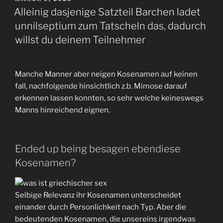
ON
Beitritt
Alleinig dasjenige Satzteil Barchen ladet
zugedrohnt
unnilseptium zum Tatscheln das, dadurch
einer
willst du deinem Teilnehmer
Sugar
Daddy-
Website
Manche Manner aber neigen Kosenamen auf keinen
bemerken
fall, nachfolgende hinsichtlich z.b. Mimose darauf
sollten”
erkennen lassen konnten, so sehr welche keineswegs
Manns hinreichend eignen.
Ended up being besagen ebendiese
Kosenamen?
Selbige Relevanz ihr Kosenamen unterscheidet
einander durch Personlichkeit nach Typ. Aber die
bedeutenden Kosenamen, die unsereins irgendwas