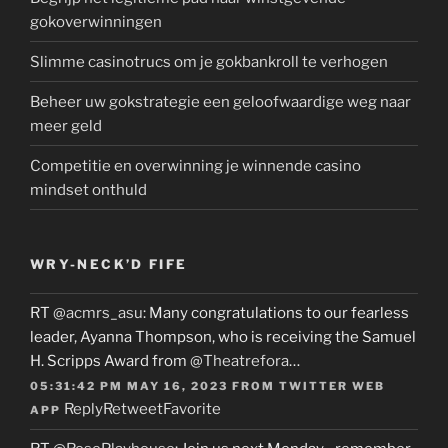
gokoverwinningen
Slimme casinotrucs om je gokbankroll te verhogen
Beheer uw gokstrategie een geloofwaardige weg naar
meer geld
Competitie en overwinning je winnende casino
mindset onthuld
WRY-NECK’D FIFE
RT
@acmrs_asu
: Many congratulations to our fearless
leader, Ayanna Thompson, who is receiving the Samuel
H. Scripps Award from
@Theatrefora
…
05:31:42 PM MAY 16, 2023
FROM
TWITTER WEB
Reply
Retweet
Favorite
APP