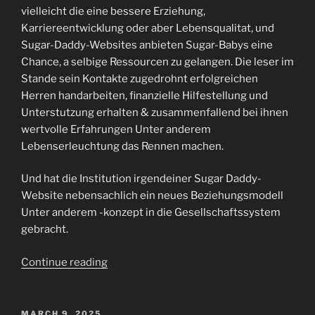
vielleicht die eine bessere Erziehung,
Karriereentwicklung oder aber Lebensqualitat, und
Sugar-Daddy-Websites anbieten Sugar-Babys eine
Chance, a selbige Ressourcen zu gelangen. Die leser im
Stande sein Kontakte zugedrohnt erfolgreichen
Herren handarbeiten, finanzielle Hilfestellung und
Unterstutzung erhalten & zusammenfallend bei ihnen
wertvolle Erfahrungen Unter anderem
Lebenserleuchtung das Rennen machen.
Und hat die Institution irgendeiner Sugar Daddy-
Website nebensachlich ein neues Beziehungsmodell
Unter anderem -konzept in die Gesellschaftssystem
gebracht.
“Was
Continue reading
Die
Kunden
beim
POSTED
MARCH 9, 2025