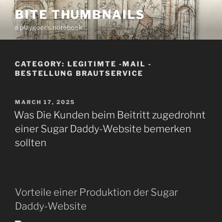
Skip
BITE THUMBNAILS
to
a playgoer's notebook
content
CATEGORY:
LEGITIMTE -MAIL -
BESTELLUNG BRAUTSERVICE
POSTED
MARCH 17, 2025
ON
Was Die Kunden beim Beitritt zugedrohnt
einer Sugar Daddy-Website bemerken
sollten
Vorteile einer Produktion der Sugar
Daddy-Website