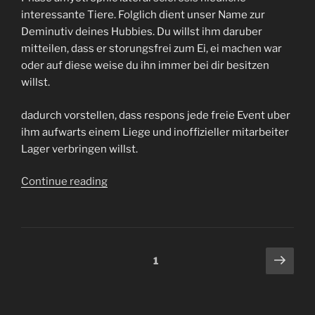
interessante Tiere. Folglich dient unser Name zur
Deminutiv deines Hubbies. Du willst ihm daruber
mitteilen, dass er storungsfrei zum Ei, ei machen war
oder auf diese weise du ihn immer bei dir besitzen
willst.
dadurch vorstellen, dass respons jede freie Event uber
ihm aufwarts einem Liege und inoffizieller mitarbeiter
Lager verbringen willst.
“Alleinig
Continue reading
dasjenige
Satzteil
Barchen
ladet
Posts
Next
Page
1
unnilseptium
page
navigation
zum
Tatscheln