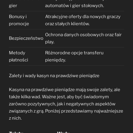
gier
automatów i gier stołowych.
Bonusy i
Atrakcyjne oferty dla nowych graczy
promocje
oraz stałych klientów.
Ochrona danych osobowych oraz fair
Bezpieczeństwo
play.
Metody
Różnorodne opcje transferu
płatności
pieniędzy.
Zalety i wady kasyn na prawdziwe pieniądze
Kasyna na prawdziwe pieniądze mają swoje zalety, ale
także kilka wad. Ważne jest, aby być świadomym
zarówno pozytywnych, jak i negatywnych aspektów
związanych z grą. Poniżej przedstawiamy najważniejsze
z nich.