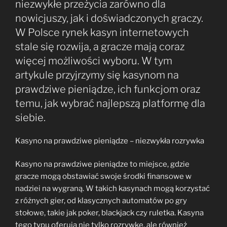
niezwykłe przeżycia zarówno dla
nowicjuszy, jak i doświadczonych graczy.
W Polsce rynek kasyn internetowych
stale się rozwija, a gracze mają coraz
więcej możliwości wyboru. W tym
artykule przyjrzymy się kasynom na
prawdziwe pieniądze, ich funkcjom oraz
temu, jak wybrać najlepszą platformę dla
siebie.
Kasyno na prawdziwe pieniądze – niezwykła rozrywka
Kasyno na prawdziwe pieniądze to miejsce, gdzie
gracze mogą obstawiać swoje środki finansowe w
nadziei na wygraną. W takich kasynach mogą korzystać
z różnych gier, od klasycznych automatów po gry
stołowe, takie jak poker, blackjack czy ruletka. Kasyna
tego typu oferują nie tylko rozrywkę, ale również