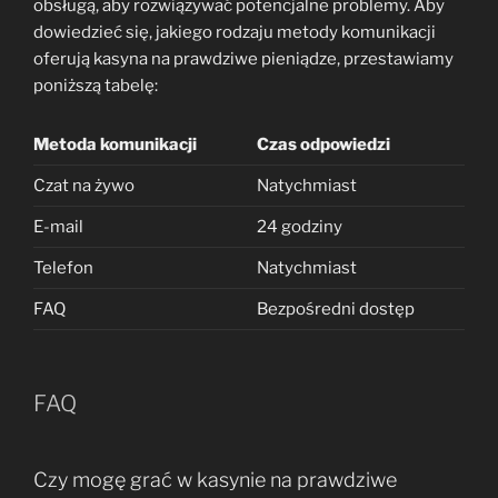
obsługą, aby rozwiązywać potencjalne problemy. Aby
dowiedzieć się, jakiego rodzaju metody komunikacji
oferują kasyna na prawdziwe pieniądze, przestawiamy
poniższą tabelę:
Metoda komunikacji
Czas odpowiedzi
Czat na żywo
Natychmiast
E-mail
24 godziny
Telefon
Natychmiast
FAQ
Bezpośredni dostęp
FAQ
Czy mogę grać w kasynie na prawdziwe