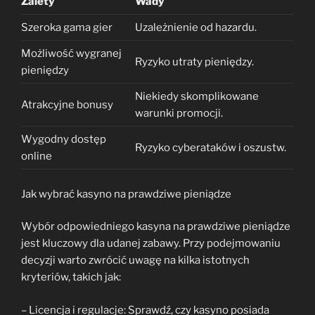
Zalety
Wady
Szeroka gama gier
Uzależnienie od hazardu.
Możliwość wygranej
Ryzyko utraty pieniędzy.
pieniędzy
Niekiedy skomplikowane
Atrakcyjne bonusy
warunki promocji.
Wygodny dostęp
Ryzyko cyberataków i oszustw.
online
Jak wybrać kasyno na prawdziwe pieniądze
Wybór odpowiedniego kasyna na prawdziwe pieniądze
jest kluczowy dla udanej zabawy. Przy podejmowaniu
decyzji warto zwrócić uwagę na kilka istotnych
kryteriów, takich jak:
– Licencja i regulacje: Sprawdź, czy kasyno posiada