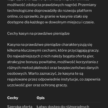
możliwość zdobycia prawdziwych nagród. Przemiany
technologiczne doprowadziły do rozwoju platform
online, co sprawiło, że granie w kasynie stało się
dostępne dla każdego w dowolnym miejscu i czasie.
Cechy kasyn na prawdziwe pieniądze
Kasyna na prawdziwe pieniądze charakteryzują się
kilkoma kluczowymi cechami, które przyciągają graczy.
Do najważniejszych z nich należy bogata oferta gier,
atrakcyjne bonusy powitalne, możliwość korzystania z
różnych metod płatności oraz bezpieczeństwo danych
osobowych. Warto zaznaczyć, że kasyna te są
regulowane przez odpowiednie instytucje, co zapewnia
uczciwość gier oraz ochronę graczy.
Cechy
Opis
Szeroka oferta
Łatwy dostęp do różnorodnych