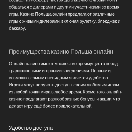
создает атмосферу настоящего казино, а игроки могут
общаться с дилерами и другими участниками во время
игры. Казино Польша онлайн предлагают различные
игры с живыми дилерами, включая рулетку, блэкджек и
баккару.
Преимущества казино Польша онлайн
Онлайн-казино имеют множество преимуществ перед
традиционными игорными заведениями. Первым и,
возможно, самым очевидным является удобство.
Игроки могут получать доступ к своим любимым играм
из любой точки мира в любое время. Кроме того, онлайн-
казино предлагают разнообразные бонусы и акции, что
делает игру ещё более привлекательной.
Удобство доступа