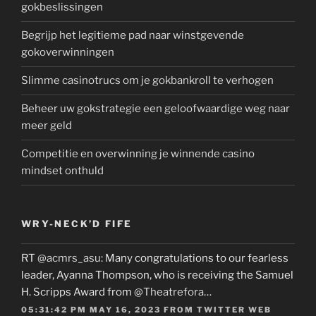
gokbeslissingen
Begrijp het legitieme pad naar winstgevende
gokoverwinningen
Slimme casinotrucs om je gokbankroll te verhogen
Beheer uw gokstrategie een geloofwaardige weg naar
meer geld
Competitie en overwinning je winnende casino
mindset onthuld
WRY-NECK’D FIFE
RT
@acmrs_asu
: Many congratulations to our fearless
leader, Ayanna Thompson, who is receiving the Samuel
H. Scripps Award from
@Theatrefora
…
05:31:42 PM MAY 16, 2023
FROM
TWITTER WEB