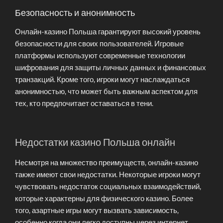
Безопасность и анонимность
Онлайн-казино Польша гарантируют высокий уровень
безопасности для своих пользователей. Игровые
платформы используют современные технологии
шифрования для защиты личных данных и финансовых
транзакций. Кроме того, игроки могут наслаждаться
анонимностью, что может быть важным аспектом для
тех, кто предпочитает оставаться в тени.
Недостатки казино Польша онлайн
Несмотря на множество преимуществ, онлайн-казино
также имеют свои недостатки. Некоторые игроки могут
чувствовать недостаток социальных взаимодействий,
которые характерны для физического казино. Более
того, азартные игры могут вызвать зависимость,
особенно когда они легко доступны через интернет.