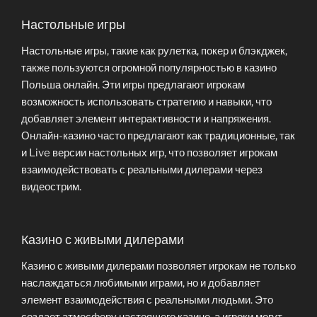
Настольные игры
Настольные игры, такие как рулетка, покер и блэкджек,
также пользуются огромной популярностью в казино
Польша онлайн. Эти игры предлагают игрокам
возможность использовать стратегию и навыки, что
добавляет элемент интерактивности и напряжения.
Онлайн-казино часто предлагают как традиционные, так
и Live версии настольных игр, что позволяет игрокам
взаимодействовать с реальными дилерами через
видеострим.
Казино с живыми дилерами
Казино с живыми дилерами позволяет игрокам не только
наслаждаться любимыми играми, но и добавляет
элемент взаимодействия с реальными людьми. Это