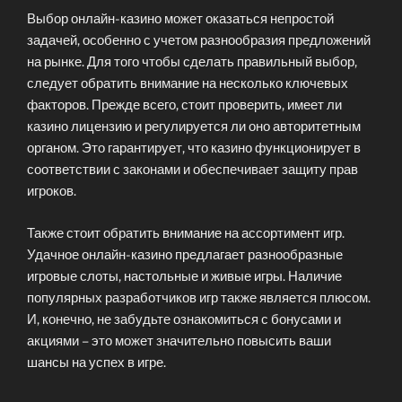
Выбор онлайн-казино может оказаться непростой
задачей, особенно с учетом разнообразия предложений
на рынке. Для того чтобы сделать правильный выбор,
следует обратить внимание на несколько ключевых
факторов. Прежде всего, стоит проверить, имеет ли
казино лицензию и регулируется ли оно авторитетным
органом. Это гарантирует, что казино функционирует в
соответствии с законами и обеспечивает защиту прав
игроков.
Также стоит обратить внимание на ассортимент игр.
Удачное онлайн-казино предлагает разнообразные
игровые слоты, настольные и живые игры. Наличие
популярных разработчиков игр также является плюсом.
И, конечно, не забудьте ознакомиться с бонусами и
акциями – это может значительно повысить ваши
шансы на успех в игре.