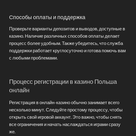
Способы оплаты и поддержка
Проверьте варианты депозитов и выводов, доступные в
казино. Наличие различных способов оплаты делает
процесс более удобным. Также убедитесь, что служба
поддержки работает круглосуточно и готова помочь вам
с любыми проблемами.
Процесс регистрации в казино Польша
онлайн
Регистрация в онлайн-казино обычно занимает всего
несколько минут. Следуйте простому процессу, чтобы
открыть свой игровой аккаунт. Это важно, чтобы снять
все ограничения и начать наслаждаться играми сразу
же.