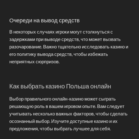
Очереди на вывод средств
В некоторых случаях игроки могут столкнуться с
задержками при выводе средств, что может вызвать
разочарование. Важно тщательно исследовать казино и
его политику вывода средств, чтобы избежать
неприятных сюрпризов.
Как выбрать казино Польша онлайн
Выбор правильного онлайн-казино может сыграть
решающую роль в вашем игровом опыте. Вам следует
учитывать несколько важных факторов, чтобы сделать
осознанный выбор. Изучите доступные казино и их
предложения, чтобы выбрать лучшее для себя.