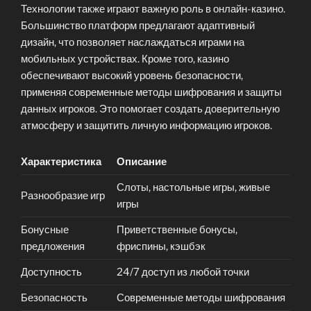
Технологии также играют важную роль в онлайн-казино.
Большинство платформ предлагают адаптивный
дизайн, что позволяет наслаждаться играми на
мобильных устройствах. Кроме того, казино
обеспечивают высокий уровень безопасности,
применяя современные методы шифрования и защиты
данных игроков. Это помогает создать доверительную
атмосферу и защитить личную информацию игроков.
Характеристика
Описание
Слоты, настольные игры, живые
Разнообразие игр
игры
Бонусные
Приветственные бонусы,
предложения
фриспины, кэшбэк
Доступность
24/7 доступ из любой точки
Безопасность
Современные методы шифрования