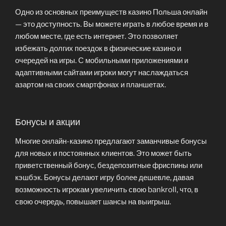
Одно из основных преимуществ казино Польша онлайн
— это доступность. Вы можете играть в любое время и в
любом месте, где есть интернет. Это позволяет
избежать долгих поездок в физические казино и
очередей на игры. С мобильными приложениями и
адаптивными сайтами игроки могут наслаждаться
азартом на своих смартфонах и планшетах.
Бонусы и акции
Многие онлайн-казино предлагают заманчивые бонусы
для новых и постоянных клиентов. Это может быть
приветственный бонус, бездепозитные фриспины или
кэшбэк. Бонусы делают игру более дешевле, давая
возможность игрокам увеличить свою bankroll, что, в
свою очередь, повышает шансы на выигрыш.