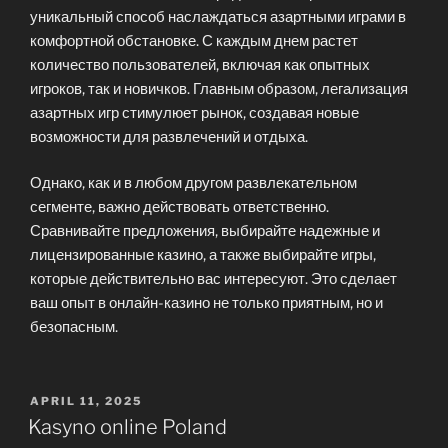
уникальный способ наслаждаться азартными играми в
комфортной обстановке. С каждым днем растет
количество пользователей, включая как опытных
игроков, так и новичков. Главным образом, легализация
азартных игр стимулюет рынок, создавая новые
возможности для развлечений и отдыха.
Однако, как и в любом другом развлекательном
сегменте, важно действовать ответственно.
Сравнивайте предложения, выбирайте надежные и
лицензированные казино, а также выбирайте игры,
которые действительно вас интересуют. Это сделает
ваш опыт в онлайн-казино не только приятным, но и
безопасным.
POSTED
APRIL 11, 2025
ON
Kasyno online Poland