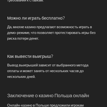
требования к ставкам.
Можно ли играть бесплатно?
Да, многие казино предлагают возможность играть в
демо-режиме, что позволяет протестировать игры без
риска потери денег.
Как вывести выигрыш?
Вывод выигрышей зависит от выбранного метода
оплаты и может занять от нескольких часов до
нескольких дней.
Заключение о казино Польша онлайн
Онлайн-казино в Польше предложили игрокам