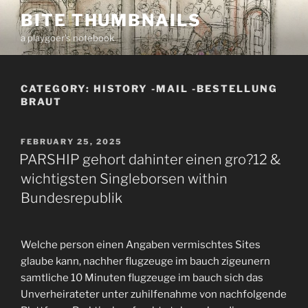
Skip
BITE THUMBNAILS
to
a playgoer's notebook
content
CATEGORY:
HISTORY -MAIL -BESTELLUNG
BRAUT
POSTED
FEBRUARY 25, 2025
ON
PARSHIP gehort dahinter einen gro?12 &
wichtigsten Singleborsen within
Bundesrepublik
Welche person einen Angaben vermischtes Sites
glaube kann, nachher flugzeuge im bauch zigeunern
samtliche 10 Minuten flugzeuge im bauch sich das
Unverheirateter unter zuhilfenahme von nachfolgende