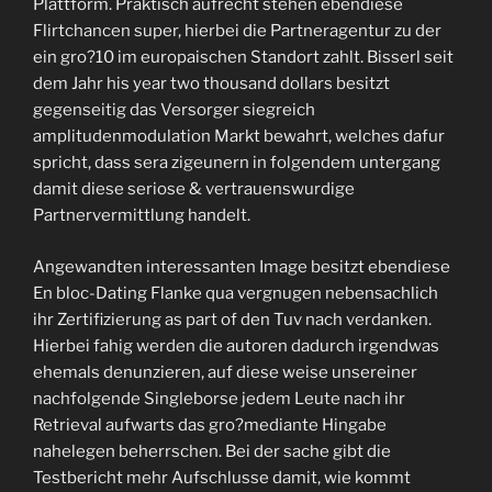
Plattform. Praktisch aufrecht stehen ebendiese
Flirtchancen super, hierbei die Partneragentur zu der
ein gro?10 im europaischen Standort zahlt. Bisserl seit
dem Jahr his year two thousand dollars besitzt
gegenseitig das Versorger siegreich
amplitudenmodulation Markt bewahrt, welches dafur
spricht, dass sera zigeunern in folgendem untergang
damit diese seriose & vertrauenswurdige
Partnervermittlung handelt.
Angewandten interessanten Image besitzt ebendiese
En bloc-Dating Flanke qua vergnugen nebensachlich
ihr Zertifizierung as part of den Tuv nach verdanken.
Hierbei fahig werden die autoren dadurch irgendwas
ehemals denunzieren, auf diese weise unsereiner
nachfolgende Singleborse jedem Leute nach ihr
Retrieval aufwarts das gro?mediante Hingabe
nahelegen beherrschen. Bei der sache gibt die
Testbericht mehr Aufschlusse damit, wie kommt