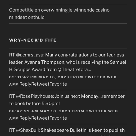
Competitie en overwinning je winnende casino
mindset onthuld
WRY-NECK’D FIFE
RT
@acmrs_asu
: Many congratulations to our fearless
leader, Ayanna Thompson, who is receiving the Samuel
H. Scripps Award from
@Theatrefora
…
05:31:42 PM MAY 16, 2023
FROM
TWITTER WEB
Reply
Retweet
Favorite
APP
RT
@RosePlayhouse
: Join us next Monday…remember
to book before 5.30pm!
08:47:59 AM MAY 10, 2023
FROM
TWITTER WEB
Reply
Retweet
Favorite
APP
RT
@ShaxBull
: Shakespeare Bulletin is keen to publish