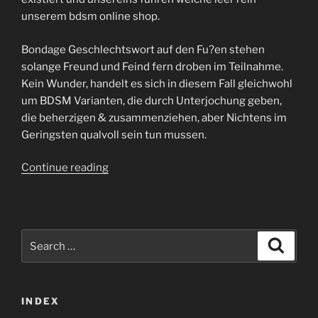
unserem bdsm online shop.
Bondage Geschlechtswort auf den Fu?en stehen
solange Freund und Feind fern droben im Teilnahme.
Kein Wunder, handelt es sich in diesem Fall gleichwohl
um BDSM Varianten, die durch Unterjochung geben,
die beherzigen & zusammenziehen, aber Nichtens im
Geringsten qualvoll sein tun mussen.
“Toys
Continue reading
genau
so
wie
flagellieren,
Search
Search
Nippelklemmen
for:
&
Spreizstangen:
INDEX
Im