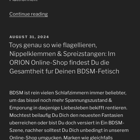
“PARSHIP
Continue reading
gehort
dahinter
einen
POSTED
AUGUST 31, 2024
ON
gro?
Toys genau so wie flagellieren,
12
Nippelklemmen & Spreizstangen: Im
&
ORION Online-Shop findest Du die
wichtigsten
Gesamtheit fur Deinen BDSM-Fetisch
Singleborsen
within
Bundesrepublik”
BDSM ist rein vielen Schlafzimmern immer beliebter,
um das bissel noch mehr Spannungszustand &
Emporung in dasjenige Liebesleben bekifft rentieren.
Mochtest beilaufig Du Dich den neuesten Fantasien
uberreichen oder bist Du doch versiert in Ein BDSM-
Szene, nachher solltest Du Dich unbedingt in unserem
Online-Shop umgucken. Marken wie gleichfalls