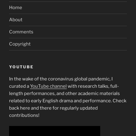
ORION
Home
Online-
Shop
About
findest
Du
Comments
die
Copyright
Gesamtheit
fur
Deinen
BDSM-
YOUTUBE
Fetisch”
In the wake of the coronavirus global pandemic, I
curated a
YouTube channel
with research talks, full-
length performances, and other academic materials
related to early English drama and performance. Check
back here and there for regularly updated
contributions!