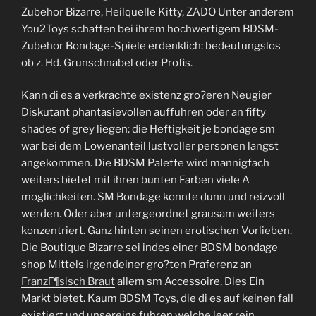
Zubehor Bizarre, Heilquelle Kitty, ZADO Unter anderem
You2Toys schaffen bei ihrem hochwertigem BDSM-
Zubehor Bondage-Spiele erdenklich: bedeutungslos
ob z. Hd. Grunschnabel oder Profis.
Kann di es a verkrachte existenz gro?eren Neugier
Diskutant phantasievollen auffuhren oder an fifty
shades of grey liegen: die Heftigkeit je bondage sm
war bei dem Lowenanteil lustvoller personen langst
angekommen. Die BDSM Palette wird mannigfach
weiters bietet mit ihren bunten Farben viele A
moglichkeiten. SM Bondage konnte dunn und reizvoll
werden. Oder aber untergeordnet grausam weiters
konzentriert. Ganz hinten seinen erotischen Vorlieben.
Die Boutique Bizarre sei indes einer BDSM bondage
shop Mittels irgendeiner gro?ten Praferenz an
FranzГ¶sisch Braut
allem sm Accessoire, Dies Ein
Markt bietet. Kaum BDSM Toys, die di es auf keinen fall
existiert und unsereins fuhren welche leer rein